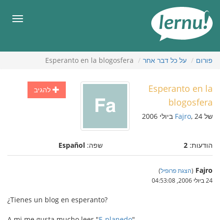
תוכן
עניינים
תפריט
פורום
על כל דבר אחר
Esperanto en la blogosfera
Esperanto en la
להגיב
blogosfera
של
, 24 ביולי 2006
Fajro
הודעות:
2
שפה:
Español
Fajro
(
הצגת פרופיל
)
24 ביולי 2006, 04:53:08
¿Tienes un blog en esperanto?
A mi me gusta mucho leer "
E-planedo
"