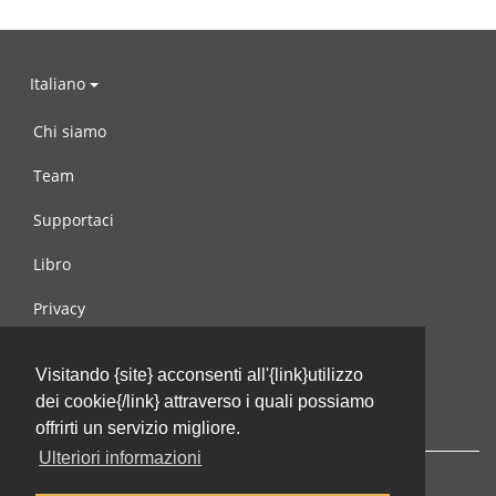
Italiano
Chi siamo
Team
Supportaci
Libro
Privacy
Condizioni d’uso
Visitando {site} acconsenti all'{link}utilizzo
Contattaci
dei cookie{/link} attraverso i quali possiamo
offrirti un servizio migliore.
Ulteriori informazioni