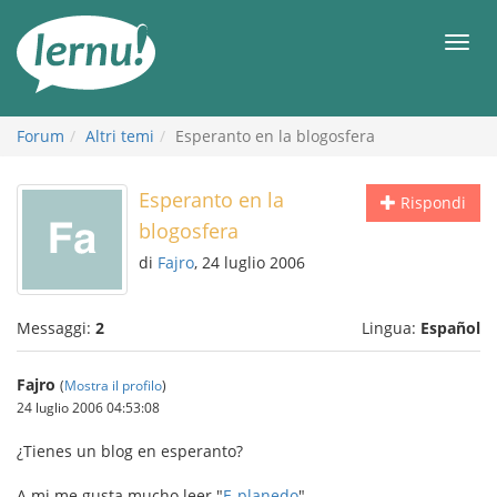
Vai
all’indice
Men
Forum
Altri temi
Esperanto en la blogosfera
Esperanto en la
Rispondi
blogosfera
di
Fajro
, 24 luglio 2006
Messaggi:
2
Lingua:
Español
Fajro
(
Mostra il profilo
)
24 luglio 2006 04:53:08
¿Tienes un blog en esperanto?
A mi me gusta mucho leer "
E-planedo
"