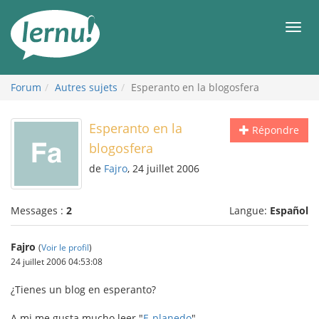
Aller
au
Men
contenu
Forum
Autres sujets
Esperanto en la blogosfera
Esperanto en la
Répondre
blogosfera
de
Fajro
, 24 juillet 2006
Messages :
2
Langue:
Español
Fajro
(
Voir le profil
)
24 juillet 2006 04:53:08
¿Tienes un blog en esperanto?
A mi me gusta mucho leer "
E-planedo
"