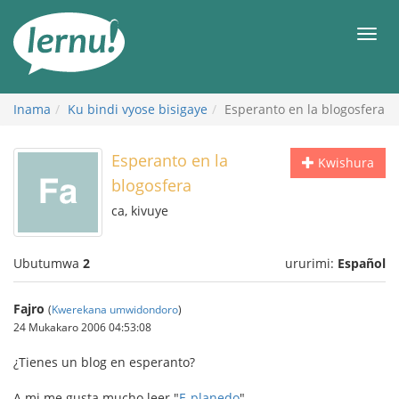
Ku
rupapuro
Urut
rw'ibirimwo
Inama
Ku bindi vyose bisigaye
Esperanto en la blogosfera
Esperanto en la
Kwishura
blogosfera
ca, kivuye
Ubutumwa
2
ururimi:
Español
Fajro
(
Kwerekana umwidondoro
)
24 Mukakaro 2006 04:53:08
¿Tienes un blog en esperanto?
A mi me gusta mucho leer "
E-planedo
"