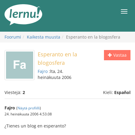
Tästä
sisältöön
Men
Foorumi
Kaikesta muusta
Esperanto en la blogosfera
Esperanto en la
Vastaa
blogosfera
Fajro
:lta, 24.
heinäkuuta 2006
Viestejä:
2
Kieli:
Español
Fajro
(
Näytä profiilli
)
24. heinäkuuta 2006 4.53.08
¿Tienes un blog en esperanto?