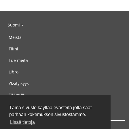
Suomi
Meistä
Tiimi
Tue meitä
Libro
Yksityisyys
Säännöt
Ota yhteyttä meihin
Tämä sivusto käyttää evästeitä jotta saat
parhaan kokemuksen sivustostamme.
Lisää tietoja