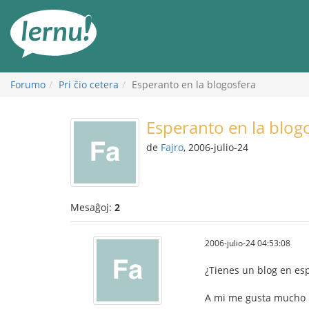
Al
la
enhavo
Forumo
Pri ĉio cetera
Esperanto en la blogosfera
Esperanto en la blog
de
Fajro
, 2006-julio-24
Mesaĝoj:
2
2006-julio-24 04:53:08
¿Tienes un blog en es
A mi me gusta mucho l