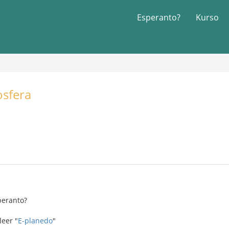
Esperanto?
Kurso
osfera
peranto?
eer "
E-planedo
"