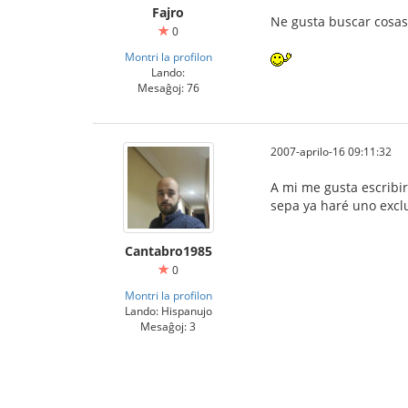
Fajro
Ne gusta buscar cosas
0
Montri la profilon
Lando:
Mesaĝoj: 76
2007-aprilo-16 09:11:32
A mi me gusta escribi
sepa ya haré uno excl
Cantabro1985
0
Montri la profilon
Lando: Hispanujo
Mesaĝoj: 3