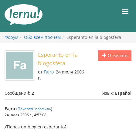
К
содержанию
Мен
Форум
Обо всём прочем
Esperanto en la blogosfera
Esperanto en la
Ответить
blogosfera
от
Fajro
, 24 июля 2006
г.
Сообщений:
2
Язык:
Español
Fajro
(
Показать профиль
)
24 июля 2006 г., 4:53:08
¿Tienes un blog en esperanto?