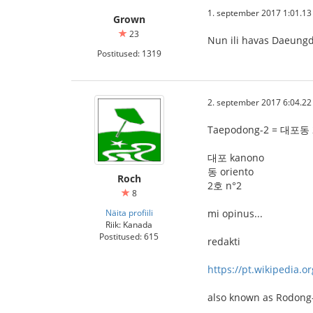
1. september 2017 1:01.13
Grown
23
Nun ili havas Daeungd
Postitused: 1319
2. september 2017 6:04.22
Taepodong-2 = 대포동
대포 kanono
동 oriento
Roch
2호 n°2
8
Näita profiili
mi opinus...
Riik: Kanada
Postitused: 615
redakti
https://pt.wikipedia.o
also known as Rodong