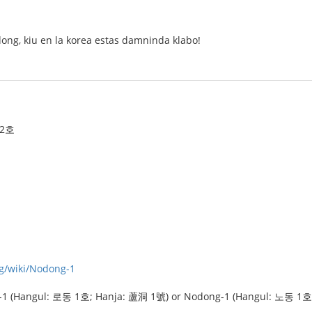
ong, kiu en la korea estas damninda klabo!
 2호
rg/wiki/Nodong-1
-1 (Hangul: 로동 1호; Hanja: 蘆洞 1號) or Nodong-1 (Hangul: 노동 1호