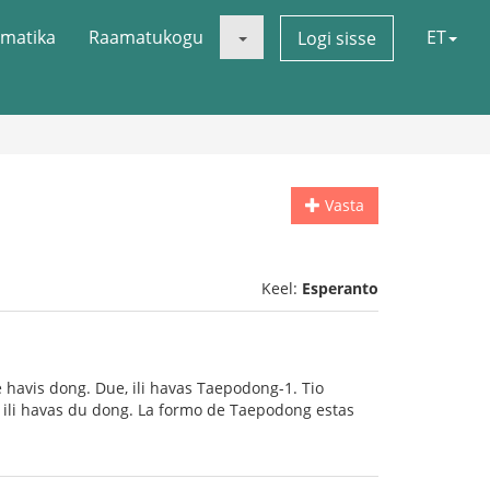
matika
Raamatukogu
ET
Logi sisse
Vasta
Keel:
Esperanto
 havis dong. Due, ili havas Taepodong-1. Tio
ke ili havas du dong. La formo de Taepodong estas