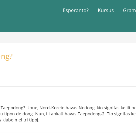
Esperanto?
Kursus
Gram
ong?
1
 Taepodong? Unue, Nord-Koreio havas Nodong, kio signifas ke ili ne
unu tipon de dong. Nun, ili ankaŭ havas Taepodong-2. Tio signifas 
 klabojn el tri tipoj.