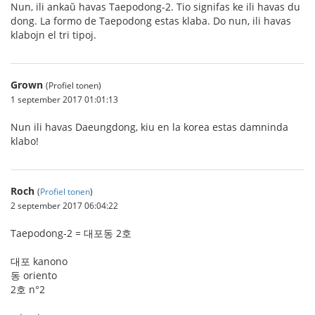
Nun, ili ankaŭ havas Taepodong-2. Tio signifas ke ili havas du
dong. La formo de Taepodong estas klaba. Do nun, ili havas
klabojn el tri tipoj.
Grown
(Profiel tonen)
1 september 2017 01:01:13
Nun ili havas Daeungdong, kiu en la korea estas damninda
klabo!
Roch
(
Profiel tonen
)
2 september 2017 06:04:22
Taepodong-2 = 대포동 2호
대포 kanono
동 oriento
2호 n°2