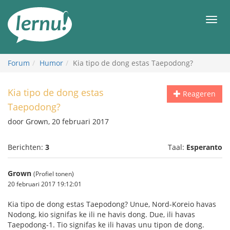
Naar
de
Men
inhoud
Forum
Humor
Kia tipo de dong estas Taepodong?
Kia tipo de dong estas
Reageren
Taepodong?
door Grown, 20 februari 2017
Berichten:
3
Taal:
Esperanto
Grown
(Profiel tonen)
20 februari 2017 19:12:01
Kia tipo de dong estas Taepodong? Unue, Nord-Koreio havas
Nodong, kio signifas ke ili ne havis dong. Due, ili havas
Taepodong-1. Tio signifas ke ili havas unu tipon de dong.