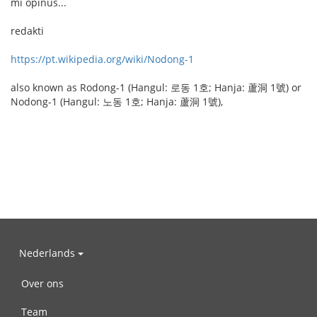
mi opinus...
redakti
https://pt.wikipedia.org/wiki/Nodong-1
also known as Rodong-1 (Hangul: 로동 1호; Hanja: 蘆洞 1號) or
Nodong-1 (Hangul: 노동 1호; Hanja: 蘆洞 1號),
Nederlands
Over ons
Team