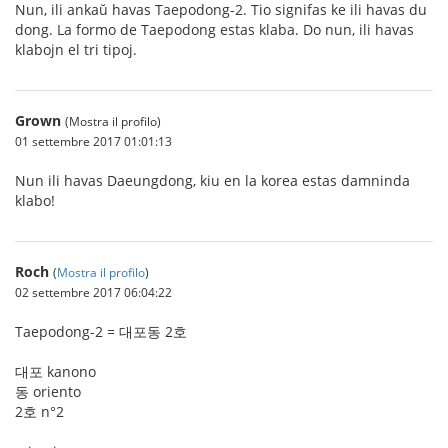
Nun, ili ankaŭ havas Taepodong-2. Tio signifas ke ili havas du
dong. La formo de Taepodong estas klaba. Do nun, ili havas
klabojn el tri tipoj.
Grown
(Mostra il profilo)
01 settembre 2017 01:01:13
Nun ili havas Daeungdong, kiu en la korea estas damninda
klabo!
Roch
(
Mostra il profilo
)
02 settembre 2017 06:04:22
Taepodong-2 = 대포동 2호
대포 kanono
동 oriento
2호 n°2