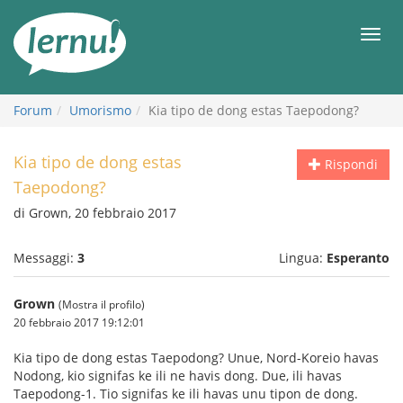
Vai
all’indice
Men
Forum
Umorismo
Kia tipo de dong estas Taepodong?
Kia tipo de dong estas
Rispondi
Taepodong?
di Grown, 20 febbraio 2017
Messaggi:
3
Lingua:
Esperanto
Grown
(Mostra il profilo)
20 febbraio 2017 19:12:01
Kia tipo de dong estas Taepodong? Unue, Nord-Koreio havas
Nodong, kio signifas ke ili ne havis dong. Due, ili havas
Taepodong-1. Tio signifas ke ili havas unu tipon de dong.