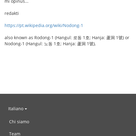
mi opinus...
redakti
https://pt.wikipedia.org/wiki/Nodong-1
also known as Rodong-1 (Hangul: 로동 1호; Hanja: 蘆洞 1號) or
Nodong-1 (Hangul: 노동 1호; Hanja: 蘆洞 1號),
Italiano
Chi siamo
Team