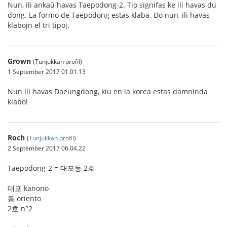
Nun, ili ankaŭ havas Taepodong-2. Tio signifas ke ili havas du
dong. La formo de Taepodong estas klaba. Do nun, ili havas
klabojn el tri tipoj.
Grown
(Tunjukkan profil)
1 September 2017 01.01.13
Nun ili havas Daeungdong, kiu en la korea estas damninda
klabo!
Roch
(
Tunjukkan profil
)
2 September 2017 06.04.22
Taepodong-2 = 대포동 2호
대포 kanono
동 oriento
2호 n°2