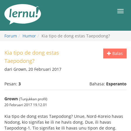
Ke
daftar
Men
isi
Forum
Humor
Kia tipo de dong estas Taepodong?
Kia tipo de dong estas
Balas
Taepodong?
dari Grown, 20 Februari 2017
Pesan:
3
Bahasa:
Esperanto
Grown
(Tunjukkan profil)
20 Februari 2017 19.12.01
Kia tipo de dong estas Taepodong? Unue, Nord-Koreio havas
Nodong, kio signifas ke ili ne havis dong. Due, ili havas
Taepodong-1. Tio signifas ke ili havas unu tipon de dong.