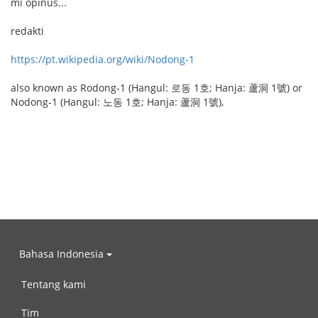
mi opinus...
redakti
https://pt.wikipedia.org/wiki/Nodong-1
also known as Rodong-1 (Hangul: 로동 1호; Hanja: 蘆洞 1號) or
Nodong-1 (Hangul: 노동 1호; Hanja: 蘆洞 1號),
Bahasa Indonesia
Tentang kami
Tim