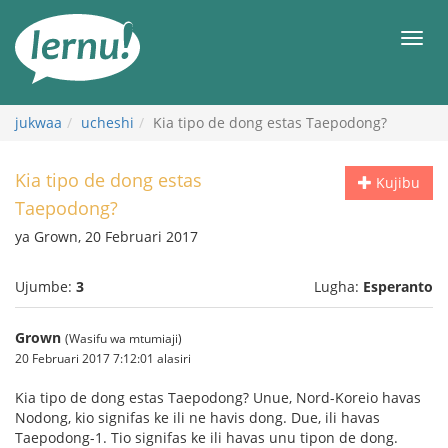
Kwa
maudhui
orod
jukwaa
ucheshi
Kia tipo de dong estas Taepodong?
Kia tipo de dong estas
Kujibu
Taepodong?
ya Grown, 20 Februari 2017
Ujumbe:
3
Lugha:
Esperanto
Grown
(Wasifu wa mtumiaji)
20 Februari 2017 7:12:01 alasiri
Kia tipo de dong estas Taepodong? Unue, Nord-Koreio havas
Nodong, kio signifas ke ili ne havis dong. Due, ili havas
Taepodong-1. Tio signifas ke ili havas unu tipon de dong.