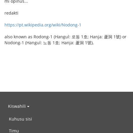
mi opinus...
redakti
https://pt.wikipedia.org/wiki/Nodong-1
also known as Rodong-1 (Hangul: 로동 1호; Hanja: 蘆洞 1號) or
Nodong-1 (Hangul: 노동 1호; Hanja: 蘆洞 1號),
Kiswahili
Kuhusu sisi
Timu