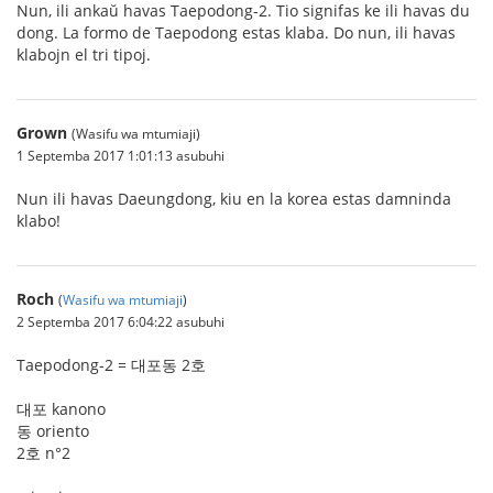
Nun, ili ankaŭ havas Taepodong-2. Tio signifas ke ili havas du
dong. La formo de Taepodong estas klaba. Do nun, ili havas
klabojn el tri tipoj.
Grown
(Wasifu wa mtumiaji)
1 Septemba 2017 1:01:13 asubuhi
Nun ili havas Daeungdong, kiu en la korea estas damninda
klabo!
Roch
(
Wasifu wa mtumiaji
)
2 Septemba 2017 6:04:22 asubuhi
Taepodong-2 = 대포동 2호
대포 kanono
동 oriento
2호 n°2