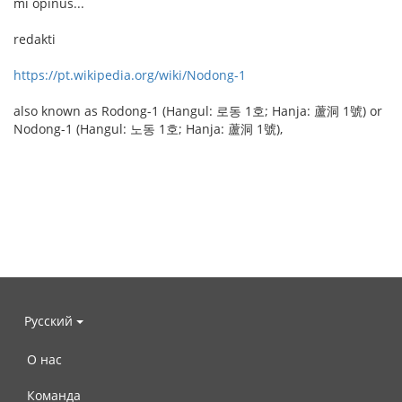
mi opinus...
redakti
https://pt.wikipedia.org/wiki/Nodong-1
also known as Rodong-1 (Hangul: 로동 1호; Hanja: 蘆洞 1號) or
Nodong-1 (Hangul: 노동 1호; Hanja: 蘆洞 1號),
Русский
О нас
Команда