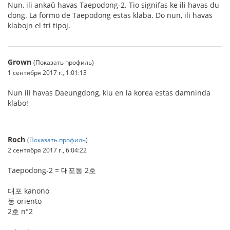
Nun, ili ankaŭ havas Taepodong-2. Tio signifas ke ili havas du
dong. La formo de Taepodong estas klaba. Do nun, ili havas
klabojn el tri tipoj.
Grown
(Показать профиль)
1 сентября 2017 г., 1:01:13
Nun ili havas Daeungdong, kiu en la korea estas damninda
klabo!
Roch
(
Показать профиль
)
2 сентября 2017 г., 6:04:22
Taepodong-2 = 대포동 2호
대포 kanono
동 oriento
2호 n°2