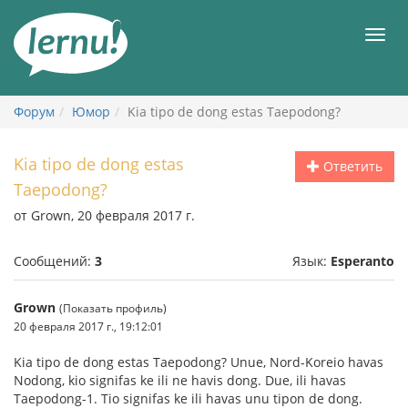
К
содержанию
Мен
Форум
Юмор
Kia tipo de dong estas Taepodong?
Kia tipo de dong estas
Ответить
Taepodong?
от Grown, 20 февраля 2017 г.
Сообщений:
3
Язык:
Esperanto
Grown
(Показать профиль)
20 февраля 2017 г., 19:12:01
Kia tipo de dong estas Taepodong? Unue, Nord-Koreio havas
Nodong, kio signifas ke ili ne havis dong. Due, ili havas
Taepodong-1. Tio signifas ke ili havas unu tipon de dong.