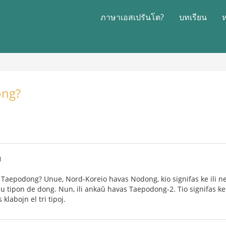
ภาษาเอสเปรันโต?
บทเรียน
ong?
1
 Taepodong? Unue, Nord-Koreio havas Nodong, kio signifas ke ili ne
unu tipon de dong. Nun, ili ankaŭ havas Taepodong-2. Tio signifas 
 klabojn el tri tipoj.