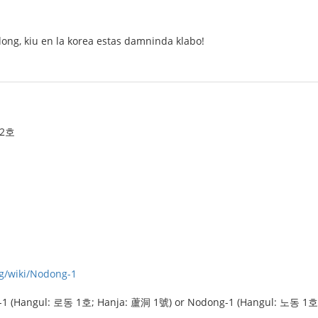
ong, kiu en la korea estas damninda klabo!
 2호
rg/wiki/Nodong-1
-1 (Hangul: 로동 1호; Hanja: 蘆洞 1號) or Nodong-1 (Hangul: 노동 1호