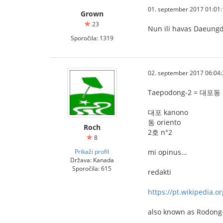
01. september 2017 01:01:
Grown
23
Nun ili havas Daeungd
Sporočila: 1319
02. september 2017 06:04:
Taepodong-2 = 대포동
대포 kanono
동 oriento
Roch
2호 n°2
8
Prikaži profil
mi opinus...
Država: Kanada
Sporočila: 615
redakti
https://pt.wikipedia.o
also known as Rodong