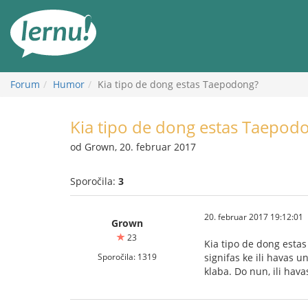
K
vsebini
Forum
Humor
Kia tipo de dong estas Taepodong?
Kia tipo de dong estas Taepod
od Grown, 20. februar 2017
Sporočila:
3
20. februar 2017 19:12:01
Grown
23
Kia tipo de dong estas
Sporočila: 1319
signifas ke ili havas 
klaba. Do nun, ili havas