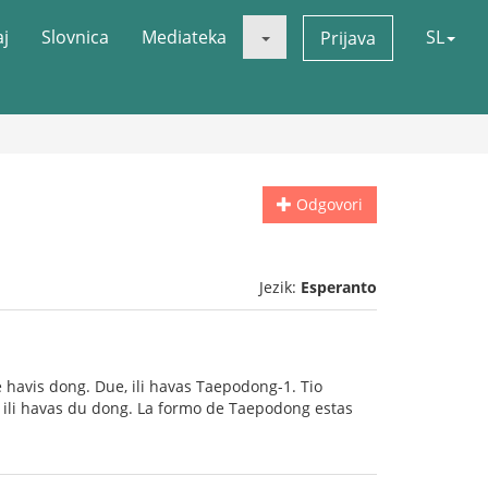
aj
Slovnica
Mediateka
SL
Prijava
Odgovori
Jezik:
Esperanto
 havis dong. Due, ili havas Taepodong-1. Tio
ke ili havas du dong. La formo de Taepodong estas