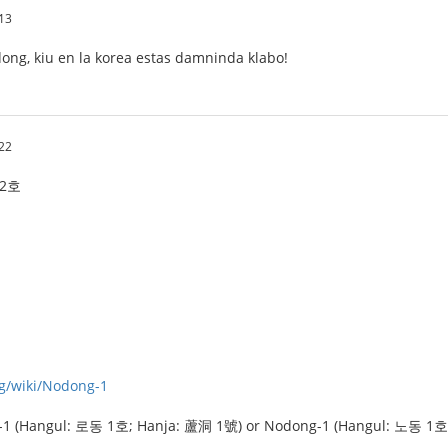
13
ong, kiu en la korea estas damninda klabo!
22
 2호
rg/wiki/Nodong-1
-1 (Hangul: 로동 1호; Hanja: 蘆洞 1號) or Nodong-1 (Hangul: 노동 1호