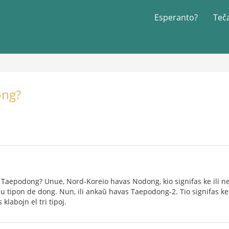
Esperanto?
Teč
ong?
 Taepodong? Unue, Nord-Koreio havas Nodong, kio signifas ke ili ne
unu tipon de dong. Nun, ili ankaŭ havas Taepodong-2. Tio signifas 
 klabojn el tri tipoj.