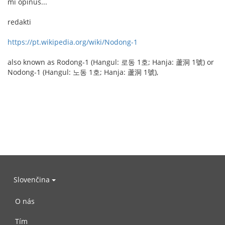
mi opinus...
redakti
https://pt.wikipedia.org/wiki/Nodong-1
also known as Rodong-1 (Hangul: 로동 1호; Hanja: 蘆洞 1號) or
Nodong-1 (Hangul: 노동 1호; Hanja: 蘆洞 1號),
Slovenčina
O nás
Tím