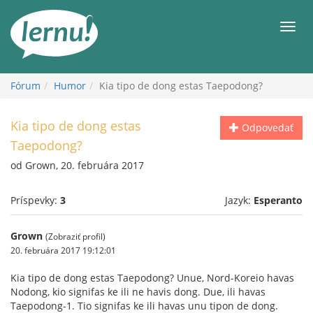
Späť
na
Men
obsah
Fórum
Humor
Kia tipo de dong estas Taepodong?
Kia tipo de dong estas
Odpovedať
Taepodong?
od Grown, 20. februára 2017
Príspevky:
3
Jazyk:
Esperanto
Grown
(Zobraziť profil)
20. februára 2017 19:12:01
Kia tipo de dong estas Taepodong? Unue, Nord-Koreio havas
Nodong, kio signifas ke ili ne havis dong. Due, ili havas
Taepodong-1. Tio signifas ke ili havas unu tipon de dong.