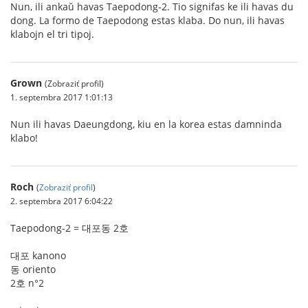
Nun, ili ankaŭ havas Taepodong-2. Tio signifas ke ili havas du
dong. La formo de Taepodong estas klaba. Do nun, ili havas
klabojn el tri tipoj.
Grown
(Zobraziť profil)
1. septembra 2017 1:01:13
Nun ili havas Daeungdong, kiu en la korea estas damninda
klabo!
Roch
(
Zobraziť profil
)
2. septembra 2017 6:04:22
Taepodong-2 = 대포동 2호
대포 kanono
동 oriento
2호 n°2