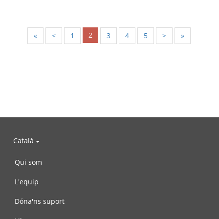
2
«
<
1
3
4
5
>
»
Català
Qui som
L'equip
Dóna'ns suport