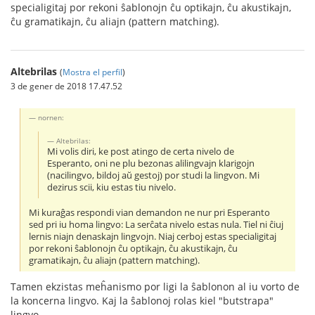
specialigitaj por rekoni ŝablonojn ĉu optikajn, ĉu akustikajn,
ĉu gramatikajn, ĉu aliajn (pattern matching).
Altebrilas
(
Mostra el perfil
)
3 de gener de 2018 17.47.52
nornen:
Altebrilas:
Mi volis diri, ke post atingo de certa nivelo de
Esperanto, oni ne plu bezonas alilingvajn klarigojn
(nacilingvo, bildoj aŭ gestoj) por studi la lingvon. Mi
dezirus scii, kiu estas tiu nivelo.
Mi kuraĝas respondi vian demandon ne nur pri Esperanto
sed pri iu homa lingvo: La serĉata nivelo estas nula. Tiel ni ĉiuj
lernis niajn denaskajn lingvojn. Niaj cerboj estas specialigitaj
por rekoni ŝablonojn ĉu optikajn, ĉu akustikajn, ĉu
gramatikajn, ĉu aliajn (pattern matching).
Tamen ekzistas meĥanismo por ligi la ŝablonon al iu vorto de
la koncerna lingvo. Kaj la ŝablonoj rolas kiel "butstrapa"
lingvo.