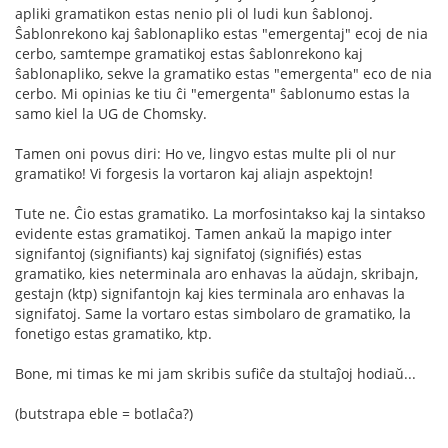
apliki gramatikon estas nenio pli ol ludi kun ŝablonoj.
Ŝablonrekono kaj ŝablonapliko estas "emergentaj" ecoj de nia
cerbo, samtempe gramatikoj estas ŝablonrekono kaj
ŝablonapliko, sekve la gramatiko estas "emergenta" eco de nia
cerbo. Mi opinias ke tiu ĉi "emergenta" ŝablonumo estas la
samo kiel la UG de Chomsky.
Tamen oni povus diri: Ho ve, lingvo estas multe pli ol nur
gramatiko! Vi forgesis la vortaron kaj aliajn aspektojn!
Tute ne. Ĉio estas gramatiko. La morfosintakso kaj la sintakso
evidente estas gramatikoj. Tamen ankaŭ la mapigo inter
signifantoj (signifiants) kaj signifatoj (signifiés) estas
gramatiko, kies neterminala aro enhavas la aŭdajn, skribajn,
gestajn (ktp) signifantojn kaj kies terminala aro enhavas la
signifatoj. Same la vortaro estas simbolaro de gramatiko, la
fonetigo estas gramatiko, ktp.
Bone, mi timas ke mi jam skribis sufiĉe da stultaĵoj hodiaŭ...
(butstrapa eble = botlaĉa?)