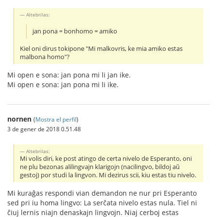
Altebrilas:
jan pona = bonhomo = amiko
Kiel oni dirus tokipone "Mi malkovris, ke mia amiko estas
malbona homo"?
Mi open e sona: jan pona mi li jan ike.
Mi open e sona: jan pona mi li ike.
nornen
(
Mostra el perfil
)
3 de gener de 2018 0.51.48
Altebrilas:
Mi volis diri, ke post atingo de certa nivelo de Esperanto, oni
ne plu bezonas alilingvajn klarigojn (nacilingvo, bildoj aŭ
gestoj) por studi la lingvon. Mi dezirus scii, kiu estas tiu nivelo.
Mi kuraĝas respondi vian demandon ne nur pri Esperanto
sed pri iu homa lingvo: La serĉata nivelo estas nula. Tiel ni
ĉiuj lernis niajn denaskajn lingvojn. Niaj cerboj estas