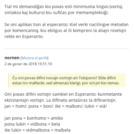
Tial mi demandiĝas kio povas esti minimuma lingvo (vortoj,
sintakso kaj kulturo) kiu sufiĉas por memampleksiĝi.
Se oni aplikas tion al esperanto: Kiel verki nacilingve metodon
por komencantoj, kiu ebligus al ili kompreni la aliajn nivelojn
rekte en Esperanto.
nornen
(
Mostra el perfil
)
2 de gener de 2018 19.51.10
Ĉu oni povas difini novajn vortojn en Tokipono? Eble difini
estas tro malfacile, sed almenaŭ klarigi, por scii pri kio temas.
Oni povas difini vortojn samkiel en Esperanto: kunmetante
ekzistantajn vortojn. La difinato antaŭiras la difinantojn.
jan = hom/; pona = bon/; ike = malbon/; lukin = vid/
jan pona = bonhomo = amiko
pona lukin = vidbona = bela
ike lukin = vidmalbona = malbela