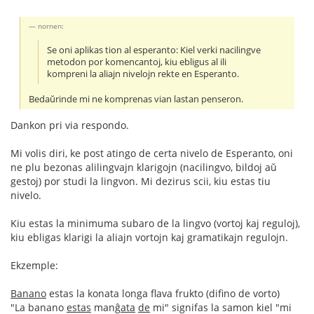
nornen:
Se oni aplikas tion al esperanto: Kiel verki nacilingve
metodon por komencantoj, kiu ebligus al ili
kompreni la aliajn nivelojn rekte en Esperanto.
Bedaŭrinde mi ne komprenas vian lastan penseron.
Dankon pri via respondo.
Mi volis diri, ke post atingo de certa nivelo de Esperanto, oni
ne plu bezonas alilingvajn klarigojn (nacilingvo, bildoj aŭ
gestoj) por studi la lingvon. Mi dezirus scii, kiu estas tiu
nivelo.
Kiu estas la minimuma subaro de la lingvo (vortoj kaj reguloj),
kiu ebligas klarigi la aliajn vortojn kaj gramatikajn regulojn.
Ekzemple:
Banano
estas la konata longa flava frukto (difino de vorto)
"La banano
estas
manĝ
ata
de
mi" signifas la samon kiel "mi