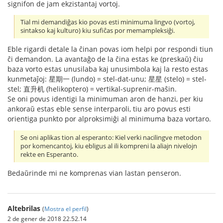
signifon de jam ekzistantaj vortoj.
Tial mi demandiĝas kio povas esti minimuma lingvo (vortoj,
sintakso kaj kulturo) kiu sufiĉas por memampleksiĝi.
Eble rigardi detale la ĉinan povas iom helpi por respondi tiun
ĉi demandon. La avantaĝo de la ĉina estas ke (preskaŭ) ĉiu
baza vorto estas unusilaba kaj unusimbola kaj la resto estas
kunmetaĵoj: 星期一 (lundo) = stel-dat-unu; 星星 (stelo) = stel-
stel; 直升机 (helikoptero) = vertikal-suprenir-maŝin.
Se oni povus identigi la minimuman aron de hanzi, per kiu
ankoraŭ estas eble sense interparoli, tiu aro povus esti
orientiga punkto por alproksimiĝi al minimuma baza vortaro.
Se oni aplikas tion al esperanto: Kiel verki nacilingve metodon
por komencantoj, kiu ebligus al ili kompreni la aliajn nivelojn
rekte en Esperanto.
Bedaŭrinde mi ne komprenas vian lastan penseron.
Altebrilas
(
Mostra el perfil
)
2 de gener de 2018 22.52.14