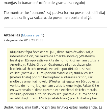
manĝas la bananon" (difino de gramatika regulo)
Tio montras, ke "banano" kaj pasiva formo povas esti difinitaj
per la baza lingva subaro, do povas ne aparteni al ĝi.
Altebrilas
(
Mostra el perfil
)
2 de gener de 2018 23.11.35
Kiuj diras "fajra ĉevalo"? Mi jKiuj diras "fajra ĉevalo"? Mi ja
interesas ĉi tion, ĉar multe da amerikaj noveloj (Westerns)
legataj en Eŭropo estis verkita de homoj kiuj neniam vizitis la
Amerikojn. Fakte, ĉi tie en Gvatemalo ni diras ekzemple:
b'eeleb'aal ch'iich' (metala veturilo) por diri aŭto; so'sol
ch'iich' (metala vulturo) por diri aviadilo kaj tuulux ch'iich'
(metala libelo) por diri helikoptero.a interesas ĉi tion, ĉar
multe da amerikaj noveloj (Westerns) legataj en Eŭropo estis
verkita de homoj kiuj neniam vizitis la Amerikojn. Fakte, ĉi tie
en Gvatemalo ni diras ekzemple: b'eeleb'aal ch'iich' (metala
veturilo) por diri aŭto; so'sol ch'iich' (metala vulturo) por diri
aviadilo kaj tuulux ch'iich' (metala libelo) por diri helikoptero.
Bedaŭrinde, mia kulturo pri tiuj lingvoj estas malgranda. La