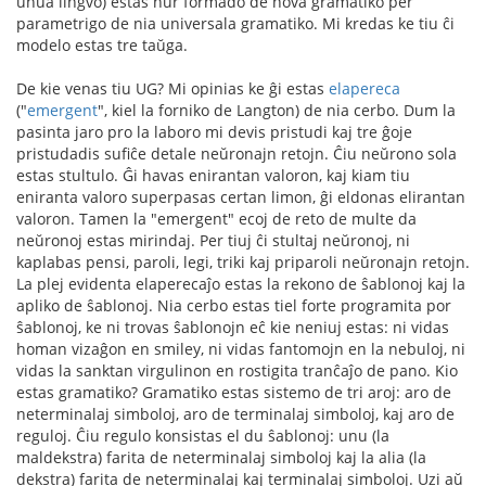
unua lingvo) estas nur formado de nova gramatiko per
parametrigo de nia universala gramatiko. Mi kredas ke tiu ĉi
modelo estas tre taŭga.
De kie venas tiu UG? Mi opinias ke ĝi estas
elapereca
("
emergent
", kiel la forniko de Langton) de nia cerbo. Dum la
pasinta jaro pro la laboro mi devis pristudi kaj tre ĝoje
pristudadis sufiĉe detale neŭronajn retojn. Ĉiu neŭrono sola
estas stultulo. Ĝi havas enirantan valoron, kaj kiam tiu
eniranta valoro superpasas certan limon, ĝi eldonas elirantan
valoron. Tamen la "emergent" ecoj de reto de multe da
neŭronoj estas mirindaj. Per tiuj ĉi stultaj neŭronoj, ni
kaplabas pensi, paroli, legi, triki kaj priparoli neŭronajn retojn.
La plej evidenta elaperecaĵo estas la rekono de ŝablonoj kaj la
apliko de ŝablonoj. Nia cerbo estas tiel forte programita por
ŝablonoj, ke ni trovas ŝablonojn eĉ kie neniuj estas: ni vidas
homan vizaĝon en smiley, ni vidas fantomojn en la nebuloj, ni
vidas la sanktan virgulinon en rostigita tranĉaĵo de pano. Kio
estas gramatiko? Gramatiko estas sistemo de tri aroj: aro de
neterminalaj simboloj, aro de terminalaj simboloj, kaj aro de
reguloj. Ĉiu regulo konsistas el du ŝablonoj: unu (la
maldekstra) farita de neterminalaj simboloj kaj la alia (la
dekstra) farita de neterminalaj kaj terminalaj simboloj. Uzi aŭ