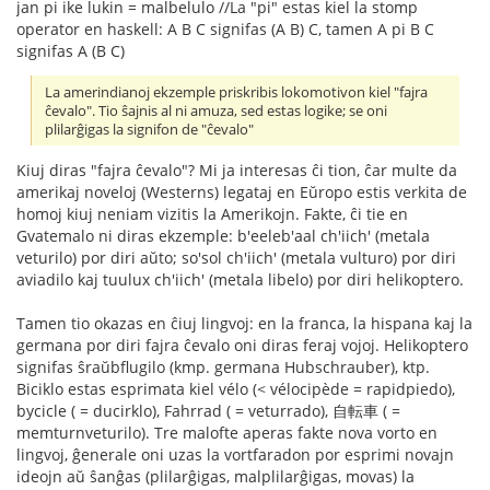
jan pi ike lukin = malbelulo //La "pi" estas kiel la stomp
operator en haskell: A B C signifas (A B) C, tamen A pi B C
signifas A (B C)
La amerindianoj ekzemple priskribis lokomotivon kiel "fajra
ĉevalo". Tio ŝajnis al ni amuza, sed estas logike; se oni
plilarĝigas la signifon de "ĉevalo"
Kiuj diras "fajra ĉevalo"? Mi ja interesas ĉi tion, ĉar multe da
amerikaj noveloj (Westerns) legataj en Eŭropo estis verkita de
homoj kiuj neniam vizitis la Amerikojn. Fakte, ĉi tie en
Gvatemalo ni diras ekzemple: b'eeleb'aal ch'iich' (metala
veturilo) por diri aŭto; so'sol ch'iich' (metala vulturo) por diri
aviadilo kaj tuulux ch'iich' (metala libelo) por diri helikoptero.
Tamen tio okazas en ĉiuj lingvoj: en la franca, la hispana kaj la
germana por diri fajra ĉevalo oni diras feraj vojoj. Helikoptero
signifas ŝraŭbflugilo (kmp. germana Hubschrauber), ktp.
Biciklo estas esprimata kiel vélo (< vélocipède = rapidpiedo),
bycicle ( = ducirklo), Fahrrad ( = veturrado), 自転車 ( =
memturnveturilo). Tre malofte aperas fakte nova vorto en
lingvoj, ĝenerale oni uzas la vortfaradon por esprimi novajn
ideojn aŭ ŝanĝas (plilarĝigas, malplilarĝigas, movas) la