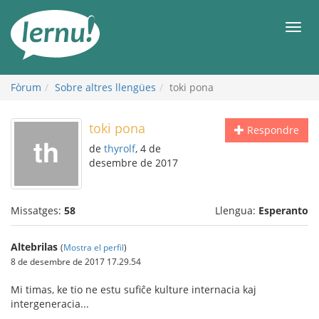
Al
contingut
Men
Fòrum
Sobre altres llengües
toki pona
toki pona
Respondre
de
thyrolf
, 4 de
desembre de 2017
Missatges:
58
Llengua:
Esperanto
Altebrilas
(
Mostra el perfil
)
8 de desembre de 2017 17.29.54
Mi timas, ke tio ne estu sufiĉe kulture internacia kaj
intergeneracia...