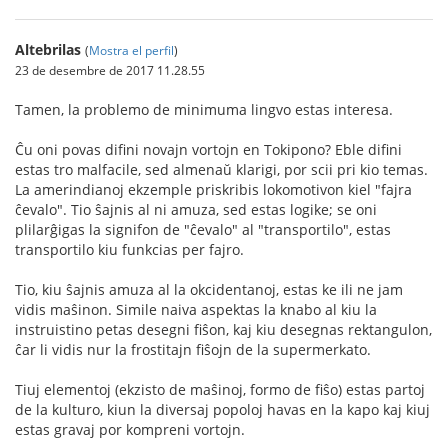
Altebrilas
(
Mostra el perfil
)
23 de desembre de 2017 11.28.55
Tamen, la problemo de minimuma lingvo estas interesa.
Ĉu oni povas difini novajn vortojn en Tokipono? Eble difini
estas tro malfacile, sed almenaŭ klarigi, por scii pri kio temas.
La amerindianoj ekzemple priskribis lokomotivon kiel "fajra
ĉevalo". Tio ŝajnis al ni amuza, sed estas logike; se oni
plilarĝigas la signifon de "ĉevalo" al "transportilo", estas
transportilo kiu funkcias per fajro.
Tio, kiu ŝajnis amuza al la okcidentanoj, estas ke ili ne jam
vidis maŝinon. Simile naiva aspektas la knabo al kiu la
instruistino petas desegni fiŝon, kaj kiu desegnas rektangulon,
ĉar li vidis nur la frostitajn fiŝojn de la supermerkato.
Tiuj elementoj (ekzisto de maŝinoj, formo de fiŝo) estas partoj
de la kulturo, kiun la diversaj popoloj havas en la kapo kaj kiuj
estas gravaj por kompreni vortojn.