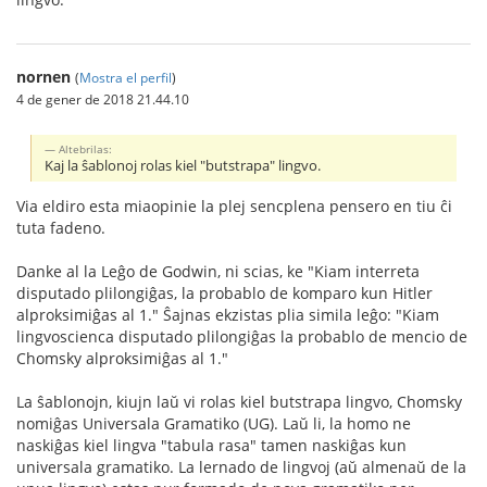
nornen
(
Mostra el perfil
)
4 de gener de 2018 21.44.10
Altebrilas:
Kaj la ŝablonoj rolas kiel "butstrapa" lingvo.
Via eldiro esta miaopinie la plej sencplena pensero en tiu ĉi
tuta fadeno.
Danke al la Leĝo de Godwin, ni scias, ke "Kiam interreta
disputado plilongiĝas, la probablo de komparo kun Hitler
alproksimiĝas al 1." Ŝajnas ekzistas plia simila leĝo: "Kiam
lingvoscienca disputado plilongiĝas la probablo de mencio de
Chomsky alproksimiĝas al 1."
La ŝablonojn, kiujn laŭ vi rolas kiel butstrapa lingvo, Chomsky
nomiĝas Universala Gramatiko (UG). Laŭ li, la homo ne
naskiĝas kiel lingva "tabula rasa" tamen naskiĝas kun
universala gramatiko. La lernado de lingvoj (aŭ almenaŭ de la