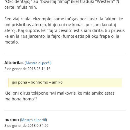
"Okcidentaĵoj" aŭ "bovistaj filmoj" (kiel traduki "Western" ?)
certe influis min.
Sed viaj realaj ekzemploj same taŭgas por ilustri la fakton, ke
oni priskribas aferojn, kiujn oni ne konas, per jam konataj
aferoj. Kaj supoze, ke "fajra ĉevalo" estis iam dirita, tiu pruvus
ke en la 19a jarcento, la fajro (fumo) estis pli okulfrapa ol la
metalo.
Altebrilas
(
Mostra el perfil
)
2 de gener de 2018 23.14.16
jan pona = bonhomo = amiko
Kiel oni dirus tokipone "Mi malkovris, ke mia amiko estas
malbona homo"?
nornen
(
Mostra el perfil
)
3 de gener de 2018 0.34.56