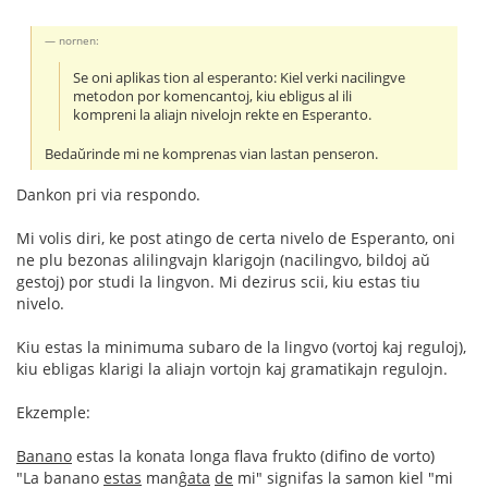
nornen:
Se oni aplikas tion al esperanto: Kiel verki nacilingve
metodon por komencantoj, kiu ebligus al ili
kompreni la aliajn nivelojn rekte en Esperanto.
Bedaŭrinde mi ne komprenas vian lastan penseron.
Dankon pri via respondo.
Mi volis diri, ke post atingo de certa nivelo de Esperanto, oni
ne plu bezonas alilingvajn klarigojn (nacilingvo, bildoj aŭ
gestoj) por studi la lingvon. Mi dezirus scii, kiu estas tiu
nivelo.
Kiu estas la minimuma subaro de la lingvo (vortoj kaj reguloj),
kiu ebligas klarigi la aliajn vortojn kaj gramatikajn regulojn.
Ekzemple:
Banano
estas la konata longa flava frukto (difino de vorto)
"La banano
estas
manĝ
ata
de
mi" signifas la samon kiel "mi