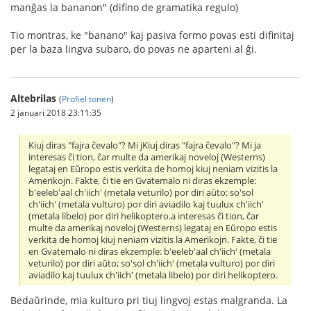
manĝas la bananon" (difino de gramatika regulo)
Tio montras, ke "banano" kaj pasiva formo povas esti difinitaj
per la baza lingva subaro, do povas ne aparteni al ĝi.
Altebrilas
(
Profiel tonen
)
2 januari 2018 23:11:35
Kiuj diras "fajra ĉevalo"? Mi jKiuj diras "fajra ĉevalo"? Mi ja
interesas ĉi tion, ĉar multe da amerikaj noveloj (Westerns)
legataj en Eŭropo estis verkita de homoj kiuj neniam vizitis la
Amerikojn. Fakte, ĉi tie en Gvatemalo ni diras ekzemple:
b'eeleb'aal ch'iich' (metala veturilo) por diri aŭto; so'sol
ch'iich' (metala vulturo) por diri aviadilo kaj tuulux ch'iich'
(metala libelo) por diri helikoptero.a interesas ĉi tion, ĉar
multe da amerikaj noveloj (Westerns) legataj en Eŭropo estis
verkita de homoj kiuj neniam vizitis la Amerikojn. Fakte, ĉi tie
en Gvatemalo ni diras ekzemple: b'eeleb'aal ch'iich' (metala
veturilo) por diri aŭto; so'sol ch'iich' (metala vulturo) por diri
aviadilo kaj tuulux ch'iich' (metala libelo) por diri helikoptero.
Bedaŭrinde, mia kulturo pri tiuj lingvoj estas malgranda. La