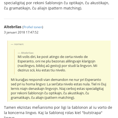
specialigitaj por rekoni ŝablonojn ĉu optikajn, ĉu akustikajn,
ĉu gramatikajn, ĉu aliajn (pattern matching).
Altebrilas
(
Profiel tonen
)
3 januari 2018 17:47:52
nornen:
Altebrilas:
Mi volis diri, ke post atingo de certa nivelo de
Esperanto, oni ne plu bezonas alilingvajn klarigojn
(nacilingvo, bildoj aŭ gestoj) por studi la lingvon. Mi
dezirus scii, kiu estas tiu nivelo.
Mi kuraĝas respondi vian demandon ne nur pri Esperanto
sed pri iu homa lingvo: La serĉata nivelo estas nula. Tiel ni ĉiuj
lernis niajn denaskajn lingvojn. Niaj cerboj estas specialigitaj
por rekoni ŝablonojn ĉu optikajn, ĉu akustikajn, ĉu
gramatikajn, ĉu aliajn (pattern matching).
Tamen ekzistas meĥanismo por ligi la ŝablonon al iu vorto de
la koncerna lingvo. Kaj la ŝablonoj rolas kiel "butstrapa"
lingvo.