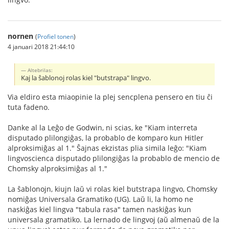
nornen
(
Profiel tonen
)
4 januari 2018 21:44:10
Altebrilas:
Kaj la ŝablonoj rolas kiel "butstrapa" lingvo.
Via eldiro esta miaopinie la plej sencplena pensero en tiu ĉi
tuta fadeno.
Danke al la Leĝo de Godwin, ni scias, ke "Kiam interreta
disputado plilongiĝas, la probablo de komparo kun Hitler
alproksimiĝas al 1." Ŝajnas ekzistas plia simila leĝo: "Kiam
lingvoscienca disputado plilongiĝas la probablo de mencio de
Chomsky alproksimiĝas al 1."
La ŝablonojn, kiujn laŭ vi rolas kiel butstrapa lingvo, Chomsky
nomiĝas Universala Gramatiko (UG). Laŭ li, la homo ne
naskiĝas kiel lingva "tabula rasa" tamen naskiĝas kun
universala gramatiko. La lernado de lingvoj (aŭ almenaŭ de la