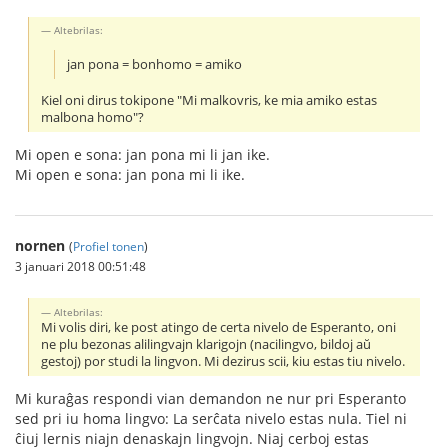
Altebrilas:
jan pona = bonhomo = amiko
Kiel oni dirus tokipone "Mi malkovris, ke mia amiko estas
malbona homo"?
Mi open e sona: jan pona mi li jan ike.
Mi open e sona: jan pona mi li ike.
nornen
(
Profiel tonen
)
3 januari 2018 00:51:48
Altebrilas:
Mi volis diri, ke post atingo de certa nivelo de Esperanto, oni
ne plu bezonas alilingvajn klarigojn (nacilingvo, bildoj aŭ
gestoj) por studi la lingvon. Mi dezirus scii, kiu estas tiu nivelo.
Mi kuraĝas respondi vian demandon ne nur pri Esperanto
sed pri iu homa lingvo: La serĉata nivelo estas nula. Tiel ni
ĉiuj lernis niajn denaskajn lingvojn. Niaj cerboj estas