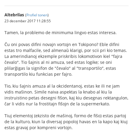
Altebrilas
(
Profiel tonen
)
23 december 2017 11:28:55
Tamen, la problemo de minimuma lingvo estas interesa.
Ĉu oni povas difini novajn vortojn en Tokipono? Eble difini
estas tro malfacile, sed almenaŭ klarigi, por scii pri kio temas.
La amerindianoj ekzemple priskribis lokomotivon kiel "fajra
ĉevalo". Tio ŝajnis al ni amuza, sed estas logike; se oni
plilarĝigas la signifon de "ĉevalo" al "transportilo", estas
transportilo kiu funkcias per fajro.
Tio, kiu ŝajnis amuza al la okcidentanoj, estas ke ili ne jam
vidis maŝinon. Simile naiva aspektas la knabo al kiu la
instruistino petas desegni fiŝon, kaj kiu desegnas rektangulon,
ĉar li vidis nur la frostitajn fiŝojn de la supermerkato.
Tiuj elementoj (ekzisto de maŝinoj, formo de fiŝo) estas partoj
de la kulturo, kiun la diversaj popoloj havas en la kapo kaj kiuj
estas gravaj por kompreni vortojn.