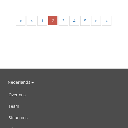
2
«
<
1
3
4
5
>
»
Nederlands
Over ons
Team
Steun ons