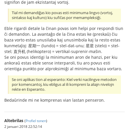
signifon de jam ekzistantaj vortoj.
Tial mi demandiĝas kio povas esti minimuma lingvo (vortoj,
sintakso kaj kulturo) kiu sufiĉas por memampleksiĝi.
Eble rigardi detale la ĉinan povas iom helpi por respondi tiun
ĉi demandon. La avantaĝo de la ĉina estas ke (preskaŭ) ĉiu
baza vorto estas unusilaba kaj unusimbola kaj la resto estas
kunmetaĵoj: 星期一 (lundo) = stel-dat-unu; 星星 (stelo) = stel-
stel; 直升机 (helikoptero) = vertikal-suprenir-maŝin.
Se oni povus identigi la minimuman aron de hanzi, per kiu
ankoraŭ estas eble sense interparoli, tiu aro povus esti
orientiga punkto por alproksimiĝi al minimuma baza vortaro.
Se oni aplikas tion al esperanto: Kiel verki nacilingve metodon
por komencantoj, kiu ebligus al ili kompreni la aliajn nivelojn
rekte en Esperanto.
Bedaŭrinde mi ne komprenas vian lastan penseron.
Altebrilas
(
Profiel tonen
)
2 januari 2018 22:52:14