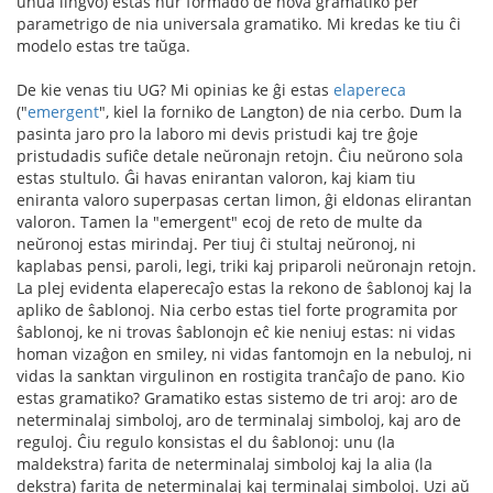
unua lingvo) estas nur formado de nova gramatiko per
parametrigo de nia universala gramatiko. Mi kredas ke tiu ĉi
modelo estas tre taŭga.
De kie venas tiu UG? Mi opinias ke ĝi estas
elapereca
("
emergent
", kiel la forniko de Langton) de nia cerbo. Dum la
pasinta jaro pro la laboro mi devis pristudi kaj tre ĝoje
pristudadis sufiĉe detale neŭronajn retojn. Ĉiu neŭrono sola
estas stultulo. Ĝi havas enirantan valoron, kaj kiam tiu
eniranta valoro superpasas certan limon, ĝi eldonas elirantan
valoron. Tamen la "emergent" ecoj de reto de multe da
neŭronoj estas mirindaj. Per tiuj ĉi stultaj neŭronoj, ni
kaplabas pensi, paroli, legi, triki kaj priparoli neŭronajn retojn.
La plej evidenta elaperecaĵo estas la rekono de ŝablonoj kaj la
apliko de ŝablonoj. Nia cerbo estas tiel forte programita por
ŝablonoj, ke ni trovas ŝablonojn eĉ kie neniuj estas: ni vidas
homan vizaĝon en smiley, ni vidas fantomojn en la nebuloj, ni
vidas la sanktan virgulinon en rostigita tranĉaĵo de pano. Kio
estas gramatiko? Gramatiko estas sistemo de tri aroj: aro de
neterminalaj simboloj, aro de terminalaj simboloj, kaj aro de
reguloj. Ĉiu regulo konsistas el du ŝablonoj: unu (la
maldekstra) farita de neterminalaj simboloj kaj la alia (la
dekstra) farita de neterminalaj kaj terminalaj simboloj. Uzi aŭ