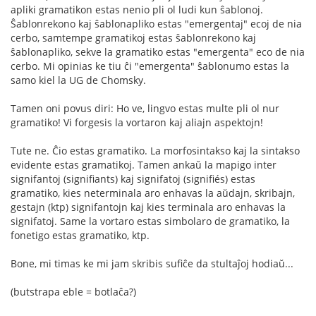
apliki gramatikon estas nenio pli ol ludi kun ŝablonoj.
Ŝablonrekono kaj ŝablonapliko estas "emergentaj" ecoj de nia
cerbo, samtempe gramatikoj estas ŝablonrekono kaj
ŝablonapliko, sekve la gramatiko estas "emergenta" eco de nia
cerbo. Mi opinias ke tiu ĉi "emergenta" ŝablonumo estas la
samo kiel la UG de Chomsky.
Tamen oni povus diri: Ho ve, lingvo estas multe pli ol nur
gramatiko! Vi forgesis la vortaron kaj aliajn aspektojn!
Tute ne. Ĉio estas gramatiko. La morfosintakso kaj la sintakso
evidente estas gramatikoj. Tamen ankaŭ la mapigo inter
signifantoj (signifiants) kaj signifatoj (signifiés) estas
gramatiko, kies neterminala aro enhavas la aŭdajn, skribajn,
gestajn (ktp) signifantojn kaj kies terminala aro enhavas la
signifatoj. Same la vortaro estas simbolaro de gramatiko, la
fonetigo estas gramatiko, ktp.
Bone, mi timas ke mi jam skribis sufiĉe da stultaĵoj hodiaŭ...
(butstrapa eble = botlaĉa?)