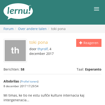
Naar
de
Men
inhoud
Forum
Over andere talen
toki pona
toki pona
Reageren
door
thyrolf
, 4
december 2017
Berichten:
58
Taal:
Esperanto
Altebrilas
(
Profiel tonen
)
8 december 2017 17:29:54
Mi timas, ke tio ne estu sufiĉe kulture internacia kaj
intergeneracia...