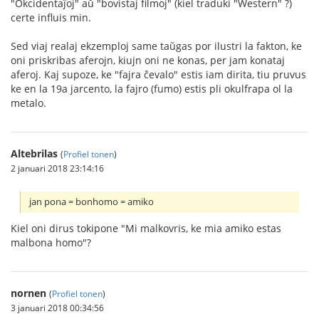
"Okcidentaĵoj" aŭ "bovistaj filmoj" (kiel traduki "Western" ?)
certe influis min.
Sed viaj realaj ekzemploj same taŭgas por ilustri la fakton, ke
oni priskribas aferojn, kiujn oni ne konas, per jam konataj
aferoj. Kaj supoze, ke "fajra ĉevalo" estis iam dirita, tiu pruvus
ke en la 19a jarcento, la fajro (fumo) estis pli okulfrapa ol la
metalo.
Altebrilas
(
Profiel tonen
)
2 januari 2018 23:14:16
jan pona = bonhomo = amiko
Kiel oni dirus tokipone "Mi malkovris, ke mia amiko estas
malbona homo"?
nornen
(
Profiel tonen
)
3 januari 2018 00:34:56