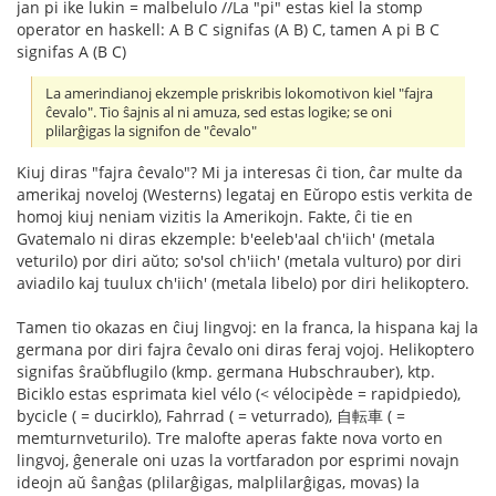
jan pi ike lukin = malbelulo //La "pi" estas kiel la stomp
operator en haskell: A B C signifas (A B) C, tamen A pi B C
signifas A (B C)
La amerindianoj ekzemple priskribis lokomotivon kiel "fajra
ĉevalo". Tio ŝajnis al ni amuza, sed estas logike; se oni
plilarĝigas la signifon de "ĉevalo"
Kiuj diras "fajra ĉevalo"? Mi ja interesas ĉi tion, ĉar multe da
amerikaj noveloj (Westerns) legataj en Eŭropo estis verkita de
homoj kiuj neniam vizitis la Amerikojn. Fakte, ĉi tie en
Gvatemalo ni diras ekzemple: b'eeleb'aal ch'iich' (metala
veturilo) por diri aŭto; so'sol ch'iich' (metala vulturo) por diri
aviadilo kaj tuulux ch'iich' (metala libelo) por diri helikoptero.
Tamen tio okazas en ĉiuj lingvoj: en la franca, la hispana kaj la
germana por diri fajra ĉevalo oni diras feraj vojoj. Helikoptero
signifas ŝraŭbflugilo (kmp. germana Hubschrauber), ktp.
Biciklo estas esprimata kiel vélo (< vélocipède = rapidpiedo),
bycicle ( = ducirklo), Fahrrad ( = veturrado), 自転車 ( =
memturnveturilo). Tre malofte aperas fakte nova vorto en
lingvoj, ĝenerale oni uzas la vortfaradon por esprimi novajn
ideojn aŭ ŝanĝas (plilarĝigas, malplilarĝigas, movas) la