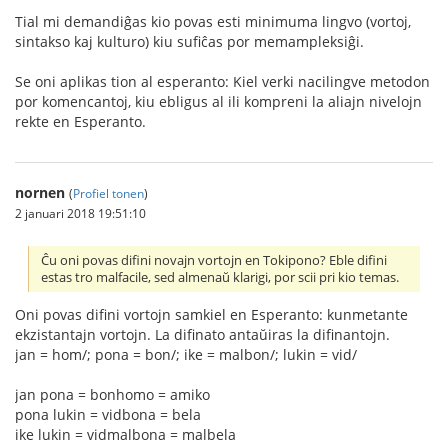
Tial mi demandiĝas kio povas esti minimuma lingvo (vortoj,
sintakso kaj kulturo) kiu sufiĉas por memampleksiĝi.
Se oni aplikas tion al esperanto: Kiel verki nacilingve metodon
por komencantoj, kiu ebligus al ili kompreni la aliajn nivelojn
rekte en Esperanto.
nornen
(
Profiel tonen
)
2 januari 2018 19:51:10
Ĉu oni povas difini novajn vortojn en Tokipono? Eble difini
estas tro malfacile, sed almenaŭ klarigi, por scii pri kio temas.
Oni povas difini vortojn samkiel en Esperanto: kunmetante
ekzistantajn vortojn. La difinato antaŭiras la difinantojn.
jan = hom/; pona = bon/; ike = malbon/; lukin = vid/
jan pona = bonhomo = amiko
pona lukin = vidbona = bela
ike lukin = vidmalbona = malbela