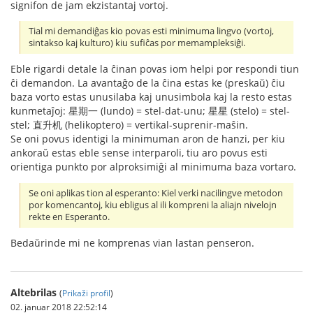
signifon de jam ekzistantaj vortoj.
Tial mi demandiĝas kio povas esti minimuma lingvo (vortoj,
sintakso kaj kulturo) kiu sufiĉas por memampleksiĝi.
Eble rigardi detale la ĉinan povas iom helpi por respondi tiun
ĉi demandon. La avantaĝo de la ĉina estas ke (preskaŭ) ĉiu
baza vorto estas unusilaba kaj unusimbola kaj la resto estas
kunmetaĵoj: 星期一 (lundo) = stel-dat-unu; 星星 (stelo) = stel-
stel; 直升机 (helikoptero) = vertikal-suprenir-maŝin.
Se oni povus identigi la minimuman aron de hanzi, per kiu
ankoraŭ estas eble sense interparoli, tiu aro povus esti
orientiga punkto por alproksimiĝi al minimuma baza vortaro.
Se oni aplikas tion al esperanto: Kiel verki nacilingve metodon
por komencantoj, kiu ebligus al ili kompreni la aliajn nivelojn
rekte en Esperanto.
Bedaŭrinde mi ne komprenas vian lastan penseron.
Altebrilas
(
Prikaži profil
)
02. januar 2018 22:52:14