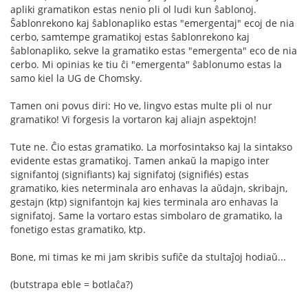
apliki gramatikon estas nenio pli ol ludi kun ŝablonoj.
Ŝablonrekono kaj ŝablonapliko estas "emergentaj" ecoj de nia
cerbo, samtempe gramatikoj estas ŝablonrekono kaj
ŝablonapliko, sekve la gramatiko estas "emergenta" eco de nia
cerbo. Mi opinias ke tiu ĉi "emergenta" ŝablonumo estas la
samo kiel la UG de Chomsky.
Tamen oni povus diri: Ho ve, lingvo estas multe pli ol nur
gramatiko! Vi forgesis la vortaron kaj aliajn aspektojn!
Tute ne. Ĉio estas gramatiko. La morfosintakso kaj la sintakso
evidente estas gramatikoj. Tamen ankaŭ la mapigo inter
signifantoj (signifiants) kaj signifatoj (signifiés) estas
gramatiko, kies neterminala aro enhavas la aŭdajn, skribajn,
gestajn (ktp) signifantojn kaj kies terminala aro enhavas la
signifatoj. Same la vortaro estas simbolaro de gramatiko, la
fonetigo estas gramatiko, ktp.
Bone, mi timas ke mi jam skribis sufiĉe da stultaĵoj hodiaŭ...
(butstrapa eble = botlaĉa?)