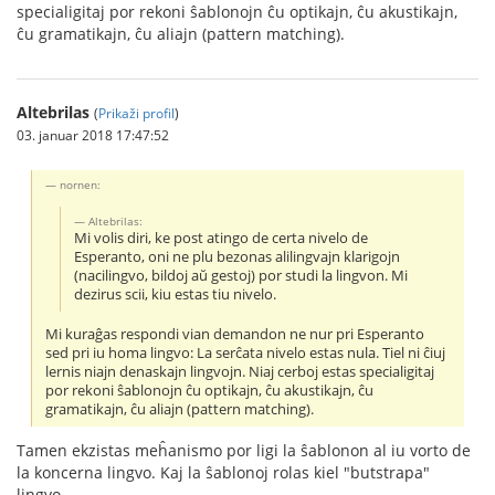
specialigitaj por rekoni ŝablonojn ĉu optikajn, ĉu akustikajn,
ĉu gramatikajn, ĉu aliajn (pattern matching).
Altebrilas
(
Prikaži profil
)
03. januar 2018 17:47:52
nornen:
Altebrilas:
Mi volis diri, ke post atingo de certa nivelo de
Esperanto, oni ne plu bezonas alilingvajn klarigojn
(nacilingvo, bildoj aŭ gestoj) por studi la lingvon. Mi
dezirus scii, kiu estas tiu nivelo.
Mi kuraĝas respondi vian demandon ne nur pri Esperanto
sed pri iu homa lingvo: La serĉata nivelo estas nula. Tiel ni ĉiuj
lernis niajn denaskajn lingvojn. Niaj cerboj estas specialigitaj
por rekoni ŝablonojn ĉu optikajn, ĉu akustikajn, ĉu
gramatikajn, ĉu aliajn (pattern matching).
Tamen ekzistas meĥanismo por ligi la ŝablonon al iu vorto de
la koncerna lingvo. Kaj la ŝablonoj rolas kiel "butstrapa"
lingvo.