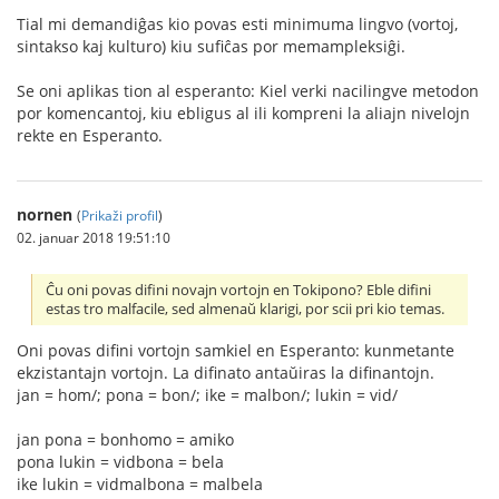
Tial mi demandiĝas kio povas esti minimuma lingvo (vortoj,
sintakso kaj kulturo) kiu sufiĉas por memampleksiĝi.
Se oni aplikas tion al esperanto: Kiel verki nacilingve metodon
por komencantoj, kiu ebligus al ili kompreni la aliajn nivelojn
rekte en Esperanto.
nornen
(
Prikaži profil
)
02. januar 2018 19:51:10
Ĉu oni povas difini novajn vortojn en Tokipono? Eble difini
estas tro malfacile, sed almenaŭ klarigi, por scii pri kio temas.
Oni povas difini vortojn samkiel en Esperanto: kunmetante
ekzistantajn vortojn. La difinato antaŭiras la difinantojn.
jan = hom/; pona = bon/; ike = malbon/; lukin = vid/
jan pona = bonhomo = amiko
pona lukin = vidbona = bela
ike lukin = vidmalbona = malbela