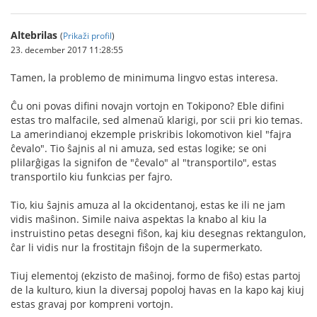
Altebrilas
(
Prikaži profil
)
23. december 2017 11:28:55
Tamen, la problemo de minimuma lingvo estas interesa.
Ĉu oni povas difini novajn vortojn en Tokipono? Eble difini
estas tro malfacile, sed almenaŭ klarigi, por scii pri kio temas.
La amerindianoj ekzemple priskribis lokomotivon kiel "fajra
ĉevalo". Tio ŝajnis al ni amuza, sed estas logike; se oni
plilarĝigas la signifon de "ĉevalo" al "transportilo", estas
transportilo kiu funkcias per fajro.
Tio, kiu ŝajnis amuza al la okcidentanoj, estas ke ili ne jam
vidis maŝinon. Simile naiva aspektas la knabo al kiu la
instruistino petas desegni fiŝon, kaj kiu desegnas rektangulon,
ĉar li vidis nur la frostitajn fiŝojn de la supermerkato.
Tiuj elementoj (ekzisto de maŝinoj, formo de fiŝo) estas partoj
de la kulturo, kiun la diversaj popoloj havas en la kapo kaj kiuj
estas gravaj por kompreni vortojn.