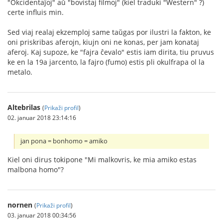
"Okcidentaĵoj" aŭ "bovistaj filmoj" (kiel traduki "Western" ?)
certe influis min.
Sed viaj realaj ekzemploj same taŭgas por ilustri la fakton, ke
oni priskribas aferojn, kiujn oni ne konas, per jam konataj
aferoj. Kaj supoze, ke "fajra ĉevalo" estis iam dirita, tiu pruvus
ke en la 19a jarcento, la fajro (fumo) estis pli okulfrapa ol la
metalo.
Altebrilas
(
Prikaži profil
)
02. januar 2018 23:14:16
jan pona = bonhomo = amiko
Kiel oni dirus tokipone "Mi malkovris, ke mia amiko estas
malbona homo"?
nornen
(
Prikaži profil
)
03. januar 2018 00:34:56