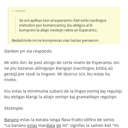
nornen:
Se oni aplikas tion al esperanto: Kiel verki nacilingve
metodon por komencantoj, kiu ebligus al ili
kompreni la aliajn nivelojn rekte en Esperanto.
Bedaŭrinde mi ne komprenas vian lastan penseron.
Dankon pri via respondo.
Mi volis diri, ke post atingo de certa nivelo de Esperanto, oni
ne plu bezonas alilingvajn klarigojn (nacilingvo, bildoj aŭ
gestoj) por studi la lingvon. Mi dezirus scii, kiu estas tiu
nivelo.
Kiu estas la minimuma subaro de la lingvo (vortoj kaj reguloj),
kiu ebligas klarigi la aliajn vortojn kaj gramatikajn regulojn.
Ekzemple:
Banano
estas la konata longa flava frukto (difino de vorto)
"La banano
estas
manĝ
ata
de
mi" signifas la samon kiel "mi