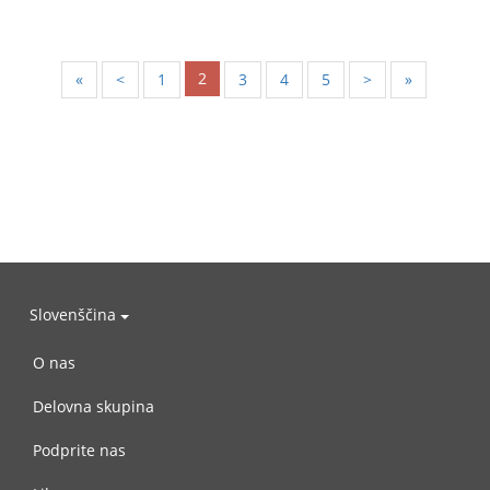
2
«
<
1
3
4
5
>
»
Slovenščina
O nas
Delovna skupina
Podprite nas