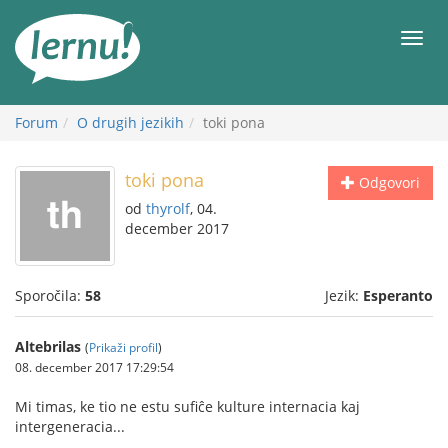
K
vsebini
Meni
Forum
O drugih jezikih
toki pona
toki pona
Odgovori
od
thyrolf
, 04.
december 2017
Sporočila:
58
Jezik:
Esperanto
Altebrilas
(
Prikaži profil
)
08. december 2017 17:29:54
Mi timas, ke tio ne estu sufiĉe kulture internacia kaj
intergeneracia...