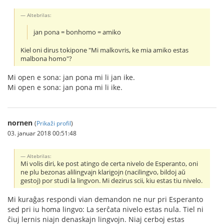
Altebrilas:
jan pona = bonhomo = amiko
Kiel oni dirus tokipone "Mi malkovris, ke mia amiko estas
malbona homo"?
Mi open e sona: jan pona mi li jan ike.
Mi open e sona: jan pona mi li ike.
nornen
(
Prikaži profil
)
03. januar 2018 00:51:48
Altebrilas:
Mi volis diri, ke post atingo de certa nivelo de Esperanto, oni
ne plu bezonas alilingvajn klarigojn (nacilingvo, bildoj aŭ
gestoj) por studi la lingvon. Mi dezirus scii, kiu estas tiu nivelo.
Mi kuraĝas respondi vian demandon ne nur pri Esperanto
sed pri iu homa lingvo: La serĉata nivelo estas nula. Tiel ni
ĉiuj lernis niajn denaskajn lingvojn. Niaj cerboj estas