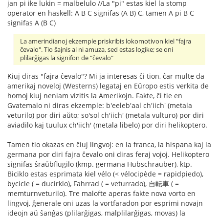
jan pi ike lukin = malbelulo //La "pi" estas kiel la stomp
operator en haskell: A B C signifas (A B) C, tamen A pi B C
signifas A (B C)
La amerindianoj ekzemple priskribis lokomotivon kiel "fajra
ĉevalo". Tio ŝajnis al ni amuza, sed estas logike; se oni
plilarĝigas la signifon de "ĉevalo"
Kiuj diras "fajra ĉevalo"? Mi ja interesas ĉi tion, ĉar multe da
amerikaj noveloj (Westerns) legataj en Eŭropo estis verkita de
homoj kiuj neniam vizitis la Amerikojn. Fakte, ĉi tie en
Gvatemalo ni diras ekzemple: b'eeleb'aal ch'iich' (metala
veturilo) por diri aŭto; so'sol ch'iich' (metala vulturo) por diri
aviadilo kaj tuulux ch'iich' (metala libelo) por diri helikoptero.
Tamen tio okazas en ĉiuj lingvoj: en la franca, la hispana kaj la
germana por diri fajra ĉevalo oni diras feraj vojoj. Helikoptero
signifas ŝraŭbflugilo (kmp. germana Hubschrauber), ktp.
Biciklo estas esprimata kiel vélo (< vélocipède = rapidpiedo),
bycicle ( = ducirklo), Fahrrad ( = veturrado), 自転車 ( =
memturnveturilo). Tre malofte aperas fakte nova vorto en
lingvoj, ĝenerale oni uzas la vortfaradon por esprimi novajn
ideojn aŭ ŝanĝas (plilarĝigas, malplilarĝigas, movas) la