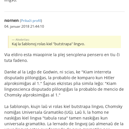
nornen
(
Prikaži profil
)
04. januar 2018 21:44:10
Altebrilas:
Kaj la ŝablonoj rolas kiel "butstrapa" lingvo.
Via eldiro esta miaopinie la plej sencplena pensero en tiu ĉi
tuta fadeno.
Danke al la Leĝo de Godwin, ni scias, ke "Kiam interreta
disputado plilongiĝas, la probablo de komparo kun Hitler
alproksimiĝas al 1." Ŝajnas ekzistas plia simila leĝo: "Kiam
lingvoscienca disputado plilongiĝas la probablo de mencio de
Chomsky alproksimiĝas al 1."
La ŝablonojn, kiujn laŭ vi rolas kiel butstrapa lingvo, Chomsky
nomiĝas Universala Gramatiko (UG). Laŭ li, la homo ne
naskiĝas kiel lingva "tabula rasa" tamen naskiĝas kun
universala gramatiko. La lernado de lingvoj (aŭ almenaŭ de la