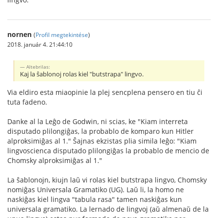
nornen
(
Profil megtekintése
)
2018. január 4. 21:44:10
Altebrilas:
Kaj la ŝablonoj rolas kiel "butstrapa" lingvo.
Via eldiro esta miaopinie la plej sencplena pensero en tiu ĉi
tuta fadeno.
Danke al la Leĝo de Godwin, ni scias, ke "Kiam interreta
disputado plilongiĝas, la probablo de komparo kun Hitler
alproksimiĝas al 1." Ŝajnas ekzistas plia simila leĝo: "Kiam
lingvoscienca disputado plilongiĝas la probablo de mencio de
Chomsky alproksimiĝas al 1."
La ŝablonojn, kiujn laŭ vi rolas kiel butstrapa lingvo, Chomsky
nomiĝas Universala Gramatiko (UG). Laŭ li, la homo ne
naskiĝas kiel lingva "tabula rasa" tamen naskiĝas kun
universala gramatiko. La lernado de lingvoj (aŭ almenaŭ de la