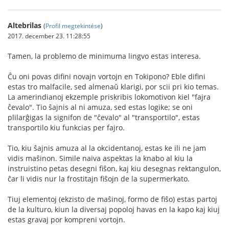
Altebrilas
(
Profil megtekintése
)
2017. december 23. 11:28:55
Tamen, la problemo de minimuma lingvo estas interesa.
Ĉu oni povas difini novajn vortojn en Tokipono? Eble difini
estas tro malfacile, sed almenaŭ klarigi, por scii pri kio temas.
La amerindianoj ekzemple priskribis lokomotivon kiel "fajra
ĉevalo". Tio ŝajnis al ni amuza, sed estas logike; se oni
plilarĝigas la signifon de "ĉevalo" al "transportilo", estas
transportilo kiu funkcias per fajro.
Tio, kiu ŝajnis amuza al la okcidentanoj, estas ke ili ne jam
vidis maŝinon. Simile naiva aspektas la knabo al kiu la
instruistino petas desegni fiŝon, kaj kiu desegnas rektangulon,
ĉar li vidis nur la frostitajn fiŝojn de la supermerkato.
Tiuj elementoj (ekzisto de maŝinoj, formo de fiŝo) estas partoj
de la kulturo, kiun la diversaj popoloj havas en la kapo kaj kiuj
estas gravaj por kompreni vortojn.