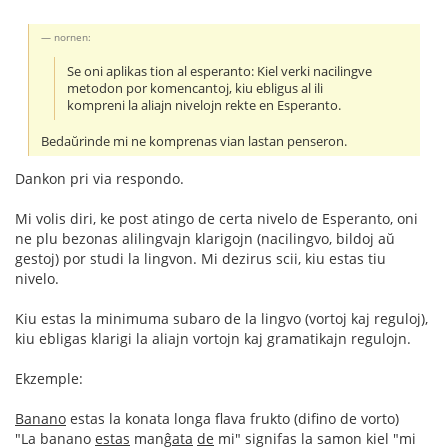
nornen:
Se oni aplikas tion al esperanto: Kiel verki nacilingve
metodon por komencantoj, kiu ebligus al ili
kompreni la aliajn nivelojn rekte en Esperanto.
Bedaŭrinde mi ne komprenas vian lastan penseron.
Dankon pri via respondo.
Mi volis diri, ke post atingo de certa nivelo de Esperanto, oni
ne plu bezonas alilingvajn klarigojn (nacilingvo, bildoj aŭ
gestoj) por studi la lingvon. Mi dezirus scii, kiu estas tiu
nivelo.
Kiu estas la minimuma subaro de la lingvo (vortoj kaj reguloj),
kiu ebligas klarigi la aliajn vortojn kaj gramatikajn regulojn.
Ekzemple:
Banano
estas la konata longa flava frukto (difino de vorto)
"La banano
estas
manĝ
ata
de
mi" signifas la samon kiel "mi