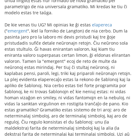
unua lingvo) estas nur formado de nova gramatiko per
parametrigo de nia universala gramatiko. Mi kredas ke tiu ĉi
modelo estas tre taŭga.
De kie venas tiu UG? Mi opinias ke ĝi estas
elapereca
("
emergent
", kiel la forniko de Langton) de nia cerbo. Dum la
pasinta jaro pro la laboro mi devis pristudi kaj tre ĝoje
pristudadis sufiĉe detale neŭronajn retojn. Ĉiu neŭrono sola
estas stultulo. Ĝi havas enirantan valoron, kaj kiam tiu
eniranta valoro superpasas certan limon, ĝi eldonas elirantan
valoron. Tamen la "emergent" ecoj de reto de multe da
neŭronoj estas mirindaj. Per tiuj ĉi stultaj neŭronoj, ni
kaplabas pensi, paroli, legi, triki kaj priparoli neŭronajn retojn.
La plej evidenta elaperecaĵo estas la rekono de ŝablonoj kaj la
apliko de ŝablonoj. Nia cerbo estas tiel forte programita por
ŝablonoj, ke ni trovas ŝablonojn eĉ kie neniuj estas: ni vidas
homan vizaĝon en smiley, ni vidas fantomojn en la nebuloj, ni
vidas la sanktan virgulinon en rostigita tranĉaĵo de pano. Kio
estas gramatiko? Gramatiko estas sistemo de tri aroj: aro de
neterminalaj simboloj, aro de terminalaj simboloj, kaj aro de
reguloj. Ĉiu regulo konsistas el du ŝablonoj: unu (la
maldekstra) farita de neterminalaj simboloj kaj la alia (la
dekstra) farita de neterminalaj kaj terminalaj simboloj. Uzi aŭ