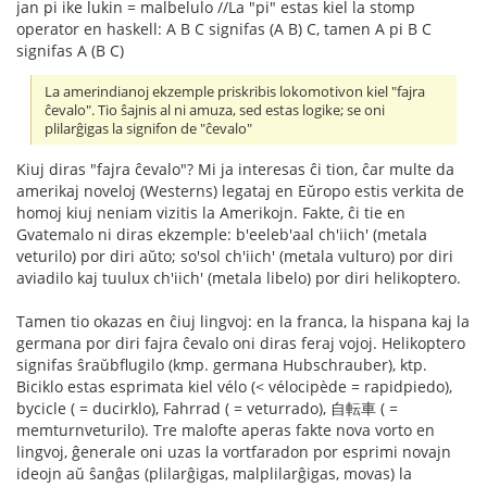
jan pi ike lukin = malbelulo //La "pi" estas kiel la stomp
operator en haskell: A B C signifas (A B) C, tamen A pi B C
signifas A (B C)
La amerindianoj ekzemple priskribis lokomotivon kiel "fajra
ĉevalo". Tio ŝajnis al ni amuza, sed estas logike; se oni
plilarĝigas la signifon de "ĉevalo"
Kiuj diras "fajra ĉevalo"? Mi ja interesas ĉi tion, ĉar multe da
amerikaj noveloj (Westerns) legataj en Eŭropo estis verkita de
homoj kiuj neniam vizitis la Amerikojn. Fakte, ĉi tie en
Gvatemalo ni diras ekzemple: b'eeleb'aal ch'iich' (metala
veturilo) por diri aŭto; so'sol ch'iich' (metala vulturo) por diri
aviadilo kaj tuulux ch'iich' (metala libelo) por diri helikoptero.
Tamen tio okazas en ĉiuj lingvoj: en la franca, la hispana kaj la
germana por diri fajra ĉevalo oni diras feraj vojoj. Helikoptero
signifas ŝraŭbflugilo (kmp. germana Hubschrauber), ktp.
Biciklo estas esprimata kiel vélo (< vélocipède = rapidpiedo),
bycicle ( = ducirklo), Fahrrad ( = veturrado), 自転車 ( =
memturnveturilo). Tre malofte aperas fakte nova vorto en
lingvoj, ĝenerale oni uzas la vortfaradon por esprimi novajn
ideojn aŭ ŝanĝas (plilarĝigas, malplilarĝigas, movas) la