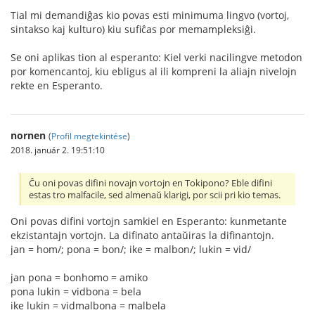
Tial mi demandiĝas kio povas esti minimuma lingvo (vortoj,
sintakso kaj kulturo) kiu sufiĉas por memampleksiĝi.
Se oni aplikas tion al esperanto: Kiel verki nacilingve metodon
por komencantoj, kiu ebligus al ili kompreni la aliajn nivelojn
rekte en Esperanto.
nornen
(
Profil megtekintése
)
2018. január 2. 19:51:10
Ĉu oni povas difini novajn vortojn en Tokipono? Eble difini
estas tro malfacile, sed almenaŭ klarigi, por scii pri kio temas.
Oni povas difini vortojn samkiel en Esperanto: kunmetante
ekzistantajn vortojn. La difinato antaŭiras la difinantojn.
jan = hom/; pona = bon/; ike = malbon/; lukin = vid/
jan pona = bonhomo = amiko
pona lukin = vidbona = bela
ike lukin = vidmalbona = malbela