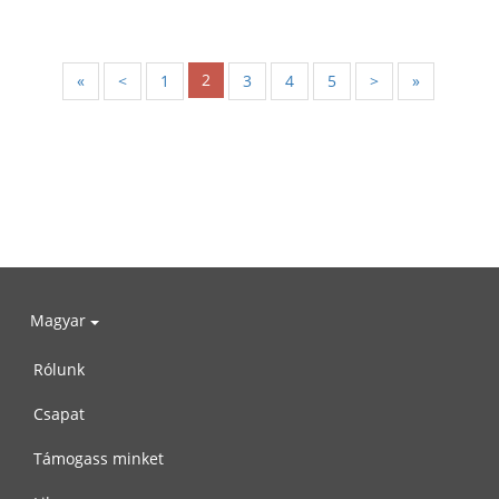
2
«
<
1
3
4
5
>
»
Magyar
Rólunk
Csapat
Támogass minket