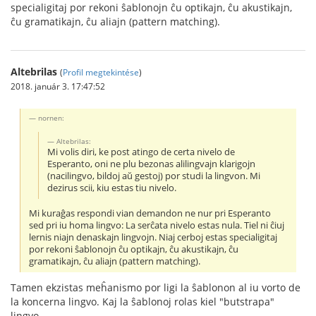
specialigitaj por rekoni ŝablonojn ĉu optikajn, ĉu akustikajn,
ĉu gramatikajn, ĉu aliajn (pattern matching).
Altebrilas
(
Profil megtekintése
)
2018. január 3. 17:47:52
nornen:
Altebrilas:
Mi volis diri, ke post atingo de certa nivelo de
Esperanto, oni ne plu bezonas alilingvajn klarigojn
(nacilingvo, bildoj aŭ gestoj) por studi la lingvon. Mi
dezirus scii, kiu estas tiu nivelo.
Mi kuraĝas respondi vian demandon ne nur pri Esperanto
sed pri iu homa lingvo: La serĉata nivelo estas nula. Tiel ni ĉiuj
lernis niajn denaskajn lingvojn. Niaj cerboj estas specialigitaj
por rekoni ŝablonojn ĉu optikajn, ĉu akustikajn, ĉu
gramatikajn, ĉu aliajn (pattern matching).
Tamen ekzistas meĥanismo por ligi la ŝablonon al iu vorto de
la koncerna lingvo. Kaj la ŝablonoj rolas kiel "butstrapa"
lingvo.