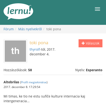
Tartalom
Men
Fórum
Más nyelvekről
toki pona
toki pona
Válaszok
thyrolf
-tól, 2017.
december 4.
Hozzászólások:
58
Nyelv:
Esperanto
Altebrilas
(
Profil megtekintése
)
2017. december 8. 17:29:54
Mi timas, ke tio ne estu sufiĉe kulture internacia kaj
intergeneracia...