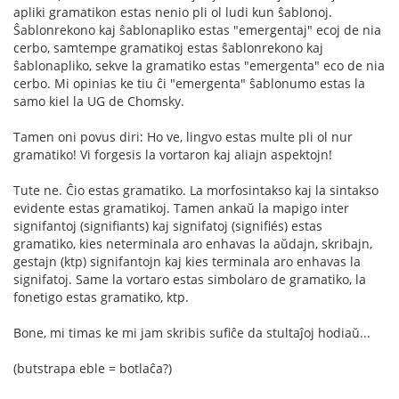
apliki gramatikon estas nenio pli ol ludi kun ŝablonoj.
Ŝablonrekono kaj ŝablonapliko estas "emergentaj" ecoj de nia
cerbo, samtempe gramatikoj estas ŝablonrekono kaj
ŝablonapliko, sekve la gramatiko estas "emergenta" eco de nia
cerbo. Mi opinias ke tiu ĉi "emergenta" ŝablonumo estas la
samo kiel la UG de Chomsky.
Tamen oni povus diri: Ho ve, lingvo estas multe pli ol nur
gramatiko! Vi forgesis la vortaron kaj aliajn aspektojn!
Tute ne. Ĉio estas gramatiko. La morfosintakso kaj la sintakso
evidente estas gramatikoj. Tamen ankaŭ la mapigo inter
signifantoj (signifiants) kaj signifatoj (signifiés) estas
gramatiko, kies neterminala aro enhavas la aŭdajn, skribajn,
gestajn (ktp) signifantojn kaj kies terminala aro enhavas la
signifatoj. Same la vortaro estas simbolaro de gramatiko, la
fonetigo estas gramatiko, ktp.
Bone, mi timas ke mi jam skribis sufiĉe da stultaĵoj hodiaŭ...
(butstrapa eble = botlaĉa?)