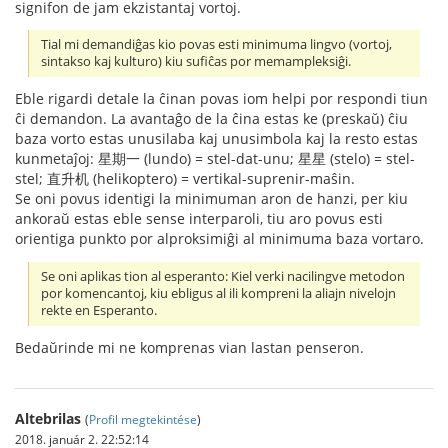
signifon de jam ekzistantaj vortoj.
Tial mi demandiĝas kio povas esti minimuma lingvo (vortoj,
sintakso kaj kulturo) kiu sufiĉas por memampleksiĝi.
Eble rigardi detale la ĉinan povas iom helpi por respondi tiun
ĉi demandon. La avantaĝo de la ĉina estas ke (preskaŭ) ĉiu
baza vorto estas unusilaba kaj unusimbola kaj la resto estas
kunmetaĵoj: 星期一 (lundo) = stel-dat-unu; 星星 (stelo) = stel-
stel; 直升机 (helikoptero) = vertikal-suprenir-maŝin.
Se oni povus identigi la minimuman aron de hanzi, per kiu
ankoraŭ estas eble sense interparoli, tiu aro povus esti
orientiga punkto por alproksimiĝi al minimuma baza vortaro.
Se oni aplikas tion al esperanto: Kiel verki nacilingve metodon
por komencantoj, kiu ebligus al ili kompreni la aliajn nivelojn
rekte en Esperanto.
Bedaŭrinde mi ne komprenas vian lastan penseron.
Altebrilas
(
Profil megtekintése
)
2018. január 2. 22:52:14