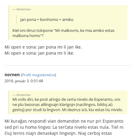
Altebrilas:
jan pona = bonhomo = amiko
Kiel oni dirus tokipone "Mi malkovris, ke mia amiko estas
malbona homo"?
Mi open e sona: jan pona mi li jan ike.
Mi open e sona: jan pona mi li ike.
nornen
(
Profil megtekintése
)
2018. január 3. 0:51:48
Altebrilas:
Mi volis diri, ke post atingo de certa nivelo de Esperanto, oni
ne plu bezonas alilingvajn klarigojn (nacilingvo, bildoj aŭ
gestoj) por studi la lingvon. Mi dezirus scii, kiu estas tiu nivelo.
Mi kuraĝas respondi vian demandon ne nur pri Esperanto
sed pri iu homa lingvo: La serĉata nivelo estas nula. Tiel ni
ĉiuj lernis niajn denaskajn lingvojn. Niaj cerboj estas