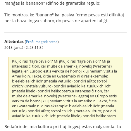
manĝas la bananon" (difino de gramatika regulo)
Tio montras, ke "banano" kaj pasiva formo povas esti difinitaj
per la baza lingva subaro, do povas ne aparteni al ĝi.
Altebrilas
(
Profil megtekintése
)
2018. január 2. 23:11:35
Kiuj diras "fajra ĉevalo"? Mi jKiuj diras "fajra ĉevalo"? Mi ja
interesas ĉi tion, ĉar multe da amerikaj noveloj (Westerns)
legataj en Eŭropo estis verkita de homoj kiuj neniam vizitis la
Amerikojn. Fakte, ĉi tie en Gvatemalo ni diras ekzemple:
b'eeleb'aal ch'iich' (metala veturilo) por diri aŭto; so'sol
ch'iich' (metala vulturo) por diri aviadilo kaj tuulux ch'iich'
(metala libelo) por diri helikoptero.a interesas ĉi tion, ĉar
multe da amerikaj noveloj (Westerns) legataj en Eŭropo estis
verkita de homoj kiuj neniam vizitis la Amerikojn. Fakte, ĉi tie
en Gvatemalo ni diras ekzemple: b'eeleb'aal ch'iich' (metala
veturilo) por diri aŭto; so'sol ch'iich' (metala vulturo) por diri
aviadilo kaj tuulux ch'iich' (metala libelo) por diri helikoptero.
Bedaŭrinde, mia kulturo pri tiuj lingvoj estas malgranda. La