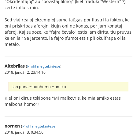
"Okcidentaĵoj" aŭ "bovistaj filmoj" (kiel traduki "Western" ?)
certe influis min.
Sed viaj realaj ekzemploj same taŭgas por ilustri la fakton, ke
oni priskribas aferojn, kiujn oni ne konas, per jam konataj
aferoj. Kaj supoze, ke "fajra ĉevalo" estis iam dirita, tiu pruvus
ke en la 19a jarcento, la fajro (fumo) estis pli okulfrapa ol la
metalo.
Altebrilas
(
Profil megtekintése
)
2018. január 2. 23:14:16
jan pona = bonhomo = amiko
Kiel oni dirus tokipone "Mi malkovris, ke mia amiko estas
malbona homo"?
nornen
(
Profil megtekintése
)
2018. január 3. 0:34:56