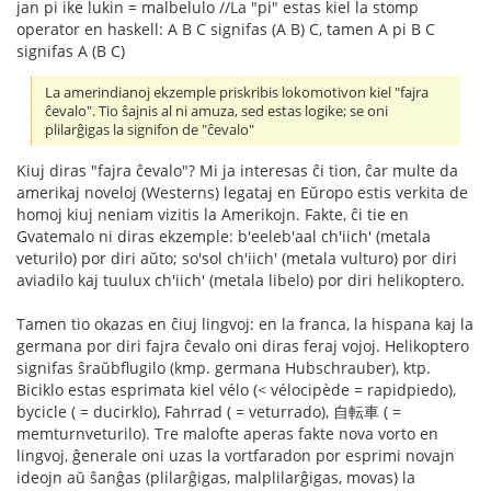
jan pi ike lukin = malbelulo //La "pi" estas kiel la stomp
operator en haskell: A B C signifas (A B) C, tamen A pi B C
signifas A (B C)
La amerindianoj ekzemple priskribis lokomotivon kiel "fajra
ĉevalo". Tio ŝajnis al ni amuza, sed estas logike; se oni
plilarĝigas la signifon de "ĉevalo"
Kiuj diras "fajra ĉevalo"? Mi ja interesas ĉi tion, ĉar multe da
amerikaj noveloj (Westerns) legataj en Eŭropo estis verkita de
homoj kiuj neniam vizitis la Amerikojn. Fakte, ĉi tie en
Gvatemalo ni diras ekzemple: b'eeleb'aal ch'iich' (metala
veturilo) por diri aŭto; so'sol ch'iich' (metala vulturo) por diri
aviadilo kaj tuulux ch'iich' (metala libelo) por diri helikoptero.
Tamen tio okazas en ĉiuj lingvoj: en la franca, la hispana kaj la
germana por diri fajra ĉevalo oni diras feraj vojoj. Helikoptero
signifas ŝraŭbflugilo (kmp. germana Hubschrauber), ktp.
Biciklo estas esprimata kiel vélo (< vélocipède = rapidpiedo),
bycicle ( = ducirklo), Fahrrad ( = veturrado), 自転車 ( =
memturnveturilo). Tre malofte aperas fakte nova vorto en
lingvoj, ĝenerale oni uzas la vortfaradon por esprimi novajn
ideojn aŭ ŝanĝas (plilarĝigas, malplilarĝigas, movas) la