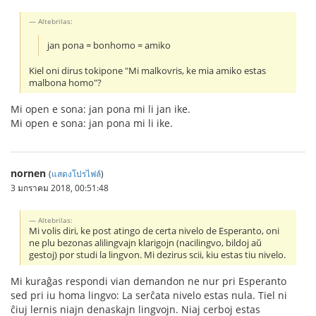
Altebrilas:
jan pona = bonhomo = amiko
Kiel oni dirus tokipone "Mi malkovris, ke mia amiko estas
malbona homo"?
Mi open e sona: jan pona mi li jan ike.
Mi open e sona: jan pona mi li ike.
nornen
(
แสดงโปรไฟล์
)
3 มกราคม 2018, 00:51:48
Altebrilas:
Mi volis diri, ke post atingo de certa nivelo de Esperanto, oni
ne plu bezonas alilingvajn klarigojn (nacilingvo, bildoj aŭ
gestoj) por studi la lingvon. Mi dezirus scii, kiu estas tiu nivelo.
Mi kuraĝas respondi vian demandon ne nur pri Esperanto
sed pri iu homa lingvo: La serĉata nivelo estas nula. Tiel ni
ĉiuj lernis niajn denaskajn lingvojn. Niaj cerboj estas