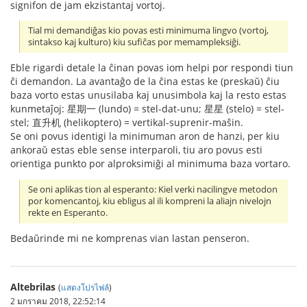
signifon de jam ekzistantaj vortoj.
Tial mi demandiĝas kio povas esti minimuma lingvo (vortoj,
sintakso kaj kulturo) kiu sufiĉas por memampleksiĝi.
Eble rigardi detale la ĉinan povas iom helpi por respondi tiun
ĉi demandon. La avantaĝo de la ĉina estas ke (preskaŭ) ĉiu
baza vorto estas unusilaba kaj unusimbola kaj la resto estas
kunmetaĵoj: 星期一 (lundo) = stel-dat-unu; 星星 (stelo) = stel-
stel; 直升机 (helikoptero) = vertikal-suprenir-maŝin.
Se oni povus identigi la minimuman aron de hanzi, per kiu
ankoraŭ estas eble sense interparoli, tiu aro povus esti
orientiga punkto por alproksimiĝi al minimuma baza vortaro.
Se oni aplikas tion al esperanto: Kiel verki nacilingve metodon
por komencantoj, kiu ebligus al ili kompreni la aliajn nivelojn
rekte en Esperanto.
Bedaŭrinde mi ne komprenas vian lastan penseron.
Altebrilas
(
แสดงโปรไฟล์
)
2 มกราคม 2018, 22:52:14