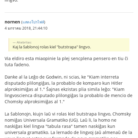
nornen
(
แสดงโปรไฟล์
)
4 มกราคม 2018, 21:44:10
Altebrilas:
Kaj la ŝablonoj rolas kiel "butstrapa" lingvo.
Via eldiro esta miaopinie la plej sencplena pensero en tiu ĉi
tuta fadeno.
Danke al la Leĝo de Godwin, ni scias, ke "Kiam interreta
disputado plilongiĝas, la probablo de komparo kun Hitler
alproksimiĝas al 1." Ŝajnas ekzistas plia simila leĝo: "Kiam
lingvoscienca disputado plilongiĝas la probablo de mencio de
Chomsky alproksimiĝas al 1."
La ŝablonojn, kiujn laŭ vi rolas kiel butstrapa lingvo, Chomsky
nomiĝas Universala Gramatiko (UG). Laŭ li, la homo ne
naskiĝas kiel lingva "tabula rasa" tamen naskiĝas kun
universala gramatiko. La lernado de lingvoj (aŭ almenaŭ de la