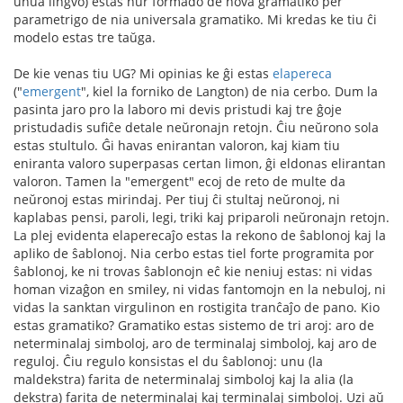
unua lingvo) estas nur formado de nova gramatiko per
parametrigo de nia universala gramatiko. Mi kredas ke tiu ĉi
modelo estas tre taŭga.
De kie venas tiu UG? Mi opinias ke ĝi estas
elapereca
("
emergent
", kiel la forniko de Langton) de nia cerbo. Dum la
pasinta jaro pro la laboro mi devis pristudi kaj tre ĝoje
pristudadis sufiĉe detale neŭronajn retojn. Ĉiu neŭrono sola
estas stultulo. Ĝi havas enirantan valoron, kaj kiam tiu
eniranta valoro superpasas certan limon, ĝi eldonas elirantan
valoron. Tamen la "emergent" ecoj de reto de multe da
neŭronoj estas mirindaj. Per tiuj ĉi stultaj neŭronoj, ni
kaplabas pensi, paroli, legi, triki kaj priparoli neŭronajn retojn.
La plej evidenta elaperecaĵo estas la rekono de ŝablonoj kaj la
apliko de ŝablonoj. Nia cerbo estas tiel forte programita por
ŝablonoj, ke ni trovas ŝablonojn eĉ kie neniuj estas: ni vidas
homan vizaĝon en smiley, ni vidas fantomojn en la nebuloj, ni
vidas la sanktan virgulinon en rostigita tranĉaĵo de pano. Kio
estas gramatiko? Gramatiko estas sistemo de tri aroj: aro de
neterminalaj simboloj, aro de terminalaj simboloj, kaj aro de
reguloj. Ĉiu regulo konsistas el du ŝablonoj: unu (la
maldekstra) farita de neterminalaj simboloj kaj la alia (la
dekstra) farita de neterminalaj kaj terminalaj simboloj. Uzi aŭ