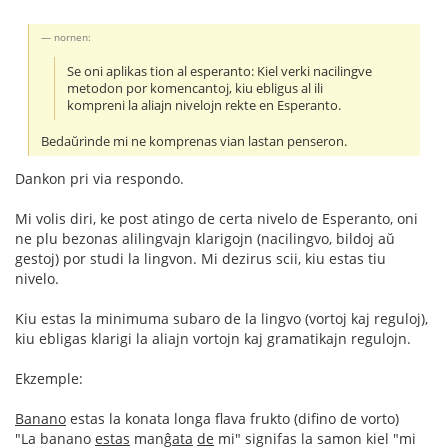
nornen:
Se oni aplikas tion al esperanto: Kiel verki nacilingve
metodon por komencantoj, kiu ebligus al ili
kompreni la aliajn nivelojn rekte en Esperanto.
Bedaŭrinde mi ne komprenas vian lastan penseron.
Dankon pri via respondo.
Mi volis diri, ke post atingo de certa nivelo de Esperanto, oni
ne plu bezonas alilingvajn klarigojn (nacilingvo, bildoj aŭ
gestoj) por studi la lingvon. Mi dezirus scii, kiu estas tiu
nivelo.
Kiu estas la minimuma subaro de la lingvo (vortoj kaj reguloj),
kiu ebligas klarigi la aliajn vortojn kaj gramatikajn regulojn.
Ekzemple:
Banano
estas la konata longa flava frukto (difino de vorto)
"La banano
estas
manĝ
ata
de
mi" signifas la samon kiel "mi