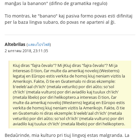
manĝas la bananon" (difino de gramatika regulo)
Tio montras, ke "banano" kaj pasiva formo povas esti difinitaj
per la baza lingva subaro, do povas ne aparteni al ĝi.
Altebrilas
(
แสดงโปรไฟล์
)
2 มกราคม 2018, 23:11:35
Kiuj diras "fajra ĉevalo"? Mi jKiuj diras "fajra ĉevalo"? Mi ja
interesas ĉi tion, ĉar multe da amerikaj noveloj (Westerns)
legataj en Eŭropo estis verkita de homoj kiuj neniam vizitis la
Amerikojn. Fakte, ĉi tie en Gvatemalo ni diras ekzemple:
b'eeleb'aal ch'iich' (metala veturilo) por diri aŭto; so'sol
ch'iich' (metala vulturo) por diri aviadilo kaj tuulux ch'iich'
(metala libelo) por diri helikoptero.a interesas ĉi tion, ĉar
multe da amerikaj noveloj (Westerns) legataj en Eŭropo estis
verkita de homoj kiuj neniam vizitis la Amerikojn. Fakte, ĉi tie
en Gvatemalo ni diras ekzemple: b'eeleb'aal ch'iich' (metala
veturilo) por diri aŭto; so'sol ch'iich' (metala vulturo) por diri
aviadilo kaj tuulux ch'iich' (metala libelo) por diri helikoptero.
Bedaŭrinde, mia kulturo pri tiuj lingvoj estas malgranda. La