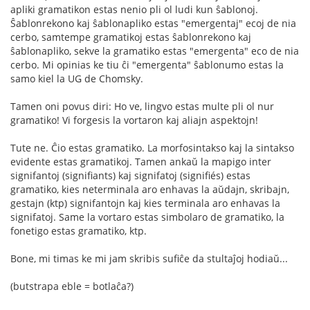
apliki gramatikon estas nenio pli ol ludi kun ŝablonoj.
Ŝablonrekono kaj ŝablonapliko estas "emergentaj" ecoj de nia
cerbo, samtempe gramatikoj estas ŝablonrekono kaj
ŝablonapliko, sekve la gramatiko estas "emergenta" eco de nia
cerbo. Mi opinias ke tiu ĉi "emergenta" ŝablonumo estas la
samo kiel la UG de Chomsky.
Tamen oni povus diri: Ho ve, lingvo estas multe pli ol nur
gramatiko! Vi forgesis la vortaron kaj aliajn aspektojn!
Tute ne. Ĉio estas gramatiko. La morfosintakso kaj la sintakso
evidente estas gramatikoj. Tamen ankaŭ la mapigo inter
signifantoj (signifiants) kaj signifatoj (signifiés) estas
gramatiko, kies neterminala aro enhavas la aŭdajn, skribajn,
gestajn (ktp) signifantojn kaj kies terminala aro enhavas la
signifatoj. Same la vortaro estas simbolaro de gramatiko, la
fonetigo estas gramatiko, ktp.
Bone, mi timas ke mi jam skribis sufiĉe da stultaĵoj hodiaŭ...
(butstrapa eble = botlaĉa?)