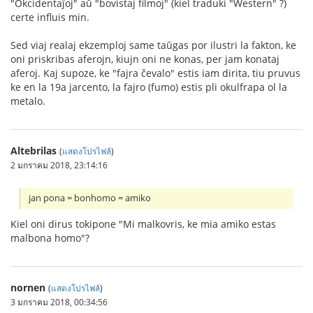
"Okcidentaĵoj" aŭ "bovistaj filmoj" (kiel traduki "Western" ?)
certe influis min.
Sed viaj realaj ekzemploj same taŭgas por ilustri la fakton, ke
oni priskribas aferojn, kiujn oni ne konas, per jam konataj
aferoj. Kaj supoze, ke "fajra ĉevalo" estis iam dirita, tiu pruvus
ke en la 19a jarcento, la fajro (fumo) estis pli okulfrapa ol la
metalo.
Altebrilas
(
แสดงโปรไฟล์
)
2 มกราคม 2018, 23:14:16
jan pona = bonhomo = amiko
Kiel oni dirus tokipone "Mi malkovris, ke mia amiko estas
malbona homo"?
nornen
(
แสดงโปรไฟล์
)
3 มกราคม 2018, 00:34:56