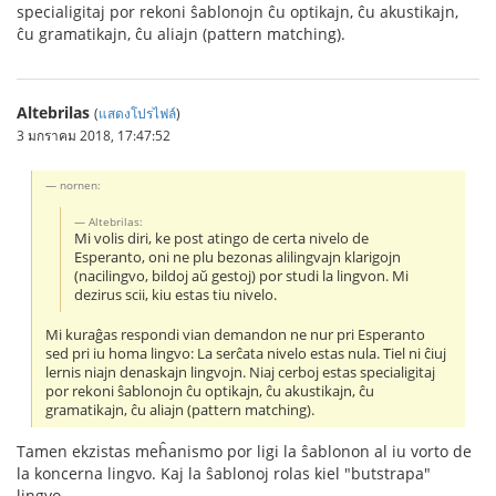
specialigitaj por rekoni ŝablonojn ĉu optikajn, ĉu akustikajn,
ĉu gramatikajn, ĉu aliajn (pattern matching).
Altebrilas
(
แสดงโปรไฟล์
)
3 มกราคม 2018, 17:47:52
nornen:
Altebrilas:
Mi volis diri, ke post atingo de certa nivelo de
Esperanto, oni ne plu bezonas alilingvajn klarigojn
(nacilingvo, bildoj aŭ gestoj) por studi la lingvon. Mi
dezirus scii, kiu estas tiu nivelo.
Mi kuraĝas respondi vian demandon ne nur pri Esperanto
sed pri iu homa lingvo: La serĉata nivelo estas nula. Tiel ni ĉiuj
lernis niajn denaskajn lingvojn. Niaj cerboj estas specialigitaj
por rekoni ŝablonojn ĉu optikajn, ĉu akustikajn, ĉu
gramatikajn, ĉu aliajn (pattern matching).
Tamen ekzistas meĥanismo por ligi la ŝablonon al iu vorto de
la koncerna lingvo. Kaj la ŝablonoj rolas kiel "butstrapa"
lingvo.