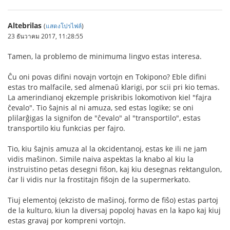
Altebrilas
(
แสดงโปรไฟล์
)
23 ธันวาคม 2017, 11:28:55
Tamen, la problemo de minimuma lingvo estas interesa.
Ĉu oni povas difini novajn vortojn en Tokipono? Eble difini
estas tro malfacile, sed almenaŭ klarigi, por scii pri kio temas.
La amerindianoj ekzemple priskribis lokomotivon kiel "fajra
ĉevalo". Tio ŝajnis al ni amuza, sed estas logike; se oni
plilarĝigas la signifon de "ĉevalo" al "transportilo", estas
transportilo kiu funkcias per fajro.
Tio, kiu ŝajnis amuza al la okcidentanoj, estas ke ili ne jam
vidis maŝinon. Simile naiva aspektas la knabo al kiu la
instruistino petas desegni fiŝon, kaj kiu desegnas rektangulon,
ĉar li vidis nur la frostitajn fiŝojn de la supermerkato.
Tiuj elementoj (ekzisto de maŝinoj, formo de fiŝo) estas partoj
de la kulturo, kiun la diversaj popoloj havas en la kapo kaj kiuj
estas gravaj por kompreni vortojn.