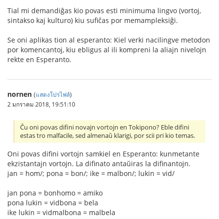
Tial mi demandiĝas kio povas esti minimuma lingvo (vortoj,
sintakso kaj kulturo) kiu sufiĉas por memampleksiĝi.
Se oni aplikas tion al esperanto: Kiel verki nacilingve metodon
por komencantoj, kiu ebligus al ili kompreni la aliajn nivelojn
rekte en Esperanto.
nornen
(
แสดงโปรไฟล์
)
2 มกราคม 2018, 19:51:10
Ĉu oni povas difini novajn vortojn en Tokipono? Eble difini
estas tro malfacile, sed almenaŭ klarigi, por scii pri kio temas.
Oni povas difini vortojn samkiel en Esperanto: kunmetante
ekzistantajn vortojn. La difinato antaŭiras la difinantojn.
jan = hom/; pona = bon/; ike = malbon/; lukin = vid/
jan pona = bonhomo = amiko
pona lukin = vidbona = bela
ike lukin = vidmalbona = malbela