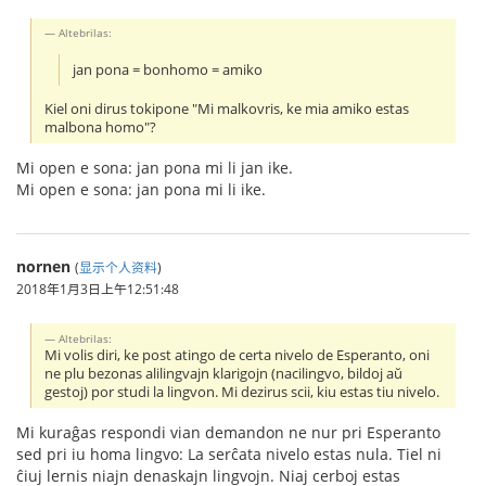
Altebrilas:
jan pona = bonhomo = amiko
Kiel oni dirus tokipone "Mi malkovris, ke mia amiko estas
malbona homo"?
Mi open e sona: jan pona mi li jan ike.
Mi open e sona: jan pona mi li ike.
nornen
(
显示个人资料
)
2018年1月3日上午12:51:48
Altebrilas:
Mi volis diri, ke post atingo de certa nivelo de Esperanto, oni
ne plu bezonas alilingvajn klarigojn (nacilingvo, bildoj aŭ
gestoj) por studi la lingvon. Mi dezirus scii, kiu estas tiu nivelo.
Mi kuraĝas respondi vian demandon ne nur pri Esperanto
sed pri iu homa lingvo: La serĉata nivelo estas nula. Tiel ni
ĉiuj lernis niajn denaskajn lingvojn. Niaj cerboj estas