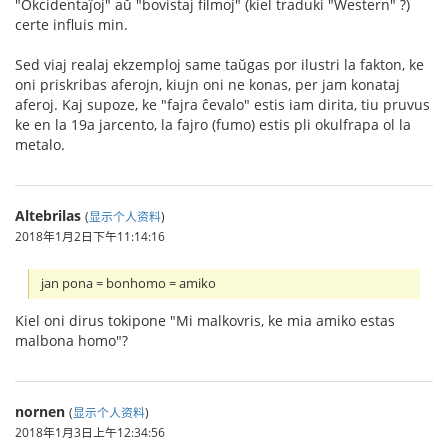
"Okcidentaĵoj" aŭ "bovistaj filmoj" (kiel traduki "Western" ?)
certe influis min.
Sed viaj realaj ekzemploj same taŭgas por ilustri la fakton, ke
oni priskribas aferojn, kiujn oni ne konas, per jam konataj
aferoj. Kaj supoze, ke "fajra ĉevalo" estis iam dirita, tiu pruvus
ke en la 19a jarcento, la fajro (fumo) estis pli okulfrapa ol la
metalo.
Altebrilas
(
显示个人资料
)
2018年1月2日下午11:14:16
jan pona = bonhomo = amiko
Kiel oni dirus tokipone "Mi malkovris, ke mia amiko estas
malbona homo"?
nornen
(
显示个人资料
)
2018年1月3日上午12:34:56