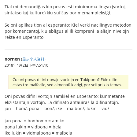
Tial mi demandiĝas kio povas esti minimuma lingvo (vortoj,
sintakso kaj kulturo) kiu sufiĉas por memampleksiĝi.
Se oni aplikas tion al esperanto: Kiel verki nacilingve metodon
por komencantoj, kiu ebligus al ili kompreni la aliajn nivelojn
rekte en Esperanto.
nornen
(
显示个人资料
)
2018年1月2日下午7:51:10
Ĉu oni povas difini novajn vortojn en Tokipono? Eble difini
estas tro malfacile, sed almenaŭ klarigi, por scii pri kio temas.
Oni povas difini vortojn samkiel en Esperanto: kunmetante
ekzistantajn vortojn. La difinato antaŭiras la difinantojn.
jan = hom/; pona = bon/; ike = malbon/; lukin = vid/
jan pona = bonhomo = amiko
pona lukin = vidbona = bela
ike lukin = vidmalbona = malbela