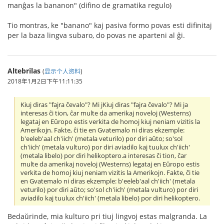
manĝas la bananon" (difino de gramatika regulo)
Tio montras, ke "banano" kaj pasiva formo povas esti difinitaj
per la baza lingva subaro, do povas ne aparteni al ĝi.
Altebrilas
(
显示个人资料
)
2018年1月2日下午11:11:35
Kiuj diras "fajra ĉevalo"? Mi jKiuj diras "fajra ĉevalo"? Mi ja
interesas ĉi tion, ĉar multe da amerikaj noveloj (Westerns)
legataj en Eŭropo estis verkita de homoj kiuj neniam vizitis la
Amerikojn. Fakte, ĉi tie en Gvatemalo ni diras ekzemple:
b'eeleb'aal ch'iich' (metala veturilo) por diri aŭto; so'sol
ch'iich' (metala vulturo) por diri aviadilo kaj tuulux ch'iich'
(metala libelo) por diri helikoptero.a interesas ĉi tion, ĉar
multe da amerikaj noveloj (Westerns) legataj en Eŭropo estis
verkita de homoj kiuj neniam vizitis la Amerikojn. Fakte, ĉi tie
en Gvatemalo ni diras ekzemple: b'eeleb'aal ch'iich' (metala
veturilo) por diri aŭto; so'sol ch'iich' (metala vulturo) por diri
aviadilo kaj tuulux ch'iich' (metala libelo) por diri helikoptero.
Bedaŭrinde, mia kulturo pri tiuj lingvoj estas malgranda. La