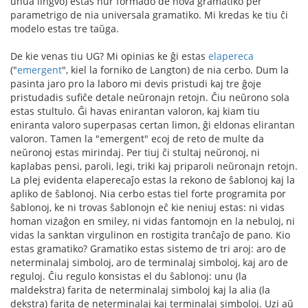
unua lingvo) estas nur formado de nova gramatiko per
parametrigo de nia universala gramatiko. Mi kredas ke tiu ĉi
modelo estas tre taŭga.
De kie venas tiu UG? Mi opinias ke ĝi estas
elapereca
("
emergent
", kiel la forniko de Langton) de nia cerbo. Dum la
pasinta jaro pro la laboro mi devis pristudi kaj tre ĝoje
pristudadis sufiĉe detale neŭronajn retojn. Ĉiu neŭrono sola
estas stultulo. Ĝi havas enirantan valoron, kaj kiam tiu
eniranta valoro superpasas certan limon, ĝi eldonas elirantan
valoron. Tamen la "emergent" ecoj de reto de multe da
neŭronoj estas mirindaj. Per tiuj ĉi stultaj neŭronoj, ni
kaplabas pensi, paroli, legi, triki kaj priparoli neŭronajn retojn.
La plej evidenta elaperecaĵo estas la rekono de ŝablonoj kaj la
apliko de ŝablonoj. Nia cerbo estas tiel forte programita por
ŝablonoj, ke ni trovas ŝablonojn eĉ kie neniuj estas: ni vidas
homan vizaĝon en smiley, ni vidas fantomojn en la nebuloj, ni
vidas la sanktan virgulinon en rostigita tranĉaĵo de pano. Kio
estas gramatiko? Gramatiko estas sistemo de tri aroj: aro de
neterminalaj simboloj, aro de terminalaj simboloj, kaj aro de
reguloj. Ĉiu regulo konsistas el du ŝablonoj: unu (la
maldekstra) farita de neterminalaj simboloj kaj la alia (la
dekstra) farita de neterminalaj kaj terminalaj simboloj. Uzi aŭ