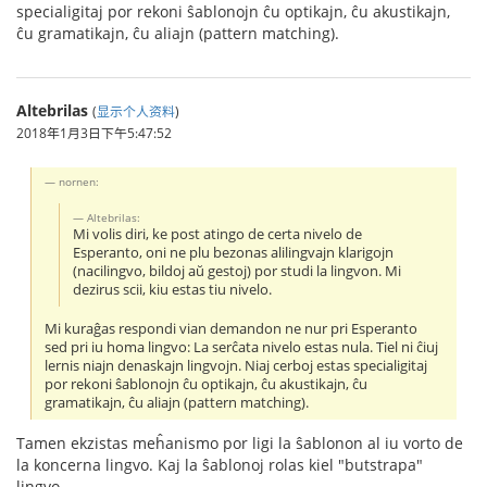
specialigitaj por rekoni ŝablonojn ĉu optikajn, ĉu akustikajn,
ĉu gramatikajn, ĉu aliajn (pattern matching).
Altebrilas
(
显示个人资料
)
2018年1月3日下午5:47:52
nornen:
Altebrilas:
Mi volis diri, ke post atingo de certa nivelo de
Esperanto, oni ne plu bezonas alilingvajn klarigojn
(nacilingvo, bildoj aŭ gestoj) por studi la lingvon. Mi
dezirus scii, kiu estas tiu nivelo.
Mi kuraĝas respondi vian demandon ne nur pri Esperanto
sed pri iu homa lingvo: La serĉata nivelo estas nula. Tiel ni ĉiuj
lernis niajn denaskajn lingvojn. Niaj cerboj estas specialigitaj
por rekoni ŝablonojn ĉu optikajn, ĉu akustikajn, ĉu
gramatikajn, ĉu aliajn (pattern matching).
Tamen ekzistas meĥanismo por ligi la ŝablonon al iu vorto de
la koncerna lingvo. Kaj la ŝablonoj rolas kiel "butstrapa"
lingvo.