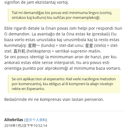
signifon de jam ekzistantaj vortoj.
Tial mi demandiĝas kio povas esti minimuma lingvo (vortoj,
sintakso kaj kulturo) kiu sufiĉas por memampleksiĝi.
Eble rigardi detale la ĉinan povas iom helpi por respondi tiun
ĉi demandon. La avantaĝo de la ĉina estas ke (preskaŭ) ĉiu
baza vorto estas unusilaba kaj unusimbola kaj la resto estas
kunmetaĵoj: 星期一 (lundo) = stel-dat-unu; 星星 (stelo) = stel-
stel; 直升机 (helikoptero) = vertikal-suprenir-maŝin.
Se oni povus identigi la minimuman aron de hanzi, per kiu
ankoraŭ estas eble sense interparoli, tiu aro povus esti
orientiga punkto por alproksimiĝi al minimuma baza vortaro.
Se oni aplikas tion al esperanto: Kiel verki nacilingve metodon
por komencantoj, kiu ebligus al ili kompreni la aliajn nivelojn
rekte en Esperanto.
Bedaŭrinde mi ne komprenas vian lastan penseron.
Altebrilas
(
显示个人资料
)
2018年1月2日下午10:52:14