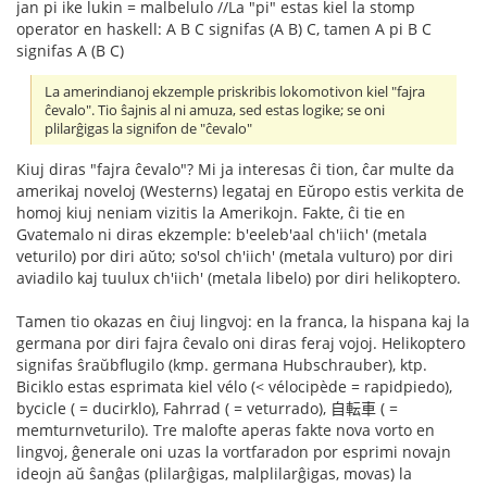
jan pi ike lukin = malbelulo //La "pi" estas kiel la stomp
operator en haskell: A B C signifas (A B) C, tamen A pi B C
signifas A (B C)
La amerindianoj ekzemple priskribis lokomotivon kiel "fajra
ĉevalo". Tio ŝajnis al ni amuza, sed estas logike; se oni
plilarĝigas la signifon de "ĉevalo"
Kiuj diras "fajra ĉevalo"? Mi ja interesas ĉi tion, ĉar multe da
amerikaj noveloj (Westerns) legataj en Eŭropo estis verkita de
homoj kiuj neniam vizitis la Amerikojn. Fakte, ĉi tie en
Gvatemalo ni diras ekzemple: b'eeleb'aal ch'iich' (metala
veturilo) por diri aŭto; so'sol ch'iich' (metala vulturo) por diri
aviadilo kaj tuulux ch'iich' (metala libelo) por diri helikoptero.
Tamen tio okazas en ĉiuj lingvoj: en la franca, la hispana kaj la
germana por diri fajra ĉevalo oni diras feraj vojoj. Helikoptero
signifas ŝraŭbflugilo (kmp. germana Hubschrauber), ktp.
Biciklo estas esprimata kiel vélo (< vélocipède = rapidpiedo),
bycicle ( = ducirklo), Fahrrad ( = veturrado), 自転車 ( =
memturnveturilo). Tre malofte aperas fakte nova vorto en
lingvoj, ĝenerale oni uzas la vortfaradon por esprimi novajn
ideojn aŭ ŝanĝas (plilarĝigas, malplilarĝigas, movas) la