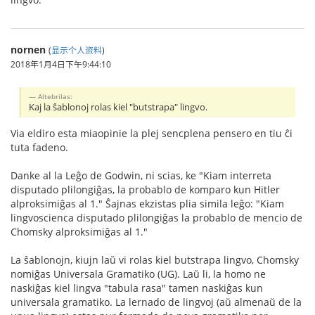
nornen
(
显示个人资料
)
2018年1月4日下午9:44:10
Altebrilas:
Kaj la ŝablonoj rolas kiel "butstrapa" lingvo.
Via eldiro esta miaopinie la plej sencplena pensero en tiu ĉi
tuta fadeno.
Danke al la Leĝo de Godwin, ni scias, ke "Kiam interreta
disputado plilongiĝas, la probablo de komparo kun Hitler
alproksimiĝas al 1." Ŝajnas ekzistas plia simila leĝo: "Kiam
lingvoscienca disputado plilongiĝas la probablo de mencio de
Chomsky alproksimiĝas al 1."
La ŝablonojn, kiujn laŭ vi rolas kiel butstrapa lingvo, Chomsky
nomiĝas Universala Gramatiko (UG). Laŭ li, la homo ne
naskiĝas kiel lingva "tabula rasa" tamen naskiĝas kun
universala gramatiko. La lernado de lingvoj (aŭ almenaŭ de la