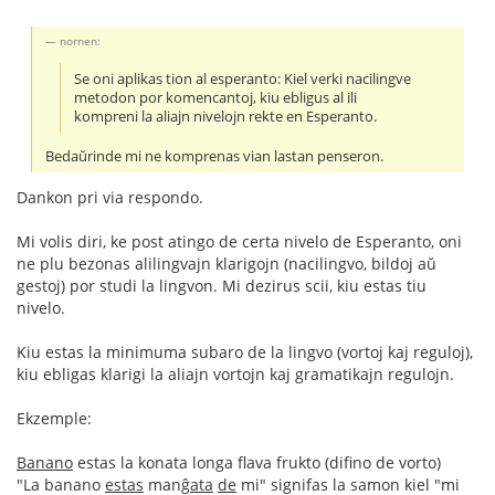
nornen:
Se oni aplikas tion al esperanto: Kiel verki nacilingve
metodon por komencantoj, kiu ebligus al ili
kompreni la aliajn nivelojn rekte en Esperanto.
Bedaŭrinde mi ne komprenas vian lastan penseron.
Dankon pri via respondo.
Mi volis diri, ke post atingo de certa nivelo de Esperanto, oni
ne plu bezonas alilingvajn klarigojn (nacilingvo, bildoj aŭ
gestoj) por studi la lingvon. Mi dezirus scii, kiu estas tiu
nivelo.
Kiu estas la minimuma subaro de la lingvo (vortoj kaj reguloj),
kiu ebligas klarigi la aliajn vortojn kaj gramatikajn regulojn.
Ekzemple:
Banano
estas la konata longa flava frukto (difino de vorto)
"La banano
estas
manĝ
ata
de
mi" signifas la samon kiel "mi