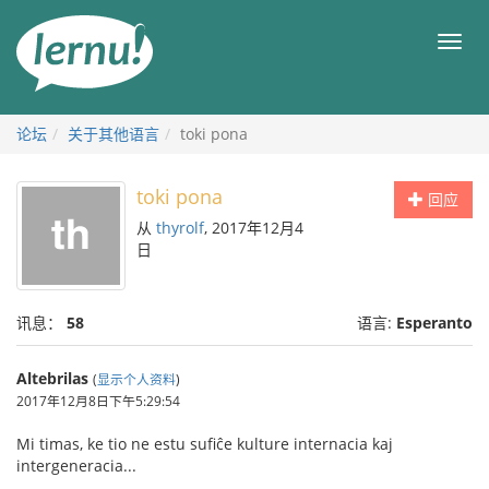
去
目
目
錄
录
頁
论坛
关于其他语言
toki pona
toki pona
回应
从
thyrolf
, 2017年12月4
日
讯息：
58
语言:
Esperanto
Altebrilas
(
显示个人资料
)
2017年12月8日下午5:29:54
Mi timas, ke tio ne estu sufiĉe kulture internacia kaj
intergeneracia...