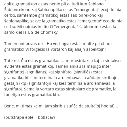
apliki gramatikon estas nenio pli ol ludi kun ŝablonoj.
Ŝablonrekono kaj ŝablonapliko estas "emergentaj" ecoj de nia
cerbo, samtempe gramatikoj estas ŝablonrekono kaj
ŝablonapliko, sekve la gramatiko estas "emergenta" eco de nia
cerbo. Mi opinias ke tiu ĉi "emergenta" ŝablonumo estas la
samo kiel la UG de Chomsky.
Tamen oni povus diri: Ho ve, lingvo estas multe pli ol nur
gramatiko! Vi forgesis la vortaron kaj aliajn aspektojn!
Tute ne. Ĉio estas gramatiko. La morfosintakso kaj la sintakso
evidente estas gramatikoj. Tamen ankaŭ la mapigo inter
signifantoj (signifiants) kaj signifatoj (signifiés) estas
gramatiko, kies neterminala aro enhavas la aŭdajn, skribajn,
gestajn (ktp) signifantojn kaj kies terminala aro enhavas la
signifatoj. Same la vortaro estas simbolaro de gramatiko, la
fonetigo estas gramatiko, ktp.
Bone, mi timas ke mi jam skribis sufiĉe da stultaĵoj hodiaŭ...
(butstrapa eble = botlaĉa?)