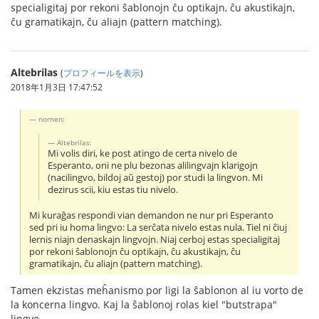
specialigitaj por rekoni ŝablonojn ĉu optikajn, ĉu akustikajn,
ĉu gramatikajn, ĉu aliajn (pattern matching).
Altebrilas
(
プロフィールを表示
)
2018年1月3日 17:47:52
nornen:
Altebrilas:
Mi volis diri, ke post atingo de certa nivelo de
Esperanto, oni ne plu bezonas alilingvajn klarigojn
(nacilingvo, bildoj aŭ gestoj) por studi la lingvon. Mi
dezirus scii, kiu estas tiu nivelo.
Mi kuraĝas respondi vian demandon ne nur pri Esperanto
sed pri iu homa lingvo: La serĉata nivelo estas nula. Tiel ni ĉiuj
lernis niajn denaskajn lingvojn. Niaj cerboj estas specialigitaj
por rekoni ŝablonojn ĉu optikajn, ĉu akustikajn, ĉu
gramatikajn, ĉu aliajn (pattern matching).
Tamen ekzistas meĥanismo por ligi la ŝablonon al iu vorto de
la koncerna lingvo. Kaj la ŝablonoj rolas kiel "butstrapa"
lingvo.