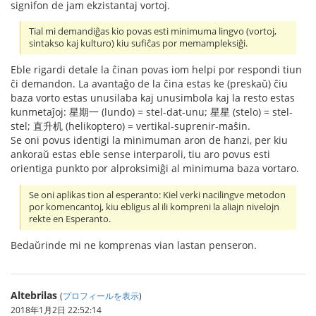
signifon de jam ekzistantaj vortoj.
Tial mi demandiĝas kio povas esti minimuma lingvo (vortoj,
sintakso kaj kulturo) kiu sufiĉas por memampleksiĝi.
Eble rigardi detale la ĉinan povas iom helpi por respondi tiun
ĉi demandon. La avantaĝo de la ĉina estas ke (preskaŭ) ĉiu
baza vorto estas unusilaba kaj unusimbola kaj la resto estas
kunmetaĵoj: 星期一 (lundo) = stel-dat-unu; 星星 (stelo) = stel-
stel; 直升机 (helikoptero) = vertikal-suprenir-maŝin.
Se oni povus identigi la minimuman aron de hanzi, per kiu
ankoraŭ estas eble sense interparoli, tiu aro povus esti
orientiga punkto por alproksimiĝi al minimuma baza vortaro.
Se oni aplikas tion al esperanto: Kiel verki nacilingve metodon
por komencantoj, kiu ebligus al ili kompreni la aliajn nivelojn
rekte en Esperanto.
Bedaŭrinde mi ne komprenas vian lastan penseron.
Altebrilas
(
プロフィールを表示
)
2018年1月2日 22:52:14