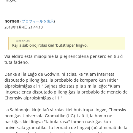
nornen
(
プロフィールを表示
)
2018年1月4日 21:44:10
Altebrilas:
Kaj la ŝablonoj rolas kiel "butstrapa" lingvo.
Via eldiro esta miaopinie la plej sencplena pensero en tiu ĉi
tuta fadeno.
Danke al la Leĝo de Godwin, ni scias, ke "Kiam interreta
disputado plilongiĝas, la probablo de komparo kun Hitler
alproksimiĝas al 1." Ŝajnas ekzistas plia simila leĝo: "Kiam
lingvoscienca disputado plilongiĝas la probablo de mencio de
Chomsky alproksimiĝas al 1."
La ŝablonojn, kiujn laŭ vi rolas kiel butstrapa lingvo, Chomsky
nomiĝas Universala Gramatiko (UG). Laŭ li, la homo ne
naskiĝas kiel lingva "tabula rasa" tamen naskiĝas kun
universala gramatiko. La lernado de lingvoj (aŭ almenaŭ de la