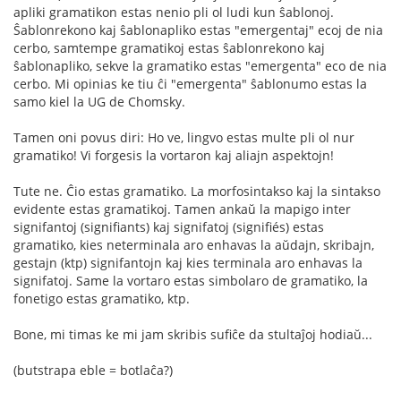
apliki gramatikon estas nenio pli ol ludi kun ŝablonoj.
Ŝablonrekono kaj ŝablonapliko estas "emergentaj" ecoj de nia
cerbo, samtempe gramatikoj estas ŝablonrekono kaj
ŝablonapliko, sekve la gramatiko estas "emergenta" eco de nia
cerbo. Mi opinias ke tiu ĉi "emergenta" ŝablonumo estas la
samo kiel la UG de Chomsky.
Tamen oni povus diri: Ho ve, lingvo estas multe pli ol nur
gramatiko! Vi forgesis la vortaron kaj aliajn aspektojn!
Tute ne. Ĉio estas gramatiko. La morfosintakso kaj la sintakso
evidente estas gramatikoj. Tamen ankaŭ la mapigo inter
signifantoj (signifiants) kaj signifatoj (signifiés) estas
gramatiko, kies neterminala aro enhavas la aŭdajn, skribajn,
gestajn (ktp) signifantojn kaj kies terminala aro enhavas la
signifatoj. Same la vortaro estas simbolaro de gramatiko, la
fonetigo estas gramatiko, ktp.
Bone, mi timas ke mi jam skribis sufiĉe da stultaĵoj hodiaŭ...
(butstrapa eble = botlaĉa?)