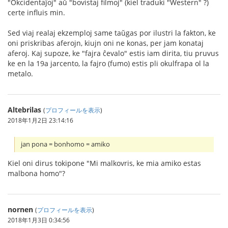
"Okcidentaĵoj" aŭ "bovistaj filmoj" (kiel traduki "Western" ?)
certe influis min.
Sed viaj realaj ekzemploj same taŭgas por ilustri la fakton, ke
oni priskribas aferojn, kiujn oni ne konas, per jam konataj
aferoj. Kaj supoze, ke "fajra ĉevalo" estis iam dirita, tiu pruvus
ke en la 19a jarcento, la fajro (fumo) estis pli okulfrapa ol la
metalo.
Altebrilas
(
プロフィールを表示
)
2018年1月2日 23:14:16
jan pona = bonhomo = amiko
Kiel oni dirus tokipone "Mi malkovris, ke mia amiko estas
malbona homo"?
nornen
(
プロフィールを表示
)
2018年1月3日 0:34:56