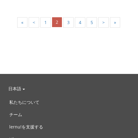
2
«
<
1
3
4
5
>
»
日本語
私たちについて
チーム
lernu!を支援する