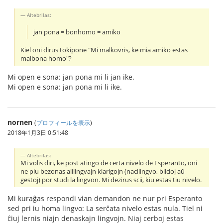
Altebrilas:
jan pona = bonhomo = amiko
Kiel oni dirus tokipone "Mi malkovris, ke mia amiko estas
malbona homo"?
Mi open e sona: jan pona mi li jan ike.
Mi open e sona: jan pona mi li ike.
nornen
(
プロフィールを表示
)
2018年1月3日 0:51:48
Altebrilas:
Mi volis diri, ke post atingo de certa nivelo de Esperanto, oni
ne plu bezonas alilingvajn klarigojn (nacilingvo, bildoj aŭ
gestoj) por studi la lingvon. Mi dezirus scii, kiu estas tiu nivelo.
Mi kuraĝas respondi vian demandon ne nur pri Esperanto
sed pri iu homa lingvo: La serĉata nivelo estas nula. Tiel ni
ĉiuj lernis niajn denaskajn lingvojn. Niaj cerboj estas