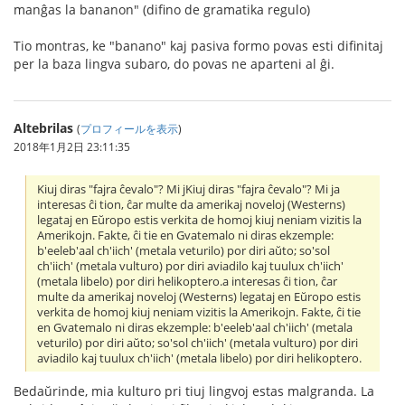
manĝas la bananon" (difino de gramatika regulo)
Tio montras, ke "banano" kaj pasiva formo povas esti difinitaj
per la baza lingva subaro, do povas ne aparteni al ĝi.
Altebrilas
(
プロフィールを表示
)
2018年1月2日 23:11:35
Kiuj diras "fajra ĉevalo"? Mi jKiuj diras "fajra ĉevalo"? Mi ja
interesas ĉi tion, ĉar multe da amerikaj noveloj (Westerns)
legataj en Eŭropo estis verkita de homoj kiuj neniam vizitis la
Amerikojn. Fakte, ĉi tie en Gvatemalo ni diras ekzemple:
b'eeleb'aal ch'iich' (metala veturilo) por diri aŭto; so'sol
ch'iich' (metala vulturo) por diri aviadilo kaj tuulux ch'iich'
(metala libelo) por diri helikoptero.a interesas ĉi tion, ĉar
multe da amerikaj noveloj (Westerns) legataj en Eŭropo estis
verkita de homoj kiuj neniam vizitis la Amerikojn. Fakte, ĉi tie
en Gvatemalo ni diras ekzemple: b'eeleb'aal ch'iich' (metala
veturilo) por diri aŭto; so'sol ch'iich' (metala vulturo) por diri
aviadilo kaj tuulux ch'iich' (metala libelo) por diri helikoptero.
Bedaŭrinde, mia kulturo pri tiuj lingvoj estas malgranda. La