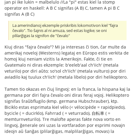
jan pi ike lukin = malbelulo //La "pi" estas kiel la stomp
operator en haskell: A B C signifas (A B) C, tamen A pi B C
signifas A (B C)
La amerindianoj ekzemple priskribis lokomotivon kiel "fajra
ĉevalo". Tio ŝajnis al ni amuza, sed estas logike; se oni
plilarĝigas la signifon de "ĉevalo"
Kiuj diras "fajra ĉevalo"? Mi ja interesas ĉi tion, ĉar multe da
amerikaj noveloj (Westerns) legataj en Eŭropo estis verkita de
homoj kiuj neniam vizitis la Amerikojn. Fakte, ĉi tie en
Gvatemalo ni diras ekzemple: b'eeleb'aal ch'iich' (metala
veturilo) por diri aŭto; so'sol ch'iich' (metala vulturo) por diri
aviadilo kaj tuulux ch'iich' (metala libelo) por diri helikoptero.
Tamen tio okazas en ĉiuj lingvoj: en la franca, la hispana kaj la
germana por diri fajra ĉevalo oni diras feraj vojoj. Helikoptero
signifas ŝraŭbflugilo (kmp. germana Hubschrauber), ktp.
Biciklo estas esprimata kiel vélo (< vélocipède = rapidpiedo),
bycicle ( = ducirklo), Fahrrad ( = veturrado), 自転車 ( =
memturnveturilo). Tre malofte aperas fakte nova vorto en
lingvoj, ĝenerale oni uzas la vortfaradon por esprimi novajn
ideojn aŭ ŝanĝas (plilarĝigas, malplilarĝigas, movas) la