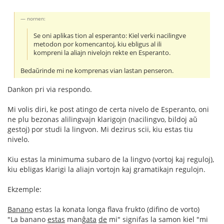
nornen:
Se oni aplikas tion al esperanto: Kiel verki nacilingve
metodon por komencantoj, kiu ebligus al ili
kompreni la aliajn nivelojn rekte en Esperanto.
Bedaŭrinde mi ne komprenas vian lastan penseron.
Dankon pri via respondo.
Mi volis diri, ke post atingo de certa nivelo de Esperanto, oni
ne plu bezonas alilingvajn klarigojn (nacilingvo, bildoj aŭ
gestoj) por studi la lingvon. Mi dezirus scii, kiu estas tiu
nivelo.
Kiu estas la minimuma subaro de la lingvo (vortoj kaj reguloj),
kiu ebligas klarigi la aliajn vortojn kaj gramatikajn regulojn.
Ekzemple:
Banano
estas la konata longa flava frukto (difino de vorto)
"La banano
estas
manĝ
ata
de
mi" signifas la samon kiel "mi