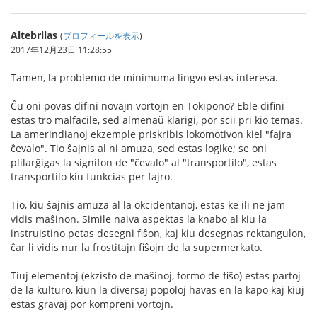
Altebrilas
(
プロフィールを表示
)
2017年12月23日 11:28:55
Tamen, la problemo de minimuma lingvo estas interesa.
Ĉu oni povas difini novajn vortojn en Tokipono? Eble difini
estas tro malfacile, sed almenaŭ klarigi, por scii pri kio temas.
La amerindianoj ekzemple priskribis lokomotivon kiel "fajra
ĉevalo". Tio ŝajnis al ni amuza, sed estas logike; se oni
plilarĝigas la signifon de "ĉevalo" al "transportilo", estas
transportilo kiu funkcias per fajro.
Tio, kiu ŝajnis amuza al la okcidentanoj, estas ke ili ne jam
vidis maŝinon. Simile naiva aspektas la knabo al kiu la
instruistino petas desegni fiŝon, kaj kiu desegnas rektangulon,
ĉar li vidis nur la frostitajn fiŝojn de la supermerkato.
Tiuj elementoj (ekzisto de maŝinoj, formo de fiŝo) estas partoj
de la kulturo, kiun la diversaj popoloj havas en la kapo kaj kiuj
estas gravaj por kompreni vortojn.