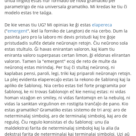
unua lingvo) estas nur formado de nova gramatiko per
parametrigo de nia universala gramatiko. Mi kredas ke tiu ĉi
modelo estas tre taŭga.
De kie venas tiu UG? Mi opinias ke ĝi estas
elapereca
("
emergent
", kiel la forniko de Langton) de nia cerbo. Dum la
pasinta jaro pro la laboro mi devis pristudi kaj tre ĝoje
pristudadis sufiĉe detale neŭronajn retojn. Ĉiu neŭrono sola
estas stultulo. Ĝi havas enirantan valoron, kaj kiam tiu
eniranta valoro superpasas certan limon, ĝi eldonas elirantan
valoron. Tamen la "emergent" ecoj de reto de multe da
neŭronoj estas mirindaj. Per tiuj ĉi stultaj neŭronoj, ni
kaplabas pensi, paroli, legi, triki kaj priparoli neŭronajn retojn.
La plej evidenta elaperecaĵo estas la rekono de ŝablonoj kaj la
apliko de ŝablonoj. Nia cerbo estas tiel forte programita por
ŝablonoj, ke ni trovas ŝablonojn eĉ kie neniuj estas: ni vidas
homan vizaĝon en smiley, ni vidas fantomojn en la nebuloj, ni
vidas la sanktan virgulinon en rostigita tranĉaĵo de pano. Kio
estas gramatiko? Gramatiko estas sistemo de tri aroj: aro de
neterminalaj simboloj, aro de terminalaj simboloj, kaj aro de
reguloj. Ĉiu regulo konsistas el du ŝablonoj: unu (la
maldekstra) farita de neterminalaj simboloj kaj la alia (la
dekstra) farita de neterminalaj kaj terminalaj simboloj. Uzi aŭ