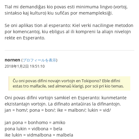
Tial mi demandiĝas kio povas esti minimuma lingvo (vortoj,
sintakso kaj kulturo) kiu sufiĉas por memampleksiĝi.
Se oni aplikas tion al esperanto: Kiel verki nacilingve metodon
por komencantoj, kiu ebligus al ili kompreni la aliajn nivelojn
rekte en Esperanto.
nornen
(
プロフィールを表示
)
2018年1月2日 19:51:10
Ĉu oni povas difini novajn vortojn en Tokipono? Eble difini
estas tro malfacile, sed almenaŭ klarigi, por scii pri kio temas.
Oni povas difini vortojn samkiel en Esperanto: kunmetante
ekzistantajn vortojn. La difinato antaŭiras la difinantojn.
jan = hom/; pona = bon/; ike = malbon/; lukin = vid/
jan pona = bonhomo = amiko
pona lukin = vidbona = bela
ike lukin = vidmalbona = malbela