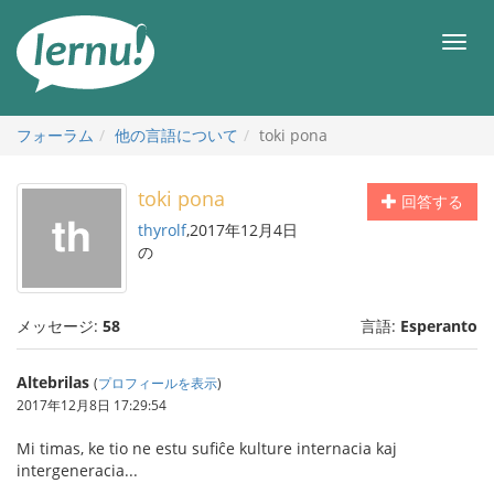
目
次
メ
へ
ニ
ュ
ー
フォーラム
他の言語について
toki pona
toki pona
回答する
thyrolf
,2017年12月4日
の
メッセージ:
58
言語:
Esperanto
Altebrilas
(
プロフィールを表示
)
2017年12月8日 17:29:54
Mi timas, ke tio ne estu sufiĉe kulture internacia kaj
intergeneracia...