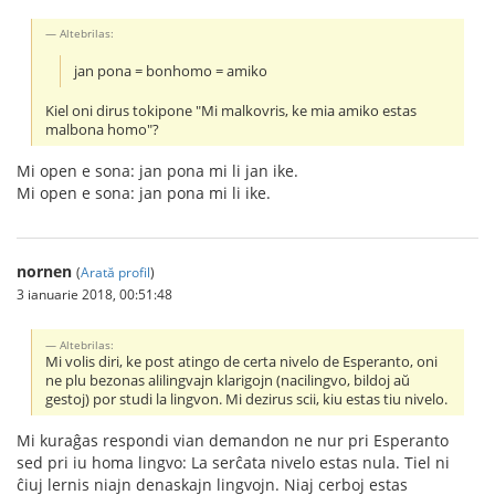
Altebrilas:
jan pona = bonhomo = amiko
Kiel oni dirus tokipone "Mi malkovris, ke mia amiko estas
malbona homo"?
Mi open e sona: jan pona mi li jan ike.
Mi open e sona: jan pona mi li ike.
nornen
(
Arată profil
)
3 ianuarie 2018, 00:51:48
Altebrilas:
Mi volis diri, ke post atingo de certa nivelo de Esperanto, oni
ne plu bezonas alilingvajn klarigojn (nacilingvo, bildoj aŭ
gestoj) por studi la lingvon. Mi dezirus scii, kiu estas tiu nivelo.
Mi kuraĝas respondi vian demandon ne nur pri Esperanto
sed pri iu homa lingvo: La serĉata nivelo estas nula. Tiel ni
ĉiuj lernis niajn denaskajn lingvojn. Niaj cerboj estas