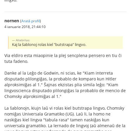
nornen
(
Arată profil
)
4 ianuarie 2018, 21:44:10
Altebrilas:
Kaj la ŝablonoj rolas kiel "butstrapa" lingvo.
Via eldiro esta miaopinie la plej sencplena pensero en tiu ĉi
tuta fadeno.
Danke al la Leĝo de Godwin, ni scias, ke "Kiam interreta
disputado plilongiĝas, la probablo de komparo kun Hitler
alproksimiĝas al 1." Ŝajnas ekzistas plia simila leĝo: "Kiam
lingvoscienca disputado plilongiĝas la probablo de mencio de
Chomsky alproksimiĝas al 1."
La ŝablonojn, kiujn laŭ vi rolas kiel butstrapa lingvo, Chomsky
nomiĝas Universala Gramatiko (UG). Laŭ li, la homo ne
naskiĝas kiel lingva "tabula rasa" tamen naskiĝas kun
universala gramatiko. La lernado de lingvoj (aŭ almenaŭ de la