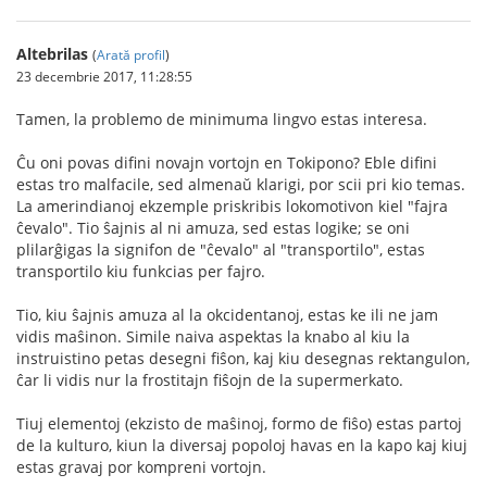
Altebrilas
(
Arată profil
)
23 decembrie 2017, 11:28:55
Tamen, la problemo de minimuma lingvo estas interesa.
Ĉu oni povas difini novajn vortojn en Tokipono? Eble difini
estas tro malfacile, sed almenaŭ klarigi, por scii pri kio temas.
La amerindianoj ekzemple priskribis lokomotivon kiel "fajra
ĉevalo". Tio ŝajnis al ni amuza, sed estas logike; se oni
plilarĝigas la signifon de "ĉevalo" al "transportilo", estas
transportilo kiu funkcias per fajro.
Tio, kiu ŝajnis amuza al la okcidentanoj, estas ke ili ne jam
vidis maŝinon. Simile naiva aspektas la knabo al kiu la
instruistino petas desegni fiŝon, kaj kiu desegnas rektangulon,
ĉar li vidis nur la frostitajn fiŝojn de la supermerkato.
Tiuj elementoj (ekzisto de maŝinoj, formo de fiŝo) estas partoj
de la kulturo, kiun la diversaj popoloj havas en la kapo kaj kiuj
estas gravaj por kompreni vortojn.