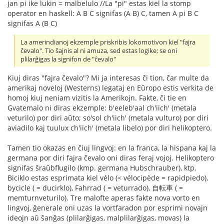
jan pi ike lukin = malbelulo //La "pi" estas kiel la stomp
operator en haskell: A B C signifas (A B) C, tamen A pi B C
signifas A (B C)
La amerindianoj ekzemple priskribis lokomotivon kiel "fajra
ĉevalo". Tio ŝajnis al ni amuza, sed estas logike; se oni
plilarĝigas la signifon de "ĉevalo"
Kiuj diras "fajra ĉevalo"? Mi ja interesas ĉi tion, ĉar multe da
amerikaj noveloj (Westerns) legataj en Eŭropo estis verkita de
homoj kiuj neniam vizitis la Amerikojn. Fakte, ĉi tie en
Gvatemalo ni diras ekzemple: b'eeleb'aal ch'iich' (metala
veturilo) por diri aŭto; so'sol ch'iich' (metala vulturo) por diri
aviadilo kaj tuulux ch'iich' (metala libelo) por diri helikoptero.
Tamen tio okazas en ĉiuj lingvoj: en la franca, la hispana kaj la
germana por diri fajra ĉevalo oni diras feraj vojoj. Helikoptero
signifas ŝraŭbflugilo (kmp. germana Hubschrauber), ktp.
Biciklo estas esprimata kiel vélo (< vélocipède = rapidpiedo),
bycicle ( = ducirklo), Fahrrad ( = veturrado), 自転車 ( =
memturnveturilo). Tre malofte aperas fakte nova vorto en
lingvoj, ĝenerale oni uzas la vortfaradon por esprimi novajn
ideojn aŭ ŝanĝas (plilarĝigas, malplilarĝigas, movas) la