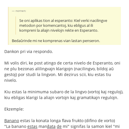
nornen:
Se oni aplikas tion al esperanto: Kiel verki nacilingve
metodon por komencantoj, kiu ebligus al ili
kompreni la aliajn nivelojn rekte en Esperanto.
Bedaŭrinde mi ne komprenas vian lastan penseron.
Dankon pri via respondo.
Mi volis diri, ke post atingo de certa nivelo de Esperanto, oni
ne plu bezonas alilingvajn klarigojn (nacilingvo, bildoj aŭ
gestoj) por studi la lingvon. Mi dezirus scii, kiu estas tiu
nivelo.
Kiu estas la minimuma subaro de la lingvo (vortoj kaj reguloj),
kiu ebligas klarigi la aliajn vortojn kaj gramatikajn regulojn.
Ekzemple:
Banano
estas la konata longa flava frukto (difino de vorto)
"La banano
estas
manĝ
ata
de
mi" signifas la samon kiel "mi