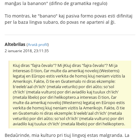
manĝas la bananon" (difino de gramatika regulo)
Tio montras, ke "banano" kaj pasiva formo povas esti difinitaj
per la baza lingva subaro, do povas ne aparteni al ĝi.
Altebrilas
(
Arată profil
)
2 ianuarie 2018, 23:11:35
Kiuj diras "fajra ĉevalo"? Mi jKiuj diras "fajra ĉevalo"? Mi ja
interesas ĉi tion, ĉar multe da amerikaj noveloj (Westerns)
legataj en Eŭropo estis verkita de homoj kiuj neniam vizitis la
Amerikojn. Fakte, ĉi tie en Gvatemalo ni diras ekzemple:
b'eeleb'aal ch'iich' (metala veturilo) por diri aŭto; so'sol
ch'iich' (metala vulturo) por diri aviadilo kaj tuulux ch'iich'
(metala libelo) por diri helikoptero.a interesas ĉi tion, ĉar
multe da amerikaj noveloj (Westerns) legataj en Eŭropo estis
verkita de homoj kiuj neniam vizitis la Amerikojn. Fakte, ĉi tie
en Gvatemalo ni diras ekzemple: b'eeleb'aal ch'iich' (metala
veturilo) por diri aŭto; so'sol ch'iich' (metala vulturo) por diri
aviadilo kaj tuulux ch'iich' (metala libelo) por diri helikoptero.
Bedaŭrinde, mia kulturo pri tiuj lingvoj estas malgranda. La