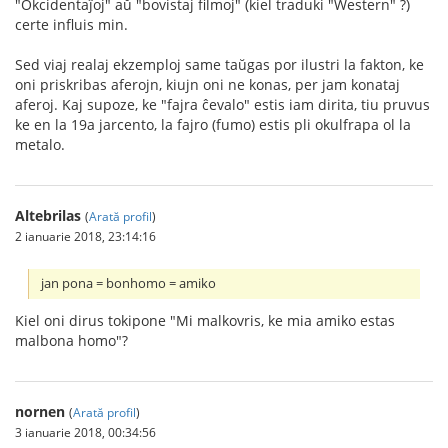
"Okcidentaĵoj" aŭ "bovistaj filmoj" (kiel traduki "Western" ?)
certe influis min.
Sed viaj realaj ekzemploj same taŭgas por ilustri la fakton, ke
oni priskribas aferojn, kiujn oni ne konas, per jam konataj
aferoj. Kaj supoze, ke "fajra ĉevalo" estis iam dirita, tiu pruvus
ke en la 19a jarcento, la fajro (fumo) estis pli okulfrapa ol la
metalo.
Altebrilas
(
Arată profil
)
2 ianuarie 2018, 23:14:16
jan pona = bonhomo = amiko
Kiel oni dirus tokipone "Mi malkovris, ke mia amiko estas
malbona homo"?
nornen
(
Arată profil
)
3 ianuarie 2018, 00:34:56