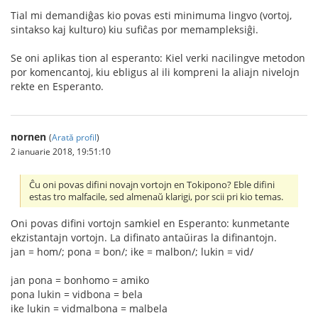
Tial mi demandiĝas kio povas esti minimuma lingvo (vortoj,
sintakso kaj kulturo) kiu sufiĉas por memampleksiĝi.
Se oni aplikas tion al esperanto: Kiel verki nacilingve metodon
por komencantoj, kiu ebligus al ili kompreni la aliajn nivelojn
rekte en Esperanto.
nornen
(
Arată profil
)
2 ianuarie 2018, 19:51:10
Ĉu oni povas difini novajn vortojn en Tokipono? Eble difini
estas tro malfacile, sed almenaŭ klarigi, por scii pri kio temas.
Oni povas difini vortojn samkiel en Esperanto: kunmetante
ekzistantajn vortojn. La difinato antaŭiras la difinantojn.
jan = hom/; pona = bon/; ike = malbon/; lukin = vid/
jan pona = bonhomo = amiko
pona lukin = vidbona = bela
ike lukin = vidmalbona = malbela