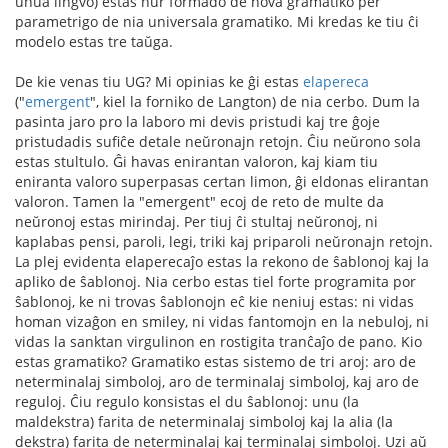
unua lingvo) estas nur formado de nova gramatiko per
parametrigo de nia universala gramatiko. Mi kredas ke tiu ĉi
modelo estas tre taŭga.
De kie venas tiu UG? Mi opinias ke ĝi estas
elapereca
("
emergent
", kiel la forniko de Langton) de nia cerbo. Dum la
pasinta jaro pro la laboro mi devis pristudi kaj tre ĝoje
pristudadis sufiĉe detale neŭronajn retojn. Ĉiu neŭrono sola
estas stultulo. Ĝi havas enirantan valoron, kaj kiam tiu
eniranta valoro superpasas certan limon, ĝi eldonas elirantan
valoron. Tamen la "emergent" ecoj de reto de multe da
neŭronoj estas mirindaj. Per tiuj ĉi stultaj neŭronoj, ni
kaplabas pensi, paroli, legi, triki kaj priparoli neŭronajn retojn.
La plej evidenta elaperecaĵo estas la rekono de ŝablonoj kaj la
apliko de ŝablonoj. Nia cerbo estas tiel forte programita por
ŝablonoj, ke ni trovas ŝablonojn eĉ kie neniuj estas: ni vidas
homan vizaĝon en smiley, ni vidas fantomojn en la nebuloj, ni
vidas la sanktan virgulinon en rostigita tranĉaĵo de pano. Kio
estas gramatiko? Gramatiko estas sistemo de tri aroj: aro de
neterminalaj simboloj, aro de terminalaj simboloj, kaj aro de
reguloj. Ĉiu regulo konsistas el du ŝablonoj: unu (la
maldekstra) farita de neterminalaj simboloj kaj la alia (la
dekstra) farita de neterminalaj kaj terminalaj simboloj. Uzi aŭ