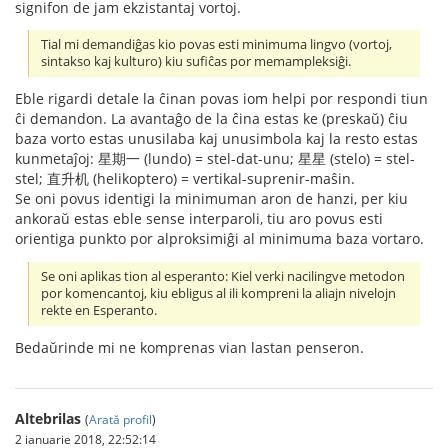
signifon de jam ekzistantaj vortoj.
Tial mi demandiĝas kio povas esti minimuma lingvo (vortoj,
sintakso kaj kulturo) kiu sufiĉas por memampleksiĝi.
Eble rigardi detale la ĉinan povas iom helpi por respondi tiun
ĉi demandon. La avantaĝo de la ĉina estas ke (preskaŭ) ĉiu
baza vorto estas unusilaba kaj unusimbola kaj la resto estas
kunmetaĵoj: 星期一 (lundo) = stel-dat-unu; 星星 (stelo) = stel-
stel; 直升机 (helikoptero) = vertikal-suprenir-maŝin.
Se oni povus identigi la minimuman aron de hanzi, per kiu
ankoraŭ estas eble sense interparoli, tiu aro povus esti
orientiga punkto por alproksimiĝi al minimuma baza vortaro.
Se oni aplikas tion al esperanto: Kiel verki nacilingve metodon
por komencantoj, kiu ebligus al ili kompreni la aliajn nivelojn
rekte en Esperanto.
Bedaŭrinde mi ne komprenas vian lastan penseron.
Altebrilas
(
Arată profil
)
2 ianuarie 2018, 22:52:14