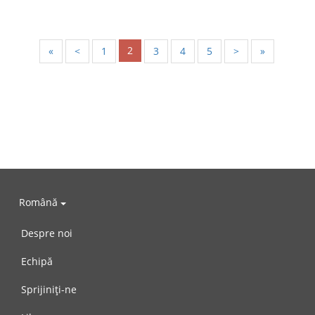
2
«
<
1
3
4
5
>
»
Română
Despre noi
Echipă
Sprijiniți-ne