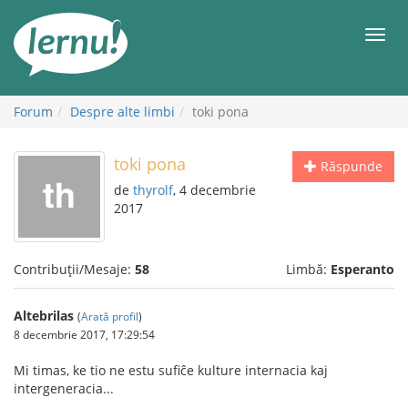
Mergi
la
Meni
conținut
Forum
Despre alte limbi
toki pona
toki pona
Răspunde
de
thyrolf
, 4 decembrie
2017
Contribuții/Mesaje:
58
Limbă:
Esperanto
Altebrilas
(
Arată profil
)
8 decembrie 2017, 17:29:54
Mi timas, ke tio ne estu sufiĉe kulture internacia kaj
intergeneracia...