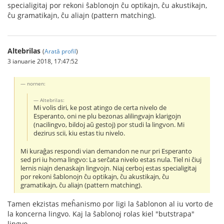
specialigitaj por rekoni ŝablonojn ĉu optikajn, ĉu akustikajn,
ĉu gramatikajn, ĉu aliajn (pattern matching).
Altebrilas
(
Arată profil
)
3 ianuarie 2018, 17:47:52
nornen:
Altebrilas:
Mi volis diri, ke post atingo de certa nivelo de
Esperanto, oni ne plu bezonas alilingvajn klarigojn
(nacilingvo, bildoj aŭ gestoj) por studi la lingvon. Mi
dezirus scii, kiu estas tiu nivelo.
Mi kuraĝas respondi vian demandon ne nur pri Esperanto
sed pri iu homa lingvo: La serĉata nivelo estas nula. Tiel ni ĉiuj
lernis niajn denaskajn lingvojn. Niaj cerboj estas specialigitaj
por rekoni ŝablonojn ĉu optikajn, ĉu akustikajn, ĉu
gramatikajn, ĉu aliajn (pattern matching).
Tamen ekzistas meĥanismo por ligi la ŝablonon al iu vorto de
la koncerna lingvo. Kaj la ŝablonoj rolas kiel "butstrapa"
lingvo.