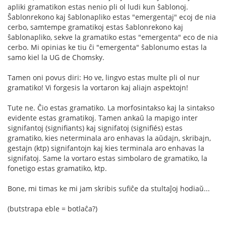
apliki gramatikon estas nenio pli ol ludi kun ŝablonoj.
Ŝablonrekono kaj ŝablonapliko estas "emergentaj" ecoj de nia
cerbo, samtempe gramatikoj estas ŝablonrekono kaj
ŝablonapliko, sekve la gramatiko estas "emergenta" eco de nia
cerbo. Mi opinias ke tiu ĉi "emergenta" ŝablonumo estas la
samo kiel la UG de Chomsky.
Tamen oni povus diri: Ho ve, lingvo estas multe pli ol nur
gramatiko! Vi forgesis la vortaron kaj aliajn aspektojn!
Tute ne. Ĉio estas gramatiko. La morfosintakso kaj la sintakso
evidente estas gramatikoj. Tamen ankaŭ la mapigo inter
signifantoj (signifiants) kaj signifatoj (signifiés) estas
gramatiko, kies neterminala aro enhavas la aŭdajn, skribajn,
gestajn (ktp) signifantojn kaj kies terminala aro enhavas la
signifatoj. Same la vortaro estas simbolaro de gramatiko, la
fonetigo estas gramatiko, ktp.
Bone, mi timas ke mi jam skribis sufiĉe da stultaĵoj hodiaŭ...
(butstrapa eble = botlaĉa?)