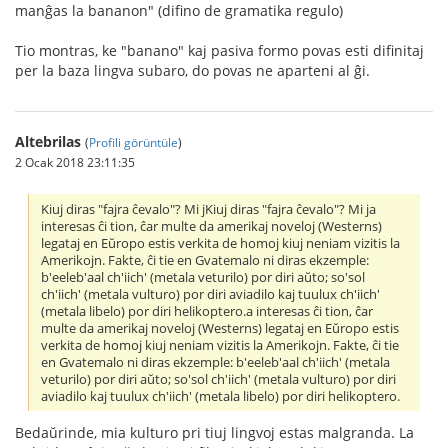
manĝas la bananon" (difino de gramatika regulo)
Tio montras, ke "banano" kaj pasiva formo povas esti difinitaj
per la baza lingva subaro, do povas ne aparteni al ĝi.
Altebrilas
(
Profili görüntüle
)
2 Ocak 2018 23:11:35
Kiuj diras "fajra ĉevalo"? Mi jKiuj diras "fajra ĉevalo"? Mi ja
interesas ĉi tion, ĉar multe da amerikaj noveloj (Westerns)
legataj en Eŭropo estis verkita de homoj kiuj neniam vizitis la
Amerikojn. Fakte, ĉi tie en Gvatemalo ni diras ekzemple:
b'eeleb'aal ch'iich' (metala veturilo) por diri aŭto; so'sol
ch'iich' (metala vulturo) por diri aviadilo kaj tuulux ch'iich'
(metala libelo) por diri helikoptero.a interesas ĉi tion, ĉar
multe da amerikaj noveloj (Westerns) legataj en Eŭropo estis
verkita de homoj kiuj neniam vizitis la Amerikojn. Fakte, ĉi tie
en Gvatemalo ni diras ekzemple: b'eeleb'aal ch'iich' (metala
veturilo) por diri aŭto; so'sol ch'iich' (metala vulturo) por diri
aviadilo kaj tuulux ch'iich' (metala libelo) por diri helikoptero.
Bedaŭrinde, mia kulturo pri tiuj lingvoj estas malgranda. La