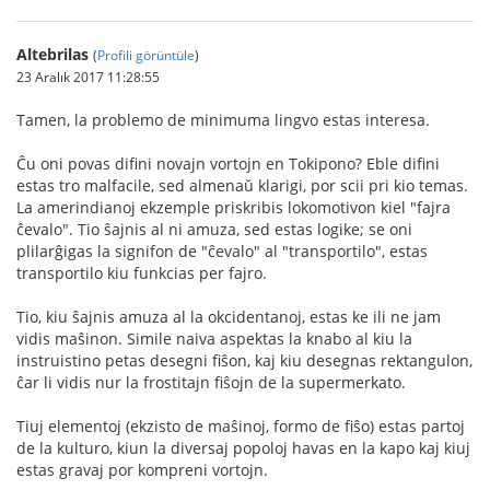
Altebrilas
(
Profili görüntüle
)
23 Aralık 2017 11:28:55
Tamen, la problemo de minimuma lingvo estas interesa.
Ĉu oni povas difini novajn vortojn en Tokipono? Eble difini
estas tro malfacile, sed almenaŭ klarigi, por scii pri kio temas.
La amerindianoj ekzemple priskribis lokomotivon kiel "fajra
ĉevalo". Tio ŝajnis al ni amuza, sed estas logike; se oni
plilarĝigas la signifon de "ĉevalo" al "transportilo", estas
transportilo kiu funkcias per fajro.
Tio, kiu ŝajnis amuza al la okcidentanoj, estas ke ili ne jam
vidis maŝinon. Simile naiva aspektas la knabo al kiu la
instruistino petas desegni fiŝon, kaj kiu desegnas rektangulon,
ĉar li vidis nur la frostitajn fiŝojn de la supermerkato.
Tiuj elementoj (ekzisto de maŝinoj, formo de fiŝo) estas partoj
de la kulturo, kiun la diversaj popoloj havas en la kapo kaj kiuj
estas gravaj por kompreni vortojn.