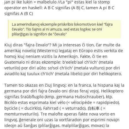
jan pi ike lukin = malbelulo //La "pi" estas kiel la stomp
operator en haskell: A B C signifas (A B) C, tamen A pi B C
signifas A (B C)
La amerindianoj ekzemple priskribis lokomotivon kiel "fajra
ĉevalo". Tio ŝajnis al ni amuza, sed estas logike; se oni
plilarĝigas la signifon de "ĉevalo"
Kiuj diras "fajra ĉevalo"? Mi ja interesas ĉi tion, ĉar multe da
amerikaj noveloj (Westerns) legataj en Eŭropo estis verkita de
homoj kiuj neniam vizitis la Amerikojn. Fakte, ĉi tie en
Gvatemalo ni diras ekzemple: b'eeleb'aal ch'iich' (metala
veturilo) por diri aŭto; so'sol ch'iich' (metala vulturo) por diri
aviadilo kaj tuulux ch'iich' (metala libelo) por diri helikoptero.
Tamen tio okazas en ĉiuj lingvoj: en la franca, la hispana kaj la
germana por diri fajra ĉevalo oni diras feraj vojoj. Helikoptero
signifas ŝraŭbflugilo (kmp. germana Hubschrauber), ktp.
Biciklo estas esprimata kiel vélo (< vélocipède = rapidpiedo),
bycicle ( = ducirklo), Fahrrad ( = veturrado), 自転車 ( =
memturnveturilo). Tre malofte aperas fakte nova vorto en
lingvoj, ĝenerale oni uzas la vortfaradon por esprimi novajn
ideojn aŭ ŝanĝas (plilarĝigas, malplilarĝigas, movas) la