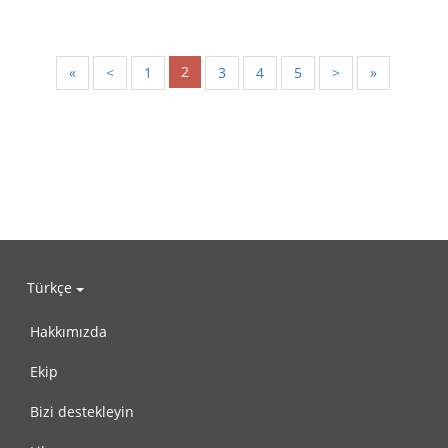
2
«
<
1
3
4
5
>
»
Türkçe
Hakkımızda
Ekip
Bizi destekleyin