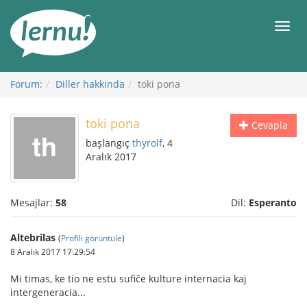
İçerik
Görüntüleme
Men
Forum:
Diller hakkında
toki pona
toki pona
Cevapla
başlangıç
thyrolf
, 4
Aralık 2017
Mesajlar:
58
Dil:
Esperanto
Altebrilas
(
Profili görüntüle
)
8 Aralık 2017 17:29:54
Mi timas, ke tio ne estu sufiĉe kulture internacia kaj
intergeneracia...