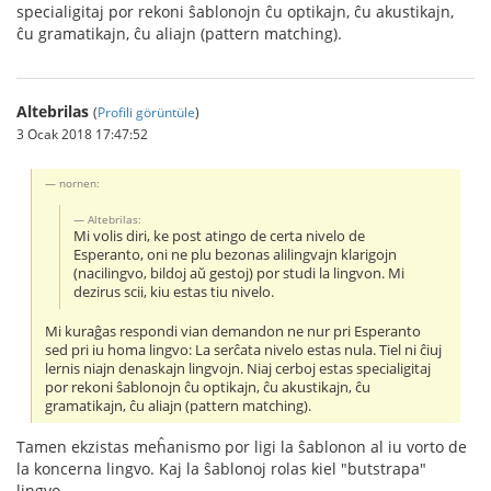
specialigitaj por rekoni ŝablonojn ĉu optikajn, ĉu akustikajn,
ĉu gramatikajn, ĉu aliajn (pattern matching).
Altebrilas
(
Profili görüntüle
)
3 Ocak 2018 17:47:52
nornen:
Altebrilas:
Mi volis diri, ke post atingo de certa nivelo de
Esperanto, oni ne plu bezonas alilingvajn klarigojn
(nacilingvo, bildoj aŭ gestoj) por studi la lingvon. Mi
dezirus scii, kiu estas tiu nivelo.
Mi kuraĝas respondi vian demandon ne nur pri Esperanto
sed pri iu homa lingvo: La serĉata nivelo estas nula. Tiel ni ĉiuj
lernis niajn denaskajn lingvojn. Niaj cerboj estas specialigitaj
por rekoni ŝablonojn ĉu optikajn, ĉu akustikajn, ĉu
gramatikajn, ĉu aliajn (pattern matching).
Tamen ekzistas meĥanismo por ligi la ŝablonon al iu vorto de
la koncerna lingvo. Kaj la ŝablonoj rolas kiel "butstrapa"
lingvo.