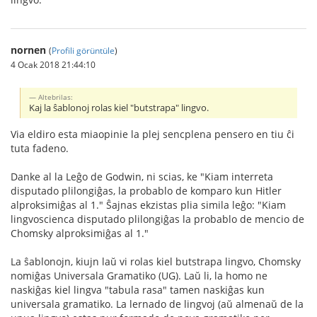
nornen
(
Profili görüntüle
)
4 Ocak 2018 21:44:10
Altebrilas:
Kaj la ŝablonoj rolas kiel "butstrapa" lingvo.
Via eldiro esta miaopinie la plej sencplena pensero en tiu ĉi
tuta fadeno.
Danke al la Leĝo de Godwin, ni scias, ke "Kiam interreta
disputado plilongiĝas, la probablo de komparo kun Hitler
alproksimiĝas al 1." Ŝajnas ekzistas plia simila leĝo: "Kiam
lingvoscienca disputado plilongiĝas la probablo de mencio de
Chomsky alproksimiĝas al 1."
La ŝablonojn, kiujn laŭ vi rolas kiel butstrapa lingvo, Chomsky
nomiĝas Universala Gramatiko (UG). Laŭ li, la homo ne
naskiĝas kiel lingva "tabula rasa" tamen naskiĝas kun
universala gramatiko. La lernado de lingvoj (aŭ almenaŭ de la