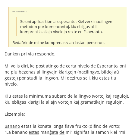
nornen:
Se oni aplikas tion al esperanto: Kiel verki nacilingve
metodon por komencantoj, kiu ebligus al ili
kompreni la aliajn nivelojn rekte en Esperanto.
Bedaŭrinde mi ne komprenas vian lastan penseron.
Dankon pri via respondo.
Mi volis diri, ke post atingo de certa nivelo de Esperanto, oni
ne plu bezonas alilingvajn klarigojn (nacilingvo, bildoj aŭ
gestoj) por studi la lingvon. Mi dezirus scii, kiu estas tiu
nivelo.
Kiu estas la minimuma subaro de la lingvo (vortoj kaj reguloj),
kiu ebligas klarigi la aliajn vortojn kaj gramatikajn regulojn.
Ekzemple:
Banano
estas la konata longa flava frukto (difino de vorto)
"La banano
estas
manĝ
ata
de
mi" signifas la samon kiel "mi