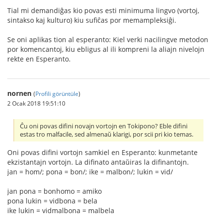
Tial mi demandiĝas kio povas esti minimuma lingvo (vortoj,
sintakso kaj kulturo) kiu sufiĉas por memampleksiĝi.
Se oni aplikas tion al esperanto: Kiel verki nacilingve metodon
por komencantoj, kiu ebligus al ili kompreni la aliajn nivelojn
rekte en Esperanto.
nornen
(
Profili görüntüle
)
2 Ocak 2018 19:51:10
Ĉu oni povas difini novajn vortojn en Tokipono? Eble difini
estas tro malfacile, sed almenaŭ klarigi, por scii pri kio temas.
Oni povas difini vortojn samkiel en Esperanto: kunmetante
ekzistantajn vortojn. La difinato antaŭiras la difinantojn.
jan = hom/; pona = bon/; ike = malbon/; lukin = vid/
jan pona = bonhomo = amiko
pona lukin = vidbona = bela
ike lukin = vidmalbona = malbela