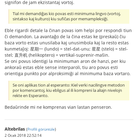
signifon de jam ekzistantaj vortoj.
Tial mi demandiĝas kio povas esti minimuma lingvo (vortoj,
sintakso kaj kulturo) kiu sufiĉas por memampleksiĝi.
Eble rigardi detale la ĉinan povas iom helpi por respondi tiun
ĉi demandon. La avantaĝo de la ĉina estas ke (preskaŭ) ĉiu
baza vorto estas unusilaba kaj unusimbola kaj la resto estas
kunmetaĵoj: 星期一 (lundo) = stel-dat-unu; 星星 (stelo) = stel-
stel; 直升机 (helikoptero) = vertikal-suprenir-maŝin.
Se oni povus identigi la minimuman aron de hanzi, per kiu
ankoraŭ estas eble sense interparoli, tiu aro povus esti
orientiga punkto por alproksimiĝi al minimuma baza vortaro.
Se oni aplikas tion al esperanto: Kiel verki nacilingve metodon
por komencantoj, kiu ebligus al ili kompreni la aliajn nivelojn
rekte en Esperanto.
Bedaŭrinde mi ne komprenas vian lastan penseron.
Altebrilas
(
Profili görüntüle
)
2 Ocak 2018 22:52:14