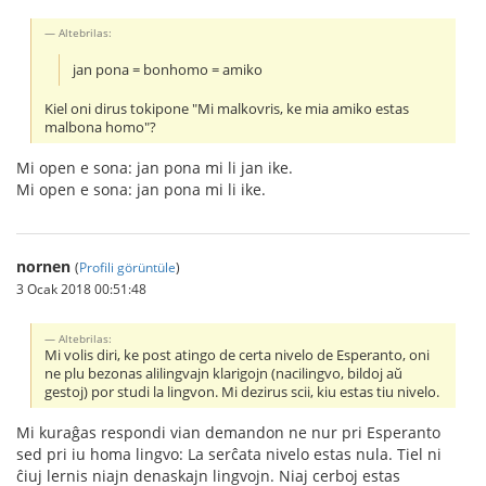
Altebrilas:
jan pona = bonhomo = amiko
Kiel oni dirus tokipone "Mi malkovris, ke mia amiko estas
malbona homo"?
Mi open e sona: jan pona mi li jan ike.
Mi open e sona: jan pona mi li ike.
nornen
(
Profili görüntüle
)
3 Ocak 2018 00:51:48
Altebrilas:
Mi volis diri, ke post atingo de certa nivelo de Esperanto, oni
ne plu bezonas alilingvajn klarigojn (nacilingvo, bildoj aŭ
gestoj) por studi la lingvon. Mi dezirus scii, kiu estas tiu nivelo.
Mi kuraĝas respondi vian demandon ne nur pri Esperanto
sed pri iu homa lingvo: La serĉata nivelo estas nula. Tiel ni
ĉiuj lernis niajn denaskajn lingvojn. Niaj cerboj estas