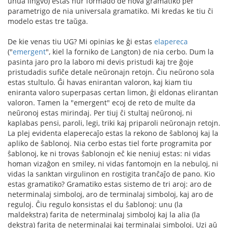
unua lingvo) estas nur formado de nova gramatiko per
parametrigo de nia universala gramatiko. Mi kredas ke tiu ĉi
modelo estas tre taŭga.
De kie venas tiu UG? Mi opinias ke ĝi estas
elapereca
("
emergent
", kiel la forniko de Langton) de nia cerbo. Dum la
pasinta jaro pro la laboro mi devis pristudi kaj tre ĝoje
pristudadis sufiĉe detale neŭronajn retojn. Ĉiu neŭrono sola
estas stultulo. Ĝi havas enirantan valoron, kaj kiam tiu
eniranta valoro superpasas certan limon, ĝi eldonas elirantan
valoron. Tamen la "emergent" ecoj de reto de multe da
neŭronoj estas mirindaj. Per tiuj ĉi stultaj neŭronoj, ni
kaplabas pensi, paroli, legi, triki kaj priparoli neŭronajn retojn.
La plej evidenta elaperecaĵo estas la rekono de ŝablonoj kaj la
apliko de ŝablonoj. Nia cerbo estas tiel forte programita por
ŝablonoj, ke ni trovas ŝablonojn eĉ kie neniuj estas: ni vidas
homan vizaĝon en smiley, ni vidas fantomojn en la nebuloj, ni
vidas la sanktan virgulinon en rostigita tranĉaĵo de pano. Kio
estas gramatiko? Gramatiko estas sistemo de tri aroj: aro de
neterminalaj simboloj, aro de terminalaj simboloj, kaj aro de
reguloj. Ĉiu regulo konsistas el du ŝablonoj: unu (la
maldekstra) farita de neterminalaj simboloj kaj la alia (la
dekstra) farita de neterminalaj kaj terminalaj simboloj. Uzi aŭ