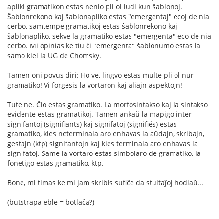
apliki gramatikon estas nenio pli ol ludi kun ŝablonoj.
Ŝablonrekono kaj ŝablonapliko estas "emergentaj" ecoj de nia
cerbo, samtempe gramatikoj estas ŝablonrekono kaj
ŝablonapliko, sekve la gramatiko estas "emergenta" eco de nia
cerbo. Mi opinias ke tiu ĉi "emergenta" ŝablonumo estas la
samo kiel la UG de Chomsky.
Tamen oni povus diri: Ho ve, lingvo estas multe pli ol nur
gramatiko! Vi forgesis la vortaron kaj aliajn aspektojn!
Tute ne. Ĉio estas gramatiko. La morfosintakso kaj la sintakso
evidente estas gramatikoj. Tamen ankaŭ la mapigo inter
signifantoj (signifiants) kaj signifatoj (signifiés) estas
gramatiko, kies neterminala aro enhavas la aŭdajn, skribajn,
gestajn (ktp) signifantojn kaj kies terminala aro enhavas la
signifatoj. Same la vortaro estas simbolaro de gramatiko, la
fonetigo estas gramatiko, ktp.
Bone, mi timas ke mi jam skribis sufiĉe da stultaĵoj hodiaŭ...
(butstrapa eble = botlaĉa?)