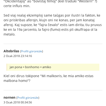
"Okcidentaĵoj" aŭ "bovistaj filmoj" (kiel traduki "Western" ?)
certe influis min.
Sed viaj realaj ekzemploj same taŭgas por ilustri la fakton, ke
oni priskribas aferojn, kiujn oni ne konas, per jam konataj
aferoj. Kaj supoze, ke "fajra ĉevalo" estis iam dirita, tiu pruvus
ke en la 19a jarcento, la fajro (fumo) estis pli okulfrapa ol la
metalo.
Altebrilas
(
Profili görüntüle
)
2 Ocak 2018 23:14:16
jan pona = bonhomo = amiko
Kiel oni dirus tokipone "Mi malkovris, ke mia amiko estas
malbona homo"?
nornen
(
Profili görüntüle
)
3 Ocak 2018 00:34:56