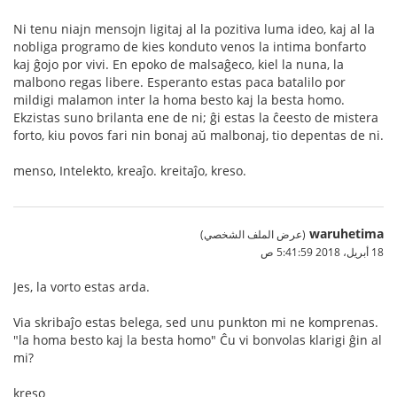
Ni tenu niajn mensojn ligitaj al la pozitiva luma ideo, kaj al la
nobliga programo de kies konduto venos la intima bonfarto
kaj ĝojo por vivi. En epoko de malsaĝeco, kiel la nuna, la
malbono regas libere. Esperanto estas paca batalilo por
mildigi malamon inter la homa besto kaj la besta homo.
Ekzistas suno brilanta ene de ni; ĝi estas la ĉeesto de mistera
forto, kiu povos fari nin bonaj aŭ malbonaj, tio depentas de ni.
menso, Intelekto, kreaĵo. kreitaĵo, kreso.
waruhetima
(عرض الملف الشخصي)
18 أبريل، 2018 5:41:59 ص
Jes, la vorto estas arda.
Via skribaĵo estas belega, sed unu punkton mi ne komprenas.
"la homa besto kaj la besta homo" Ĉu vi bonvolas klarigi ĝin al
mi?
kreso