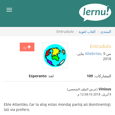
لى
لمحتويات
قائمة
طعام
المنتدى
العاب لغوية
Entrudulo
Entrudulo
رد
من
Altebrilas
, 9 يناير،
2018
المشاركات:
109
لغة:
Esperanto
Vinisus
(عرض الملف الشخصي)
9 أبريل، 2018 12:58:16 م
Eble Atlantiko, ĉar la aliaj estas mondaj partoj aŭ (kontinentoj)
laŭ via prefero.