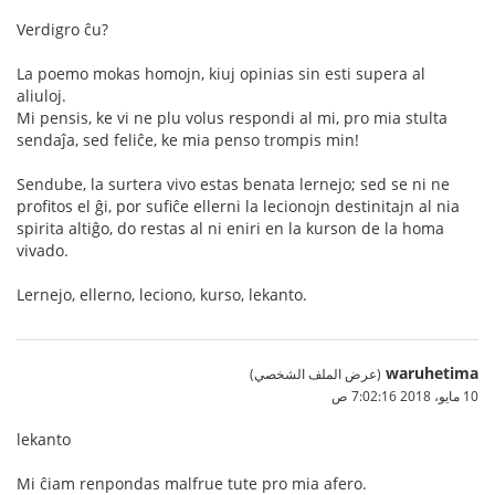
Verdigro ĉu?
La poemo mokas homojn, kiuj opinias sin esti supera al
aliuloj.
Mi pensis, ke vi ne plu volus respondi al mi, pro mia stulta
sendaĵa, sed feliĉe, ke mia penso trompis min!
Sendube, la surtera vivo estas benata lernejo; sed se ni ne
profitos el ĝi, por sufiĉe ellerni la lecionojn destinitajn al nia
spirita altiĝo, do restas al ni eniri en la kurson de la homa
vivado.
Lernejo, ellerno, leciono, kurso, lekanto.
waruhetima
(عرض الملف الشخصي)
10 مايو، 2018 7:02:16 ص
lekanto
Mi ĉiam renpondas malfrue tute pro mia afero.