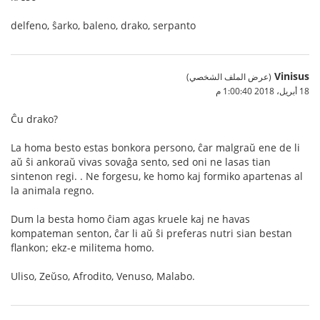
delfeno, ŝarko, baleno, drako, serpanto
Vinisus
(عرض الملف الشخصي)
18 أبريل، 2018 1:00:40 م
Ĉu drako?
La homa besto estas bonkora persono, ĉar malgraŭ ene de li
aŭ ŝi ankoraŭ vivas sovaĝa sento, sed oni ne lasas tian
sintenon regi. . Ne forgesu, ke homo kaj formiko apartenas al
la animala regno.
Dum la besta homo ĉiam agas kruele kaj ne havas
kompateman senton, ĉar li aŭ ŝi preferas nutri sian bestan
flankon; ekz-e militema homo.
Uliso, Zeŭso, Afrodito, Venuso, Malabo.