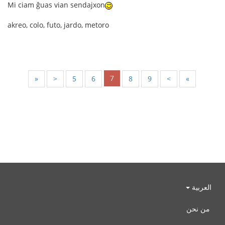
Mi ciam ĝuas vian sendajxon
akreo, colo, futo, jardo, metoro
7
«
<
5
6
8
9
>
»
العربية
من نحن