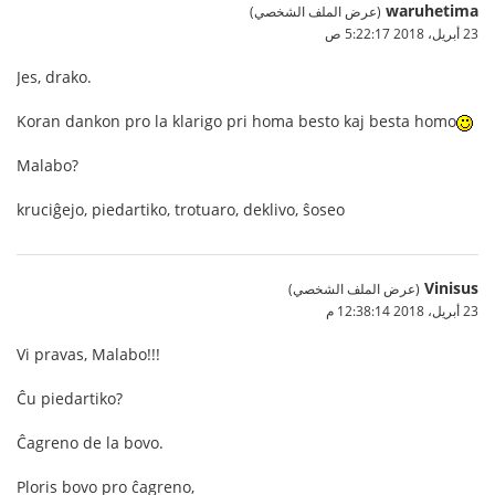
waruhetima
(عرض الملف الشخصي)
23 أبريل، 2018 5:22:17 ص
Jes, drako.
Koran dankon pro la klarigo pri homa besto kaj besta homo
Malabo?
kruciĝejo, piedartiko, trotuaro, deklivo, ŝoseo
Vinisus
(عرض الملف الشخصي)
23 أبريل، 2018 12:38:14 م
Vi pravas, Malabo!!!
Ĉu piedartiko?
Ĉagreno de la bovo.
Ploris bovo pro ĉagreno,