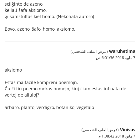
sciiĝinte de azeno,
ke laŭ ŝafa aksiomo,
ĝi samstultas kiel homo. (Nekonata aŭtoro)
Bovo. azeno, ŝafo, homo, aksiomo.
waruhetima
(عرض الملف الشخصي)
7 مايو، 2018 6:01:36 ص
aksiomo
Estas malfacile kompreni poemojn.
Ĉu ĉi tiu poemo mokas homojn, kiuj ĉiam estas influata de
vortoj de aliuloj?
arbaro, planto, verdigro, botaniko, vegetalo
Vinisus
(عرض الملف الشخصي)
7 مايو، 2018 1:08:42 م