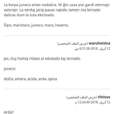
La korpa juneco estas nedaŭra. Ni ĝin uzas por gardi eternajn
valorojn. La verdaj jaroj pasas rapide, tamen nia lernado
daŭras dum la tuta ekzistado.
Ŝipo, maristaro, juneco, maro, haveno,
waruhetima
(عرض الملف الشخصي)
12 أبريل، 2018 6:51:28 ص
Jes, ĉiuj homoj rilatas al edukado kaj lernado.
Juneco
dolĉa, amara, acida, arda, spica
Vinisus
(عرض الملف الشخصي)
12 أبريل، 2018 12:24:49 م
Arda?