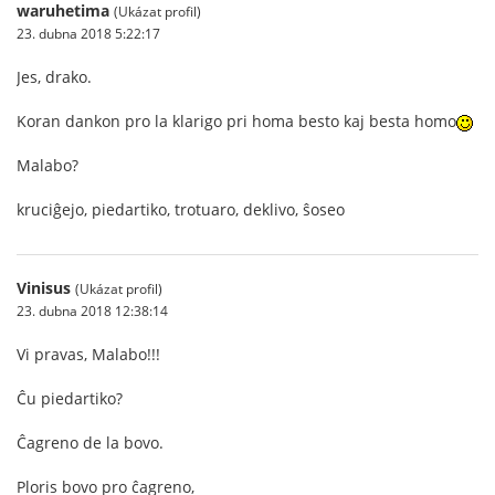
waruhetima
(Ukázat profil)
23. dubna 2018 5:22:17
Jes, drako.
Koran dankon pro la klarigo pri homa besto kaj besta homo
Malabo?
kruciĝejo, piedartiko, trotuaro, deklivo, ŝoseo
Vinisus
(Ukázat profil)
23. dubna 2018 12:38:14
Vi pravas, Malabo!!!
Ĉu piedartiko?
Ĉagreno de la bovo.
Ploris bovo pro ĉagreno,