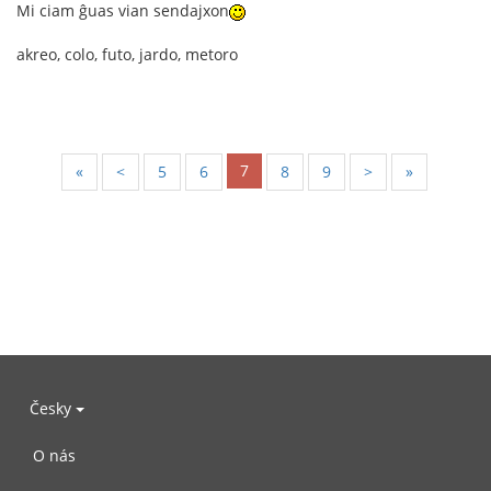
Mi ciam ĝuas vian sendajxon
akreo, colo, futo, jardo, metoro
7
«
<
5
6
8
9
>
»
Česky
O nás