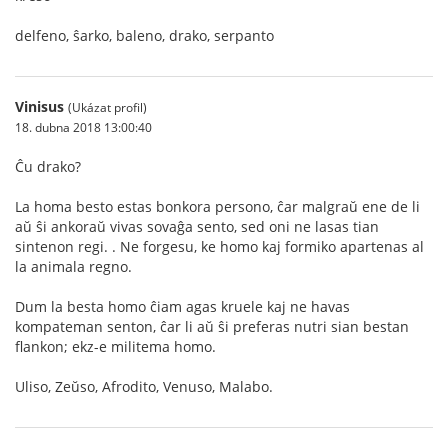
delfeno, ŝarko, baleno, drako, serpanto
Vinisus
(Ukázat profil)
18. dubna 2018 13:00:40
Ĉu drako?
La homa besto estas bonkora persono, ĉar malgraŭ ene de li
aŭ ŝi ankoraŭ vivas sovaĝa sento, sed oni ne lasas tian
sintenon regi. . Ne forgesu, ke homo kaj formiko apartenas al
la animala regno.
Dum la besta homo ĉiam agas kruele kaj ne havas
kompateman senton, ĉar li aŭ ŝi preferas nutri sian bestan
flankon; ekz-e militema homo.
Uliso, Zeŭso, Afrodito, Venuso, Malabo.