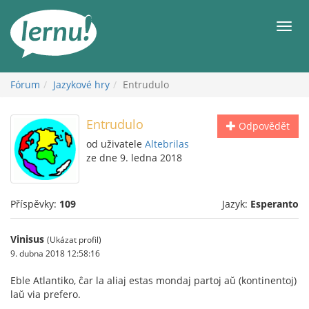
Přejít
k
Men
obsahu
Fórum
Jazykové hry
Entrudulo
Entrudulo
Odpovědět
od uživatele
Altebrilas
ze dne 9. ledna 2018
Příspěvky:
109
Jazyk:
Esperanto
Vinisus
(Ukázat profil)
9. dubna 2018 12:58:16
Eble Atlantiko, ĉar la aliaj estas mondaj partoj aŭ (kontinentoj)
laŭ via prefero.