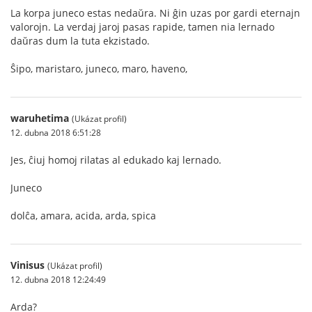
La korpa juneco estas nedaŭra. Ni ĝin uzas por gardi eternajn
valorojn. La verdaj jaroj pasas rapide, tamen nia lernado
daŭras dum la tuta ekzistado.
Ŝipo, maristaro, juneco, maro, haveno,
waruhetima
(Ukázat profil)
12. dubna 2018 6:51:28
Jes, ĉiuj homoj rilatas al edukado kaj lernado.
Juneco
dolĉa, amara, acida, arda, spica
Vinisus
(Ukázat profil)
12. dubna 2018 12:24:49
Arda?