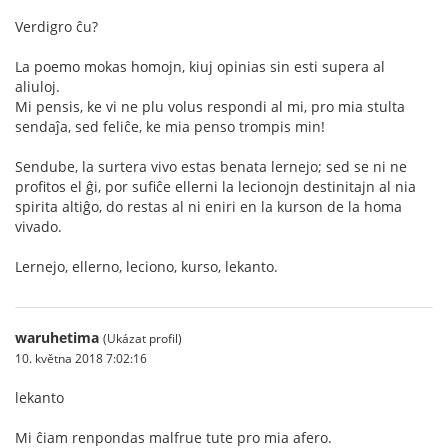
Verdigro ĉu?
La poemo mokas homojn, kiuj opinias sin esti supera al
aliuloj.
Mi pensis, ke vi ne plu volus respondi al mi, pro mia stulta
sendaĵa, sed feliĉe, ke mia penso trompis min!
Sendube, la surtera vivo estas benata lernejo; sed se ni ne
profitos el ĝi, por sufiĉe ellerni la lecionojn destinitajn al nia
spirita altiĝo, do restas al ni eniri en la kurson de la homa
vivado.
Lernejo, ellerno, leciono, kurso, lekanto.
waruhetima
(Ukázat profil)
10. května 2018 7:02:16
lekanto
Mi ĉiam renpondas malfrue tute pro mia afero.