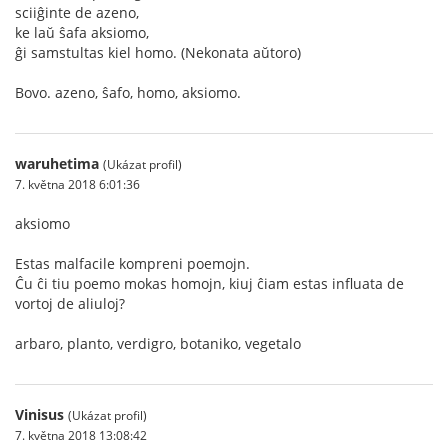
sciiĝinte de azeno,
ke laŭ ŝafa aksiomo,
ĝi samstultas kiel homo. (Nekonata aŭtoro)
Bovo. azeno, ŝafo, homo, aksiomo.
waruhetima
(Ukázat profil)
7. května 2018 6:01:36
aksiomo
Estas malfacile kompreni poemojn.
Ĉu ĉi tiu poemo mokas homojn, kiuj ĉiam estas influata de
vortoj de aliuloj?
arbaro, planto, verdigro, botaniko, vegetalo
Vinisus
(Ukázat profil)
7. května 2018 13:08:42