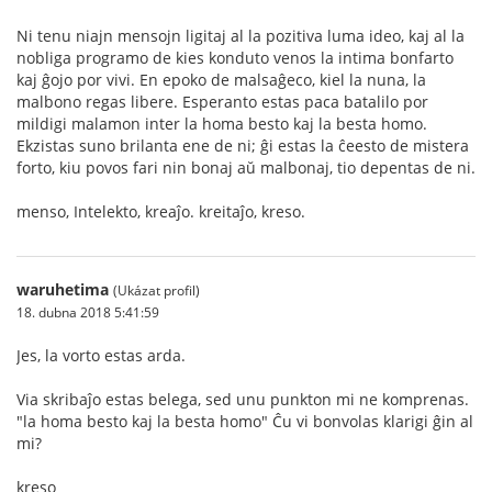
Ni tenu niajn mensojn ligitaj al la pozitiva luma ideo, kaj al la
nobliga programo de kies konduto venos la intima bonfarto
kaj ĝojo por vivi. En epoko de malsaĝeco, kiel la nuna, la
malbono regas libere. Esperanto estas paca batalilo por
mildigi malamon inter la homa besto kaj la besta homo.
Ekzistas suno brilanta ene de ni; ĝi estas la ĉeesto de mistera
forto, kiu povos fari nin bonaj aŭ malbonaj, tio depentas de ni.
menso, Intelekto, kreaĵo. kreitaĵo, kreso.
waruhetima
(Ukázat profil)
18. dubna 2018 5:41:59
Jes, la vorto estas arda.
Via skribaĵo estas belega, sed unu punkton mi ne komprenas.
"la homa besto kaj la besta homo" Ĉu vi bonvolas klarigi ĝin al
mi?
kreso