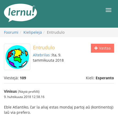
Tästä
sisältöön
Men
Foorumi
Kielipelejä
Entrudulo
Entrudulo
Vastaa
Altebrilas
:lta, 9.
tammikuuta 2018
Viestejä:
109
Kieli:
Esperanto
Vinisus
(Näytä profiilli)
9. huhtikuuta 2018 12.58.16
Eble Atlantiko, ĉar la aliaj estas mondaj partoj aŭ (kontinentoj)
laŭ via prefero.