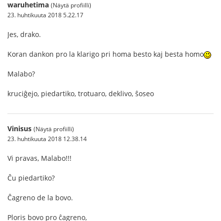
waruhetima
(Näytä profiilli)
23. huhtikuuta 2018 5.22.17
Jes, drako.
Koran dankon pro la klarigo pri homa besto kaj besta homo
Malabo?
kruciĝejo, piedartiko, trotuaro, deklivo, ŝoseo
Vinisus
(Näytä profiilli)
23. huhtikuuta 2018 12.38.14
Vi pravas, Malabo!!!
Ĉu piedartiko?
Ĉagreno de la bovo.
Ploris bovo pro ĉagreno,