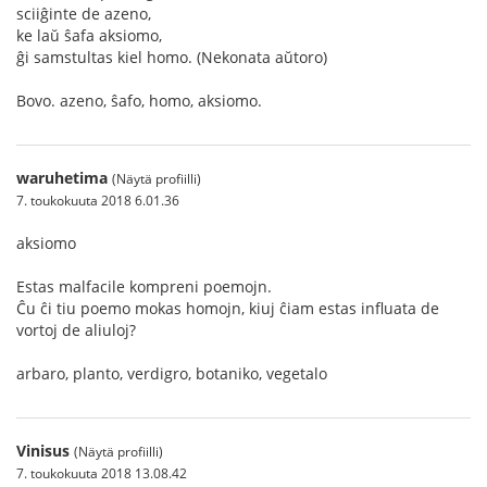
sciiĝinte de azeno,
ke laŭ ŝafa aksiomo,
ĝi samstultas kiel homo. (Nekonata aŭtoro)
Bovo. azeno, ŝafo, homo, aksiomo.
waruhetima
(Näytä profiilli)
7. toukokuuta 2018 6.01.36
aksiomo
Estas malfacile kompreni poemojn.
Ĉu ĉi tiu poemo mokas homojn, kiuj ĉiam estas influata de
vortoj de aliuloj?
arbaro, planto, verdigro, botaniko, vegetalo
Vinisus
(Näytä profiilli)
7. toukokuuta 2018 13.08.42