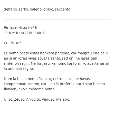
delfeno, ŝarko, baleno, drako, serpanto
Vinisus
(Näytä profiilli)
18. huhtikuuta 2018 13.00.40
Ĉu drako?
La homa besto estas bonkora persono, ĉar malgraŭ ene de li
aŭ ŝi ankoraŭ vivas sovaĝa sento, sed oni ne lasas tian
sintenon regi. . Ne forgesu, ke homo kaj formiko apartenas al
la animala regno.
Dum la besta homo ĉiam agas kruele kaj ne havas
kompateman senton, ĉar li aŭ ŝi preferas nutri sian bestan
flankon; ekz-e militema homo.
Uliso, Zeŭso, Afrodito, Venuso, Malabo.