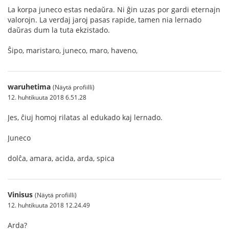
La korpa juneco estas nedaŭra. Ni ĝin uzas por gardi eternajn
valorojn. La verdaj jaroj pasas rapide, tamen nia lernado
daŭras dum la tuta ekzistado.
Ŝipo, maristaro, juneco, maro, haveno,
waruhetima
(Näytä profiilli)
12. huhtikuuta 2018 6.51.28
Jes, ĉiuj homoj rilatas al edukado kaj lernado.
Juneco
dolĉa, amara, acida, arda, spica
Vinisus
(Näytä profiilli)
12. huhtikuuta 2018 12.24.49
Arda?