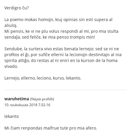
Verdigro ĉu?
La poemo mokas homojn, kiuj opinias sin esti supera al
aliuloj.
Mi pensis, ke vi ne plu volus respondi al mi, pro mia stulta
sendaĵa, sed feliĉe, ke mia penso trompis min!
Sendube, la surtera vivo estas benata lernejo; sed se ni ne
profitos el ĝi, por sufiĉe ellerni la lecionojn destinitajn al nia
spirita altiĝo, do restas al ni eniri en la kurson de la homa
vivado.
Lernejo, ellerno, leciono, kurso, lekanto.
waruhetima
(Näytä profiilli)
10. toukokuuta 2018 7.02.16
lekanto
Mi ĉiam renpondas malfrue tute pro mia afero.