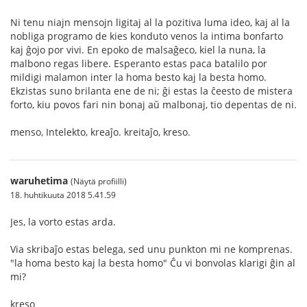
Ni tenu niajn mensojn ligitaj al la pozitiva luma ideo, kaj al la
nobliga programo de kies konduto venos la intima bonfarto
kaj ĝojo por vivi. En epoko de malsaĝeco, kiel la nuna, la
malbono regas libere. Esperanto estas paca batalilo por
mildigi malamon inter la homa besto kaj la besta homo.
Ekzistas suno brilanta ene de ni; ĝi estas la ĉeesto de mistera
forto, kiu povos fari nin bonaj aŭ malbonaj, tio depentas de ni.
menso, Intelekto, kreaĵo. kreitaĵo, kreso.
waruhetima
(Näytä profiilli)
18. huhtikuuta 2018 5.41.59
Jes, la vorto estas arda.
Via skribaĵo estas belega, sed unu punkton mi ne komprenas.
"la homa besto kaj la besta homo" Ĉu vi bonvolas klarigi ĝin al
mi?
kreso