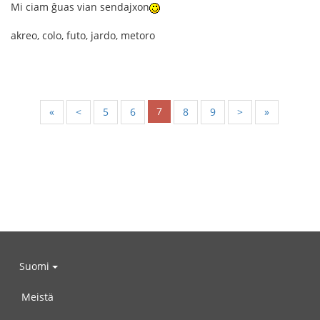
Mi ciam ĝuas vian sendajxon
akreo, colo, futo, jardo, metoro
7
«
<
5
6
8
9
>
»
Suomi
Meistä