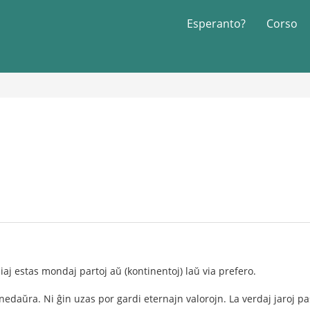
Esperanto?
Corso
aliaj estas mondaj partoj aŭ (kontinentoj) laŭ via prefero.
nedaŭra. Ni ĝin uzas por gardi eternajn valorojn. La verdaj jaroj 