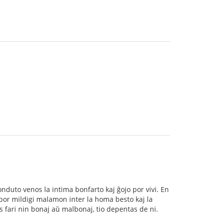
onduto venos la intima bonfarto kaj ĝojo por vivi. En
 por mildigi malamon inter la homa besto kaj la
s fari nin bonaj aŭ malbonaj, tio depentas de ni.