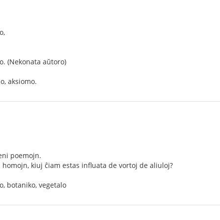
o,
o. (Nekonata aŭtoro)
o, aksiomo.
eni poemojn.
homojn, kiuj ĉiam estas influata de vortoj de aliuloj?
o, botaniko, vegetalo