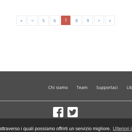
7
«
<
5
6
8
9
>
»
Chi siamo
Team
Supportaci
Li
© 2002-2026 lernu.net |
Impressum
 attraverso i quali possiamo offrirti un servizio migliore.
Ulteriori