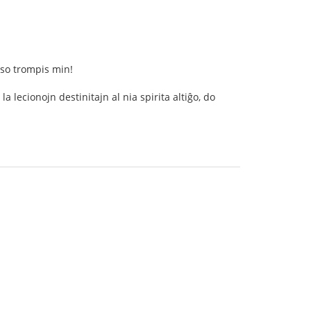
nso trompis min!
la lecionojn destinitajn al nia spirita altiĝo, do