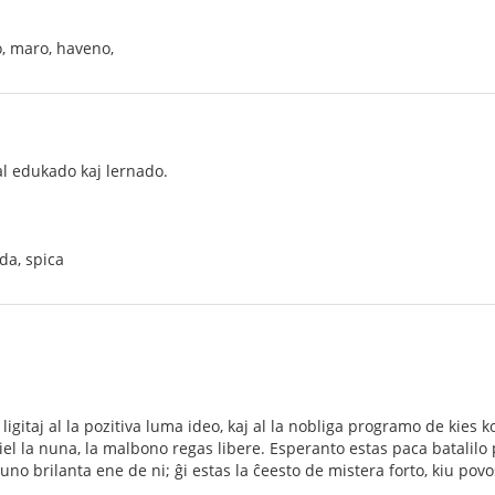
o, maro, haveno,
 al edukado kaj lernado.
da, spica
igitaj al la pozitiva luma ideo, kaj al la nobliga programo de kies k
el la nuna, la malbono regas libere. Esperanto estas paca batalilo
uno brilanta ene de ni; ĝi estas la ĉeesto de mistera forto, kiu povo