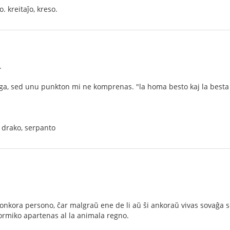
. kreitaĵo, kreso.
.
ega, sed unu punkton mi ne komprenas. "la homa besto kaj la besta 
, drako, serpanto
nkora persono, ĉar malgraŭ ene de li aŭ ŝi ankoraŭ vivas sovaĝa sen
ormiko apartenas al la animala regno.