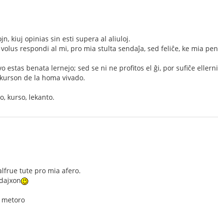
 kiuj opinias sin esti supera al aliuloj.
u volus respondi al mi, pro mia stulta sendaĵa, sed feliĉe, ke mia pe
 estas benata lernejo; sed se ni ne profitos el ĝi, por sufiĉe ellerni 
a kurson de la homa vivado.
o, kurso, lekanto.
frue tute pro mia afero.
dajxon
o, metoro