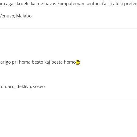
m agas kruele kaj ne havas kompateman senton, ĉar li aŭ ŝi prefer
, Venuso, Malabo.
larigo pri homa besto kaj besta homo
trotuaro, deklivo, ŝoseo