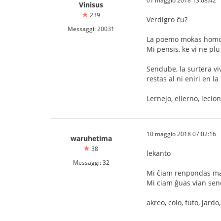
07 maggio 2018 13:08:42
Vinisus
239
Verdigro ĉu?
Messaggi: 20031
La poemo mokas homojn,
Mi pensis, ke vi ne pl
Sendube, la surtera vivo
restas al ni eniri en l
Lernejo, ellerno, lecion
10 maggio 2018 07:02:16
waruhetima
38
lekanto
Messaggi: 32
Mi ĉiam renpondas mal
Mi ciam ĝuas vian sen
akreo, colo, futo, jard