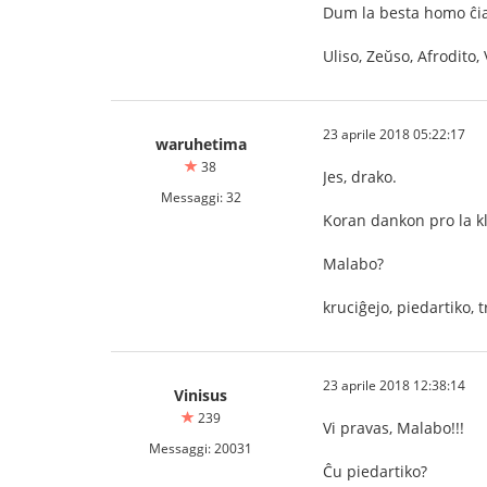
Dum la besta homo ĉia
Uliso, Zeŭso, Afrodito
23 aprile 2018 05:22:17
waruhetima
38
Jes, drako.
Messaggi: 32
Koran dankon pro la k
Malabo?
kruciĝejo, piedartiko, 
23 aprile 2018 12:38:14
Vinisus
239
Vi pravas, Malabo!!!
Messaggi: 20031
Ĉu piedartiko?