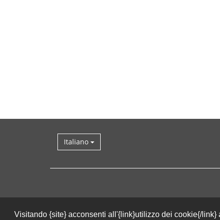
Italiano
Visitando {site} acconsenti all'{link}utilizzo dei cookie{/link}