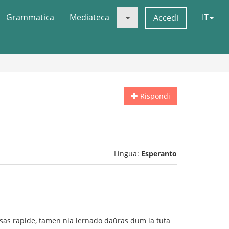
Grammatica
Mediateca
IT
Accedi
Rispondi
Lingua:
Esperanto
pasas rapide, tamen nia lernado daŭras dum la tuta