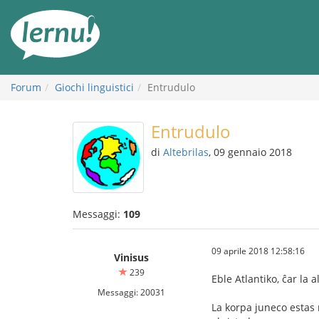
Vai
all’indice
Forum
Giochi linguistici
Entrudulo
Entrudulo
di
Altebrilas
, 09 gennaio 2018
Messaggi:
109
09 aprile 2018 12:58:16
Vinisus
239
Eble Atlantiko, ĉar la 
Messaggi: 20031
La korpa juneco estas 