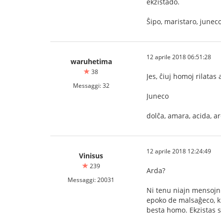
ekzistado.
Ŝipo, maristaro, junec
12 aprile 2018 06:51:28
waruhetima
38
Jes, ĉiuj homoj rilatas
Messaggi: 32
Juneco
dolĉa, amara, acida, ar
12 aprile 2018 12:24:49
Vinisus
239
Arda?
Messaggi: 20031
Ni tenu niajn mensojn l
epoko de malsaĝeco, ki
besta homo. Ekzistas s