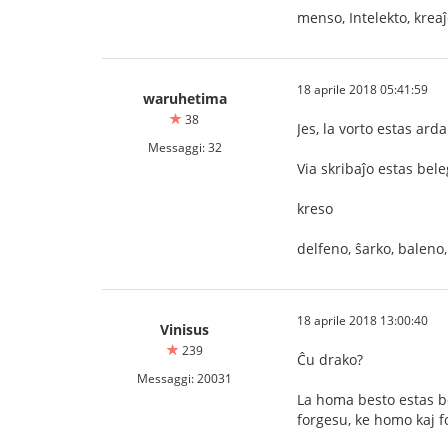
menso, Intelekto, kreaĵo
18 aprile 2018 05:41:59
waruhetima
38
Jes, la vorto estas arda
Messaggi: 32
Via skribaĵo estas bel
kreso
delfeno, ŝarko, baleno
18 aprile 2018 13:00:40
Vinisus
239
Ĉu drako?
Messaggi: 20031
La homa besto estas bo
forgesu, ke homo kaj f