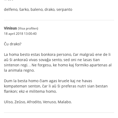
delfeno, ŝarko, baleno, drako, serpanto
Vinisus
(Visa profilen)
18 april 2018 13:00:40
Ĉu drako?
La homa besto estas bonkora persono, ĉar malgraŭ ene de li
aŭ ŝi ankoraŭ vivas sovaĝa sento, sed oni ne lasas tian
sintenon regi. . Ne forgesu, ke homo kaj formiko apartenas al
la animala regno.
Dum la besta homo ĉiam agas kruele kaj ne havas
kompateman senton, ĉar li aŭ ŝi preferas nutri sian bestan
flankon; ekz-e militema homo.
Uliso, Zeŭso, Afrodito, Venuso, Malabo.