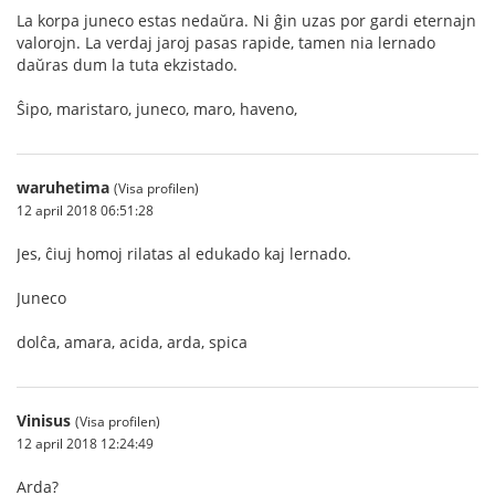
La korpa juneco estas nedaŭra. Ni ĝin uzas por gardi eternajn
valorojn. La verdaj jaroj pasas rapide, tamen nia lernado
daŭras dum la tuta ekzistado.
Ŝipo, maristaro, juneco, maro, haveno,
waruhetima
(Visa profilen)
12 april 2018 06:51:28
Jes, ĉiuj homoj rilatas al edukado kaj lernado.
Juneco
dolĉa, amara, acida, arda, spica
Vinisus
(Visa profilen)
12 april 2018 12:24:49
Arda?