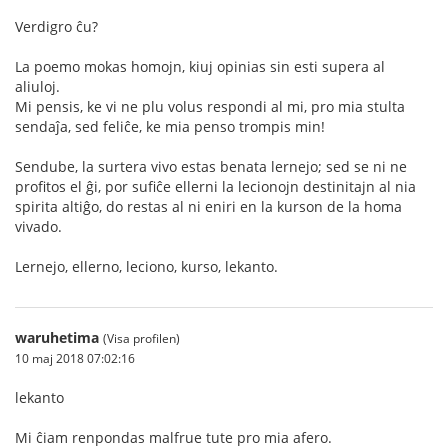
Verdigro ĉu?
La poemo mokas homojn, kiuj opinias sin esti supera al
aliuloj.
Mi pensis, ke vi ne plu volus respondi al mi, pro mia stulta
sendaĵa, sed feliĉe, ke mia penso trompis min!
Sendube, la surtera vivo estas benata lernejo; sed se ni ne
profitos el ĝi, por sufiĉe ellerni la lecionojn destinitajn al nia
spirita altiĝo, do restas al ni eniri en la kurson de la homa
vivado.
Lernejo, ellerno, leciono, kurso, lekanto.
waruhetima
(Visa profilen)
10 maj 2018 07:02:16
lekanto
Mi ĉiam renpondas malfrue tute pro mia afero.