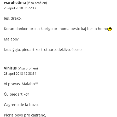
waruhetima
(Visa profilen)
23 april 2018 05:22:17
Jes, drako.
Koran dankon pro la klarigo pri homa besto kaj besta homo
Malabo?
kruciĝejo, piedartiko, trotuaro, deklivo, ŝoseo
Vinisus
(Visa profilen)
23 april 2018 12:38:14
Vi pravas, Malabo!!!
Ĉu piedartiko?
Ĉagreno de la bovo.
Ploris bovo pro ĉagreno,