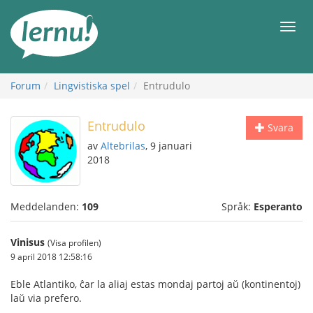
Till
sidans
Meny
innehåll
Forum
Lingvistiska spel
Entrudulo
Entrudulo
Svara
av
Altebrilas
, 9 januari
2018
Meddelanden:
109
Språk:
Esperanto
Vinisus
(Visa profilen)
9 april 2018 12:58:16
Eble Atlantiko, ĉar la aliaj estas mondaj partoj aŭ (kontinentoj)
laŭ via prefero.