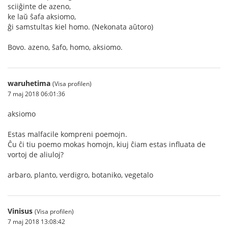
sciiĝinte de azeno,
ke laŭ ŝafa aksiomo,
ĝi samstultas kiel homo. (Nekonata aŭtoro)
Bovo. azeno, ŝafo, homo, aksiomo.
waruhetima
(Visa profilen)
7 maj 2018 06:01:36
aksiomo
Estas malfacile kompreni poemojn.
Ĉu ĉi tiu poemo mokas homojn, kiuj ĉiam estas influata de
vortoj de aliuloj?
arbaro, planto, verdigro, botaniko, vegetalo
Vinisus
(Visa profilen)
7 maj 2018 13:08:42