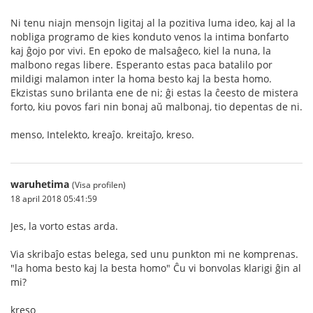
Ni tenu niajn mensojn ligitaj al la pozitiva luma ideo, kaj al la
nobliga programo de kies konduto venos la intima bonfarto
kaj ĝojo por vivi. En epoko de malsaĝeco, kiel la nuna, la
malbono regas libere. Esperanto estas paca batalilo por
mildigi malamon inter la homa besto kaj la besta homo.
Ekzistas suno brilanta ene de ni; ĝi estas la ĉeesto de mistera
forto, kiu povos fari nin bonaj aŭ malbonaj, tio depentas de ni.
menso, Intelekto, kreaĵo. kreitaĵo, kreso.
waruhetima
(Visa profilen)
18 april 2018 05:41:59
Jes, la vorto estas arda.
Via skribaĵo estas belega, sed unu punkton mi ne komprenas.
"la homa besto kaj la besta homo" Ĉu vi bonvolas klarigi ĝin al
mi?
kreso