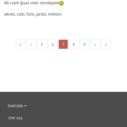
Mi ciam ĝuas vian sendajxon
akreo, colo, futo, jardo, metoro
7
«
<
5
6
8
9
>
»
Svenska
Om oss