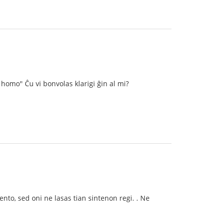
homo" Ĉu vi bonvolas klarigi ĝin al mi?
to, sed oni ne lasas tian sintenon regi. . Ne