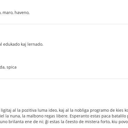
o, maro, haveno,
 al edukado kaj lernado.
da, spica
igitaj al la pozitiva luma ideo, kaj al la nobliga programo de kies k
el la nuna, la malbono regas libere. Esperanto estas paca batalilo
uno brilanta ene de ni; ĝi estas la ĉeesto de mistera forto, kiu povo