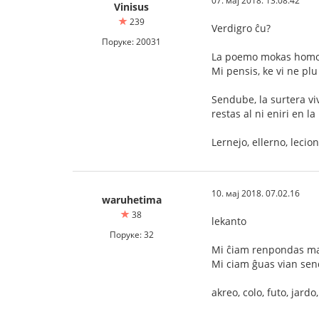
07. мај 2018. 13.08.42
Vinisus
239
Verdigro ĉu?
Поруке: 20031
La poemo mokas homojn,
Mi pensis, ke vi ne pl
Sendube, la surtera vivo
restas al ni eniri en l
Lernejo, ellerno, lecion
10. мај 2018. 07.02.16
waruhetima
38
lekanto
Поруке: 32
Mi ĉiam renpondas mal
Mi ciam ĝuas vian sen
akreo, colo, futo, jard