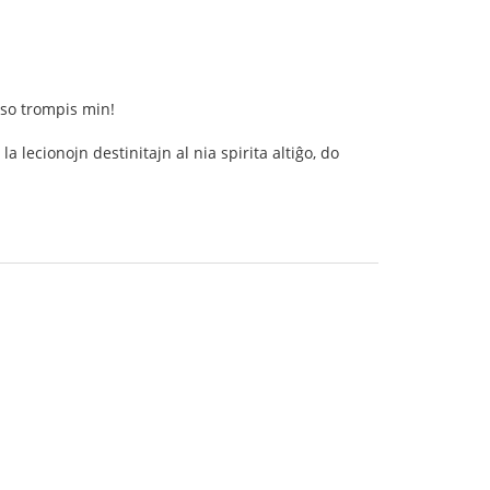
nso trompis min!
la lecionojn destinitajn al nia spirita altiĝo, do