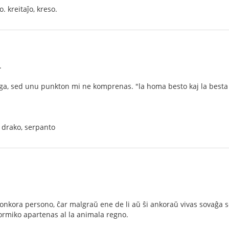
. kreitaĵo, kreso.
.
ega, sed unu punkton mi ne komprenas. "la homa besto kaj la besta 
, drako, serpanto
nkora persono, ĉar malgraŭ ene de li aŭ ŝi ankoraŭ vivas sovaĝa sen
ormiko apartenas al la animala regno.