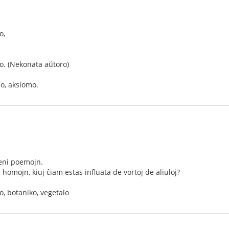
o,
o. (Nekonata aŭtoro)
o, aksiomo.
eni poemojn.
homojn, kiuj ĉiam estas influata de vortoj de aliuloj?
o, botaniko, vegetalo