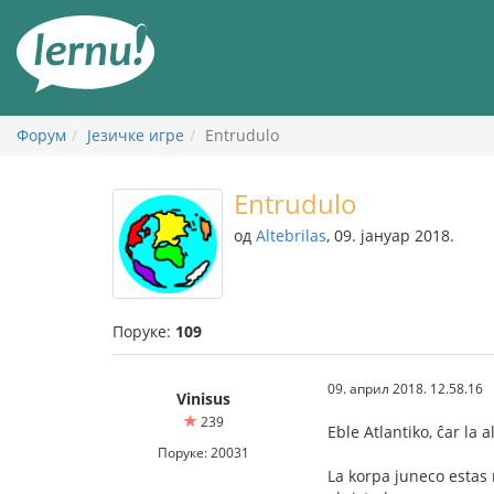
У
садржају
Форум
Језичке игре
Entrudulo
Entrudulo
од
Altebrilas
, 09. јануар 2018.
Поруке:
109
09. април 2018. 12.58.16
Vinisus
239
Eble Atlantiko, ĉar la 
Поруке: 20031
La korpa juneco estas 