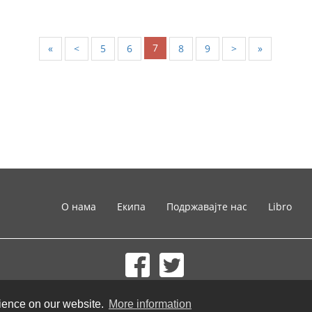
7
«
<
5
6
8
9
>
»
О нама
Екипа
Подржавајте нас
Libro
© 2002-2026 lernu.net |
Impressum
rience on our website.
More information