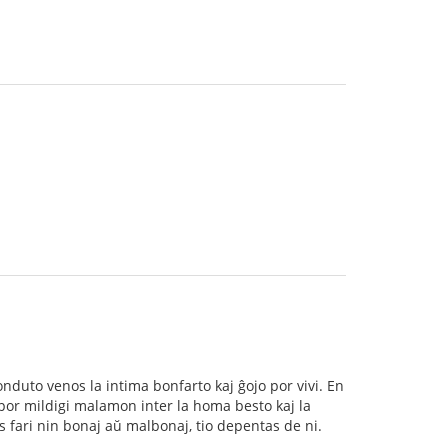
onduto venos la intima bonfarto kaj ĝojo por vivi. En
 por mildigi malamon inter la homa besto kaj la
s fari nin bonaj aŭ malbonaj, tio depentas de ni.