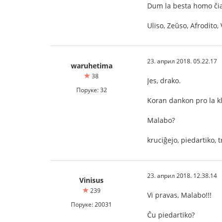
Dum la besta homo ĉia
Uliso, Zeŭso, Afrodito
23. април 2018. 05.22.17
waruhetima
38
Jes, drako.
Поруке: 32
Koran dankon pro la k
Malabo?
kruciĝejo, piedartiko, 
23. април 2018. 12.38.14
Vinisus
239
Vi pravas, Malabo!!!
Поруке: 20031
Ĉu piedartiko?