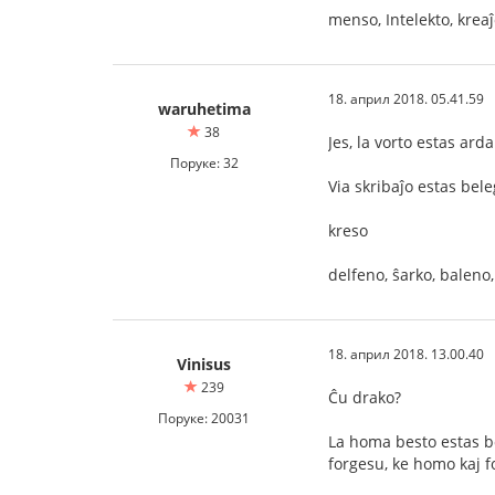
menso, Intelekto, kreaĵo
18. април 2018. 05.41.59
waruhetima
38
Jes, la vorto estas arda
Поруке: 32
Via skribaĵo estas bel
kreso
delfeno, ŝarko, baleno
18. април 2018. 13.00.40
Vinisus
239
Ĉu drako?
Поруке: 20031
La homa besto estas bo
forgesu, ke homo kaj f