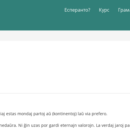
Есперанто?
Курс
Грам
aliaj estas mondaj partoj aŭ (kontinentoj) laŭ via prefero.
nedaŭra. Ni ĝin uzas por gardi eternajn valorojn. La verdaj jaroj 