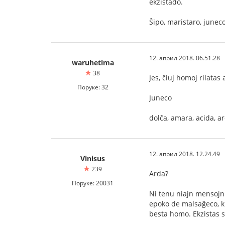
ekzistado.
Ŝipo, maristaro, junec
12. април 2018. 06.51.28
waruhetima
38
Jes, ĉiuj homoj rilatas
Поруке: 32
Juneco
dolĉa, amara, acida, ar
12. април 2018. 12.24.49
Vinisus
239
Arda?
Поруке: 20031
Ni tenu niajn mensojn l
epoko de malsaĝeco, ki
besta homo. Ekzistas s