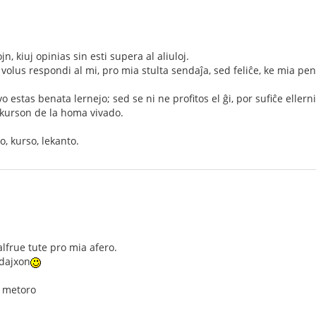
 kiuj opinias sin esti supera al aliuloj.
u volus respondi al mi, pro mia stulta sendaĵa, sed feliĉe, ke mia pe
 estas benata lernejo; sed se ni ne profitos el ĝi, por sufiĉe ellerni 
a kurson de la homa vivado.
o, kurso, lekanto.
frue tute pro mia afero.
dajxon
o, metoro