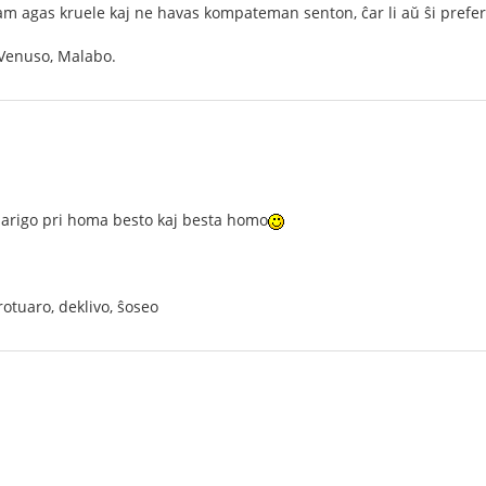
m agas kruele kaj ne havas kompateman senton, ĉar li aŭ ŝi prefer
, Venuso, Malabo.
larigo pri homa besto kaj besta homo
trotuaro, deklivo, ŝoseo