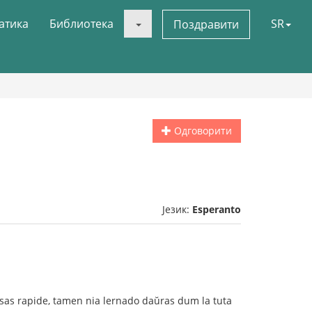
атика
Библиотека
SR
Поздравити
Одговорити
Језик:
Esperanto
pasas rapide, tamen nia lernado daŭras dum la tuta