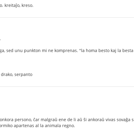
. kreitaĵo, kreso.
.
ega, sed unu punkton mi ne komprenas. "la homa besto kaj la besta 
, drako, serpanto
nkora persono, ĉar malgraŭ ene de li aŭ ŝi ankoraŭ vivas sovaĝa sen
ormiko apartenas al la animala regno.