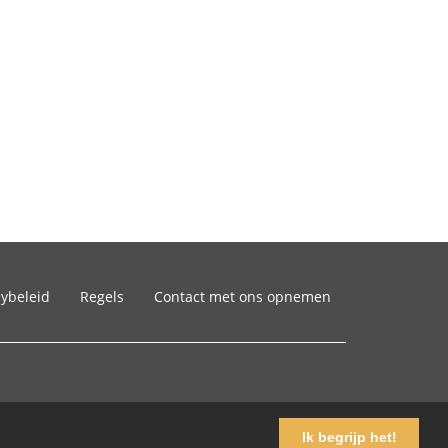
cybeleid
Regels
Contact met ons opnemen
Ik begrijp het!