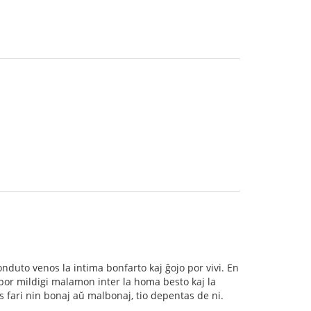
onduto venos la intima bonfarto kaj ĝojo por vivi. En
 por mildigi malamon inter la homa besto kaj la
s fari nin bonaj aŭ malbonaj, tio depentas de ni.