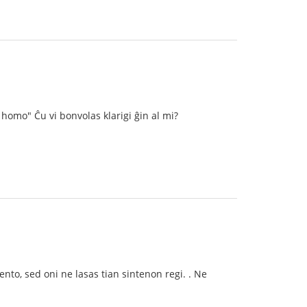
homo" Ĉu vi bonvolas klarigi ĝin al mi?
to, sed oni ne lasas tian sintenon regi. . Ne