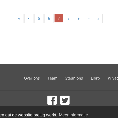
7
«
<
5
6
8
9
>
»
Over ons
Team
Steun ons
Libro
Priva
© 2002-2026 lernu.net |
Impressum
n dat de website prettig werkt.
Meer informatie