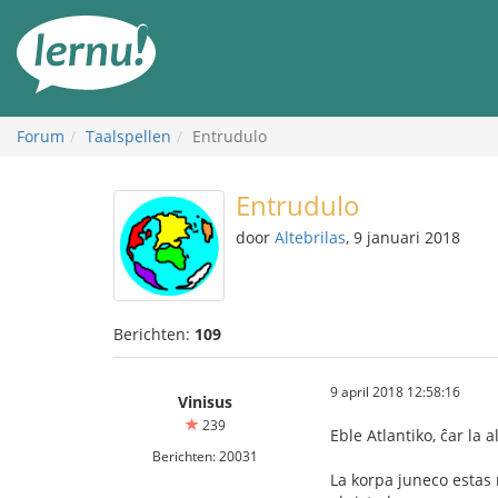
Naar
de
inhoud
Forum
Taalspellen
Entrudulo
Entrudulo
door
Altebrilas
, 9 januari 2018
Berichten:
109
9 april 2018 12:58:16
Vinisus
239
Eble Atlantiko, ĉar la 
Berichten: 20031
La korpa juneco estas 