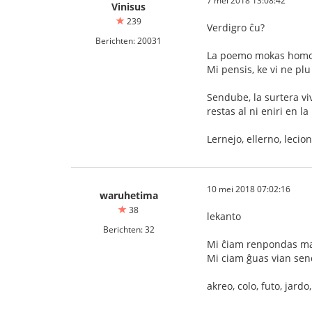
7 mei 2018 13:08:42
Vinisus
239
Verdigro ĉu?
Berichten: 20031
La poemo mokas homojn,
Mi pensis, ke vi ne pl
Sendube, la surtera vivo
restas al ni eniri en l
Lernejo, ellerno, lecion
10 mei 2018 07:02:16
waruhetima
38
lekanto
Berichten: 32
Mi ĉiam renpondas mal
Mi ciam ĝuas vian sen
akreo, colo, futo, jard