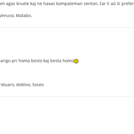
m agas kruele kaj ne havas kompateman senton, ĉar li aŭ ŝi prefer
, Venuso, Malabo.
larigo pri homa besto kaj besta homo
trotuaro, deklivo, ŝoseo