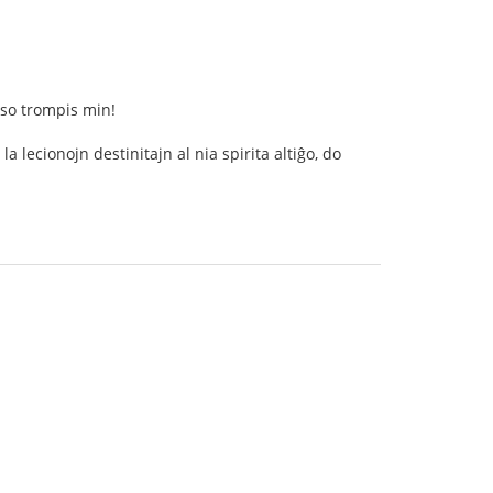
nso trompis min!
la lecionojn destinitajn al nia spirita altiĝo, do