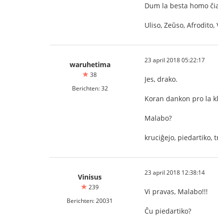
Dum la besta homo ĉia
Uliso, Zeŭso, Afrodito
23 april 2018 05:22:17
waruhetima
38
Jes, drako.
Berichten: 32
Koran dankon pro la k
Malabo?
kruciĝejo, piedartiko, 
23 april 2018 12:38:14
Vinisus
239
Vi pravas, Malabo!!!
Berichten: 20031
Ĉu piedartiko?