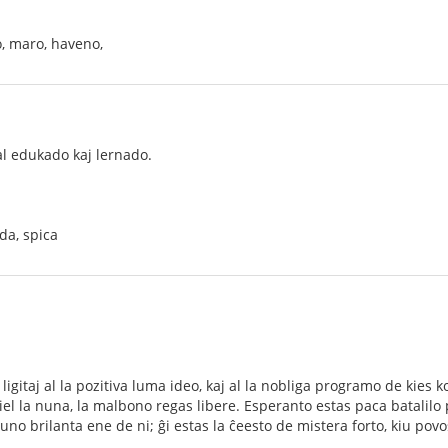
o, maro, haveno,
 al edukado kaj lernado.
da, spica
igitaj al la pozitiva luma ideo, kaj al la nobliga programo de kies k
el la nuna, la malbono regas libere. Esperanto estas paca batalilo
uno brilanta ene de ni; ĝi estas la ĉeesto de mistera forto, kiu povo