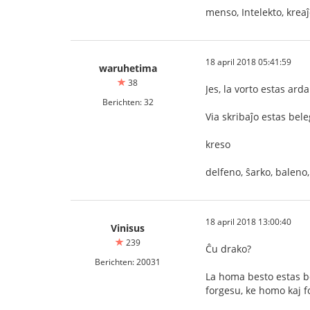
menso, Intelekto, kreaĵo
18 april 2018 05:41:59
waruhetima
38
Jes, la vorto estas arda
Berichten: 32
Via skribaĵo estas bel
kreso
delfeno, ŝarko, baleno
18 april 2018 13:00:40
Vinisus
239
Ĉu drako?
Berichten: 20031
La homa besto estas bo
forgesu, ke homo kaj f