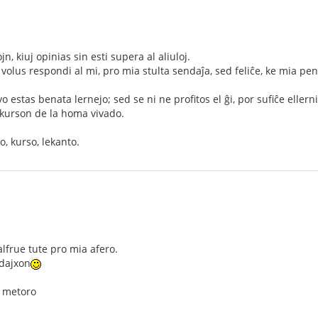
 kiuj opinias sin esti supera al aliuloj.
u volus respondi al mi, pro mia stulta sendaĵa, sed feliĉe, ke mia pe
 estas benata lernejo; sed se ni ne profitos el ĝi, por sufiĉe ellerni 
a kurson de la homa vivado.
o, kurso, lekanto.
frue tute pro mia afero.
dajxon
o, metoro