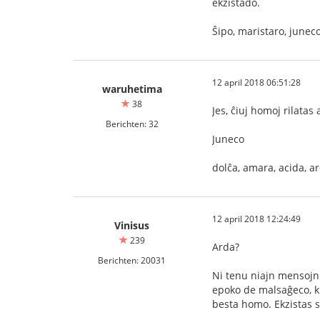
ekzistado.
Ŝipo, maristaro, junec
12 april 2018 06:51:28
waruhetima
38
Jes, ĉiuj homoj rilatas
Berichten: 32
Juneco
dolĉa, amara, acida, ar
12 april 2018 12:24:49
Vinisus
239
Arda?
Berichten: 20031
Ni tenu niajn mensojn l
epoko de malsaĝeco, ki
besta homo. Ekzistas s