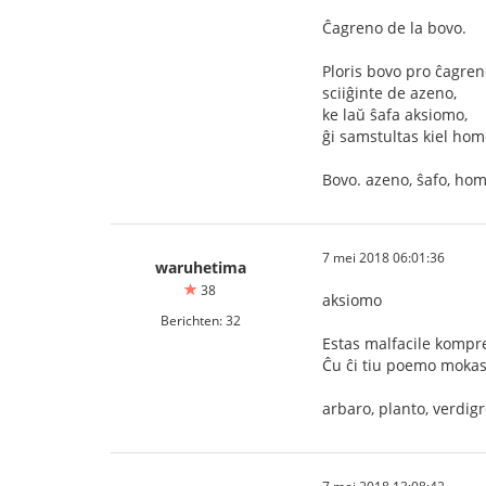
Ĉagreno de la bovo.
Ploris bovo pro ĉagren
sciiĝinte de azeno,
ke laŭ ŝafa aksiomo,
ĝi samstultas kiel hom
Bovo. azeno, ŝafo, hom
7 mei 2018 06:01:36
waruhetima
38
aksiomo
Berichten: 32
Estas malfacile kompr
Ĉu ĉi tiu poemo mokas 
arbaro, planto, verdigr