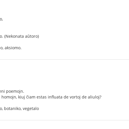
o,
o. (Nekonata aŭtoro)
o, aksiomo.
eni poemojn.
homojn, kiuj ĉiam estas influata de vortoj de aliuloj?
o, botaniko, vegetalo