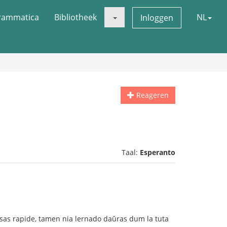
rammatica
Bibliotheek
NL
Inloggen
Reageren
Taal:
Esperanto
pasas rapide, tamen nia lernado daŭras dum la tuta