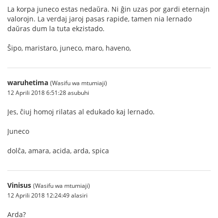
La korpa juneco estas nedaŭra. Ni ĝin uzas por gardi eternajn
valorojn. La verdaj jaroj pasas rapide, tamen nia lernado
daŭras dum la tuta ekzistado.
Ŝipo, maristaro, juneco, maro, haveno,
waruhetima
(Wasifu wa mtumiaji)
12 Aprili 2018 6:51:28 asubuhi
Jes, ĉiuj homoj rilatas al edukado kaj lernado.
Juneco
dolĉa, amara, acida, arda, spica
Vinisus
(Wasifu wa mtumiaji)
12 Aprili 2018 12:24:49 alasiri
Arda?