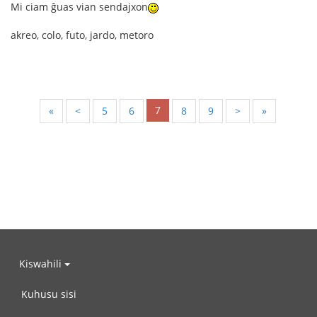
Mi ciam ĝuas vian sendajxon
akreo, colo, futo, jardo, metoro
7
«
<
5
6
8
9
>
»
Kiswahili
Kuhusu sisi