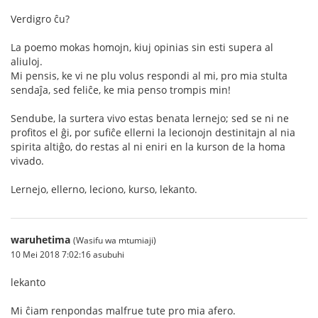
Verdigro ĉu?
La poemo mokas homojn, kiuj opinias sin esti supera al
aliuloj.
Mi pensis, ke vi ne plu volus respondi al mi, pro mia stulta
sendaĵa, sed feliĉe, ke mia penso trompis min!
Sendube, la surtera vivo estas benata lernejo; sed se ni ne
profitos el ĝi, por sufiĉe ellerni la lecionojn destinitajn al nia
spirita altiĝo, do restas al ni eniri en la kurson de la homa
vivado.
Lernejo, ellerno, leciono, kurso, lekanto.
waruhetima
(Wasifu wa mtumiaji)
10 Mei 2018 7:02:16 asubuhi
lekanto
Mi ĉiam renpondas malfrue tute pro mia afero.