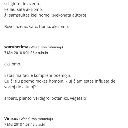
sciiĝinte de azeno,
ke laŭ ŝafa aksiomo,
ĝi samstultas kiel homo. (Nekonata aŭtoro)
Bovo. azeno, ŝafo, homo, aksiomo.
waruhetima
(Wasifu wa mtumiaji)
7 Mei 2018 6:01:36 asubuhi
aksiomo
Estas malfacile kompreni poemojn.
Ĉu ĉi tiu poemo mokas homojn, kiuj ĉiam estas influata de
vortoj de aliuloj?
arbaro, planto, verdigro, botaniko, vegetalo
Vinisus
(Wasifu wa mtumiaji)
7 Mei 2018 1:08:42 alasiri