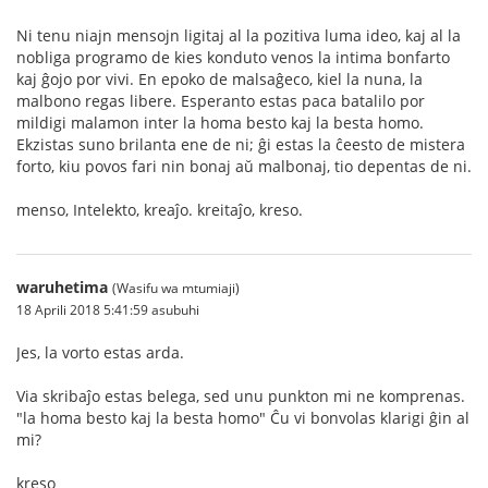
Ni tenu niajn mensojn ligitaj al la pozitiva luma ideo, kaj al la
nobliga programo de kies konduto venos la intima bonfarto
kaj ĝojo por vivi. En epoko de malsaĝeco, kiel la nuna, la
malbono regas libere. Esperanto estas paca batalilo por
mildigi malamon inter la homa besto kaj la besta homo.
Ekzistas suno brilanta ene de ni; ĝi estas la ĉeesto de mistera
forto, kiu povos fari nin bonaj aŭ malbonaj, tio depentas de ni.
menso, Intelekto, kreaĵo. kreitaĵo, kreso.
waruhetima
(Wasifu wa mtumiaji)
18 Aprili 2018 5:41:59 asubuhi
Jes, la vorto estas arda.
Via skribaĵo estas belega, sed unu punkton mi ne komprenas.
"la homa besto kaj la besta homo" Ĉu vi bonvolas klarigi ĝin al
mi?
kreso