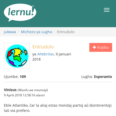
Kwa
maudhui
orod
jukwaa
Michezo ya Lugha
Entrudulo
Entrudulo
Kujibu
ya
Altebrilas
, 9 Januari
2018
Ujumbe:
109
Lugha:
Esperanto
Vinisus
(Wasifu wa mtumiaji)
9 Aprili 2018 12:58:16 alasiri
Eble Atlantiko, ĉar la aliaj estas mondaj partoj aŭ (kontinentoj)
laŭ via prefero.