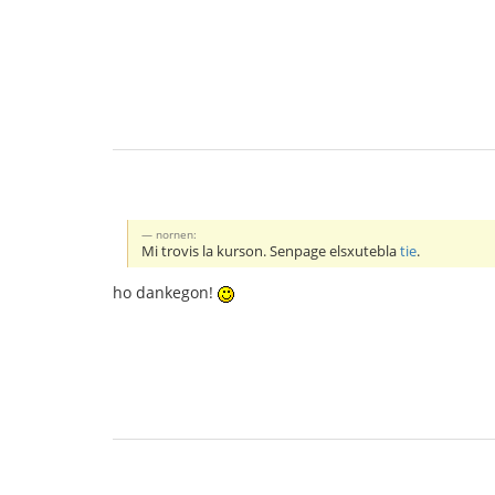
nornen:
Mi trovis la kurson. Senpage elsxutebla
tie
.
ho dankegon!