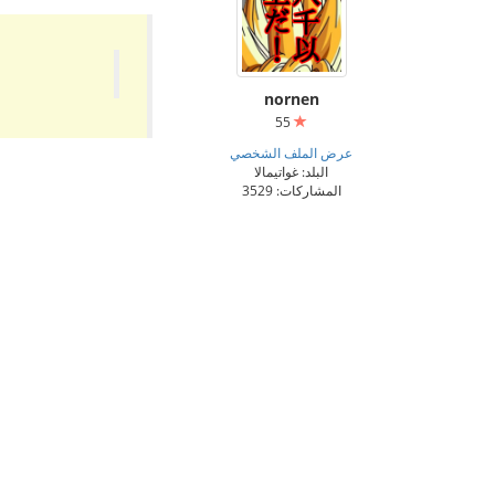
nornen
55
عرض الملف الشخصي
البلد: غواتيمالا
المشاركات: 3529