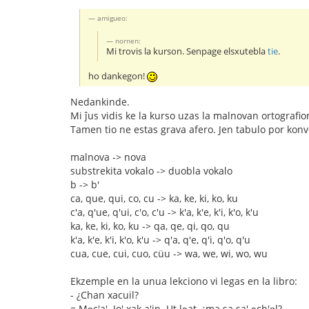
amigueo:
nornen:
Mi trovis la kurson. Senpage elsxutebla
tie
.
ho dankegon!
Nedankinde.
Mi ĵus vidis ke la kurso uzas la malnovan ortografio
Tamen tio ne estas grava afero. Jen tabulo por konv
malnova -> nova
substrekita vokalo -> duobla vokalo
b -> b'
ca, que, qui, co, cu -> ka, ke, ki, ko, ku
c'a, q'ue, q'ui, c'o, c'u -> k'a, k'e, k'i, k'o, k'u
ka, ke, ki, ko, ku -> qa, qe, qi, qo, qu
k'a, k'e, k'i, k'o, k'u -> q'a, q'e, q'i, q'o, q'u
cua, cue, cui, cuo, cüu -> wa, we, wi, wo, wu
Ekzemple en la unua lekciono vi legas en la libro:
- ¿Chan xacuil?
= Ma̱c'a'. Jo' xak a'in. Ut la̱at, ¿ma sa sa' a̱ch'o̱l?