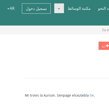
 النحو
مكتبة الوسائط
AR
تسجيل دخول
ĉu e
رد
Mi trovis la kurson. Senpage elsxutebla
tie
.