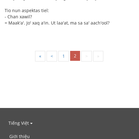
Tio nun aspektas tiel:
- Chan xawil?
= Maak'a'. Jo' xaq a'in. Ut laa'at, ma sa sa' aach'ool?
2
«
<
1
>
»
Tiếng Việt
Giới thiệu