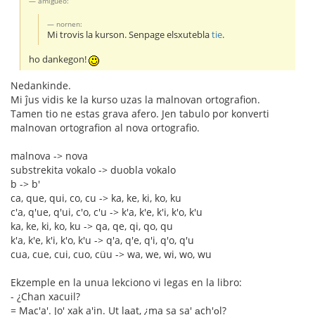
amigueo:
nornen:
Mi trovis la kurson. Senpage elsxutebla
tie
.
ho dankegon!
Nedankinde.
Mi ĵus vidis ke la kurso uzas la malnovan ortografion.
Tamen tio ne estas grava afero. Jen tabulo por konverti
malnovan ortografion al nova ortografio.
malnova -> nova
substrekita vokalo -> duobla vokalo
b -> b'
ca, que, qui, co, cu -> ka, ke, ki, ko, ku
c'a, q'ue, q'ui, c'o, c'u -> k'a, k'e, k'i, k'o, k'u
ka, ke, ki, ko, ku -> qa, qe, qi, qo, qu
k'a, k'e, k'i, k'o, k'u -> q'a, q'e, q'i, q'o, q'u
cua, cue, cui, cuo, cüu -> wa, we, wi, wo, wu
Ekzemple en la unua lekciono vi legas en la libro:
- ¿Chan xacuil?
= Ma̱c'a'. Jo' xak a'in. Ut la̱at, ¿ma sa sa' a̱ch'o̱l?