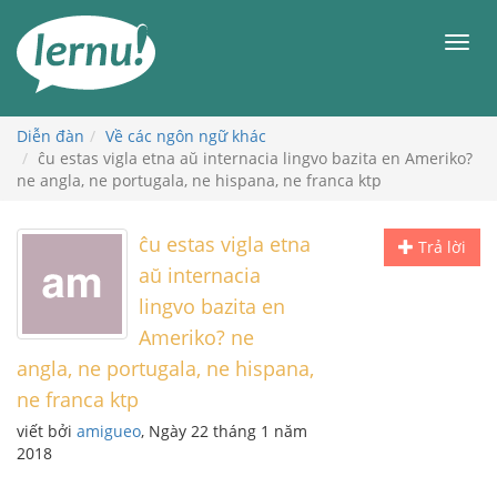
Đi
đến
Men
phần
nội
dung
Diễn đàn
Về các ngôn ngữ khác
ĉu estas vigla etna aŭ internacia lingvo bazita en Ameriko?
ne angla, ne portugala, ne hispana, ne franca ktp
ĉu estas vigla etna
Trả lời
aŭ internacia
lingvo bazita en
Ameriko? ne
angla, ne portugala, ne hispana,
ne franca ktp
viết bởi
amigueo
, Ngày 22 tháng 1 năm
2018