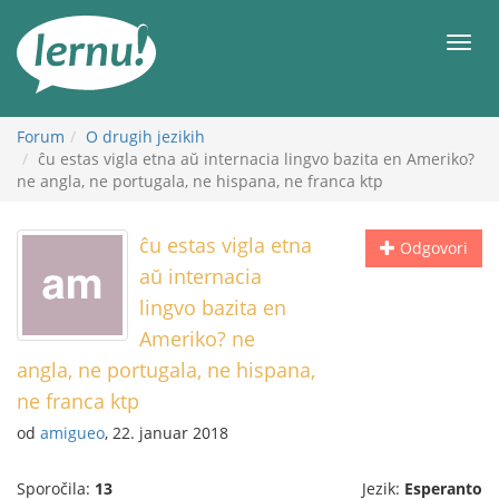
K
vsebini
Meni
Forum
O drugih jezikih
ĉu estas vigla etna aŭ internacia lingvo bazita en Ameriko?
ne angla, ne portugala, ne hispana, ne franca ktp
ĉu estas vigla etna
Odgovori
aŭ internacia
lingvo bazita en
Ameriko? ne
angla, ne portugala, ne hispana,
ne franca ktp
od
amigueo
, 22. januar 2018
Sporočila:
13
Jezik:
Esperanto