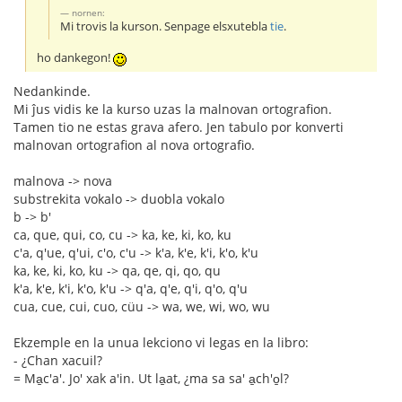
nornen:
Mi trovis la kurson. Senpage elsxutebla
tie
.
ho dankegon!
Nedankinde.
Mi ĵus vidis ke la kurso uzas la malnovan ortografion.
Tamen tio ne estas grava afero. Jen tabulo por konverti
malnovan ortografion al nova ortografio.
malnova -> nova
substrekita vokalo -> duobla vokalo
b -> b'
ca, que, qui, co, cu -> ka, ke, ki, ko, ku
c'a, q'ue, q'ui, c'o, c'u -> k'a, k'e, k'i, k'o, k'u
ka, ke, ki, ko, ku -> qa, qe, qi, qo, qu
k'a, k'e, k'i, k'o, k'u -> q'a, q'e, q'i, q'o, q'u
cua, cue, cui, cuo, cüu -> wa, we, wi, wo, wu
Ekzemple en la unua lekciono vi legas en la libro:
- ¿Chan xacuil?
= Ma̱c'a'. Jo' xak a'in. Ut la̱at, ¿ma sa sa' a̱ch'o̱l?