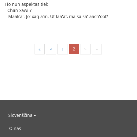
Tio nun aspektas tiel:
- Chan xawil?
= Maak'a'. Jo' xaq a'in. Ut laa'at, ma sa sa' aach'ool?
2
«
<
1
>
»
Slovenščina
O nas