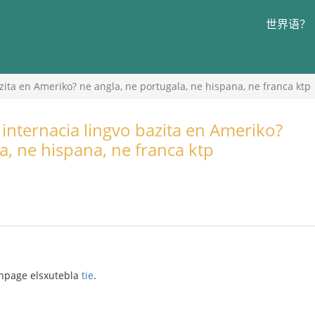
世界语？
azita en Ameriko? ne angla, ne portugala, ne hispana, ne franca ktp
ŭ internacia lingvo bazita en Ameriko?
a, ne hispana, ne franca ktp
enpage elsxutebla
tie
.