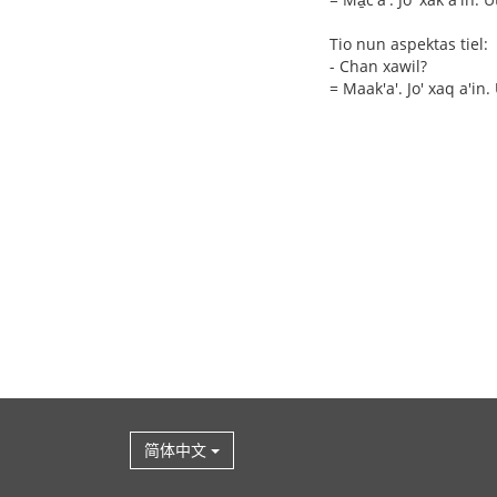
Tio nun aspektas tiel:
- Chan xawil?
= Maak'a'. Jo' xaq a'in.
简体中文