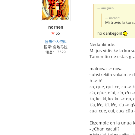
amigueo:
nornen:
Mi trovis la kur
nornen
ho dankegon!
55
显示个人资料
Nedankinde.
国家: 危地马拉
Mi ĵus vidis ke la kur
讯息： 3529
Tamen tio ne estas gra
malnova -> nova
substrekita vokalo -> 
b -> b'
ca, que, qui, co, cu -> ka
c'a, q'ue, q'ui, c'o, c'u ->
ka, ke, ki, ko, ku -> qa, 
k'a, k'e, k'i, k'o, k'u -> q
cua, cue, cui, cuo, cüu
Ekzemple en la unua le
- ¿Chan xacuil?
= Ma̱c'a'. Jo' xak a'in. Ut