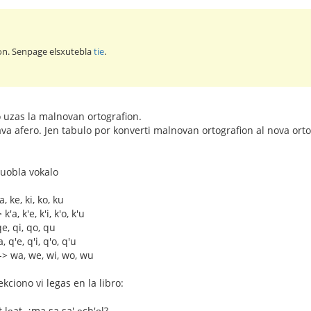
son. Senpage elsxutebla
tie
.
so uzas la malnovan ortografion.
va afero. Jen tabulo por konverti malnovan ortografion al nova orto
duobla vokalo
, ke, ki, ko, ku
 k'a, k'e, k'i, k'o, k'u
qe, qi, qo, qu
'a, q'e, q'i, q'o, q'u
 -> wa, we, wi, wo, wu
kciono vi legas en la libro:
 la̱at, ¿ma sa sa' a̱ch'o̱l?