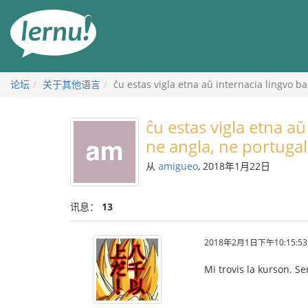
去
目
錄
頁
论坛
关于其他语言
ĉu estas vigla etna aŭ internacia lingvo b
ĉu estas vigla etna a
ne angla, ne portugal
从
amigueo
, 2018年1月22日
讯息：
13
2018年2月1日下午10:15:53
Mi trovis la kurson. S