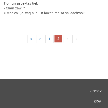
Tio nun aspektas tiel:
- Chan xawil?
= Maak'a'. Jo' xaq a'in. Ut laa'at, ma sa sa' aach'ool?
2
«
<
1
>
»
עברית
עלינו