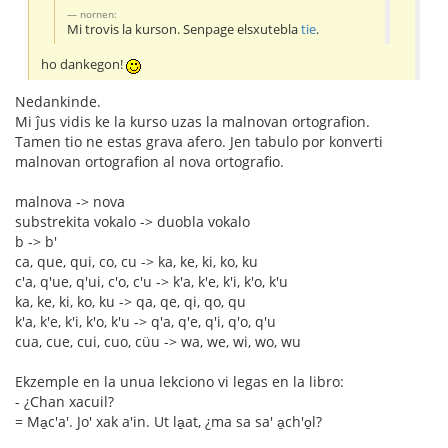
nornen:
Mi trovis la kurson. Senpage elsxutebla
tie
.
ho dankegon!
Nedankinde.
Mi ĵus vidis ke la kurso uzas la malnovan ortografion.
Tamen tio ne estas grava afero. Jen tabulo por konverti
malnovan ortografion al nova ortografio.
malnova -> nova
substrekita vokalo -> duobla vokalo
b -> b'
ca, que, qui, co, cu -> ka, ke, ki, ko, ku
c'a, q'ue, q'ui, c'o, c'u -> k'a, k'e, k'i, k'o, k'u
ka, ke, ki, ko, ku -> qa, qe, qi, qo, qu
k'a, k'e, k'i, k'o, k'u -> q'a, q'e, q'i, q'o, q'u
cua, cue, cui, cuo, cüu -> wa, we, wi, wo, wu
Ekzemple en la unua lekciono vi legas en la libro:
- ¿Chan xacuil?
= Ma̱c'a'. Jo' xak a'in. Ut la̱at, ¿ma sa sa' a̱ch'o̱l?