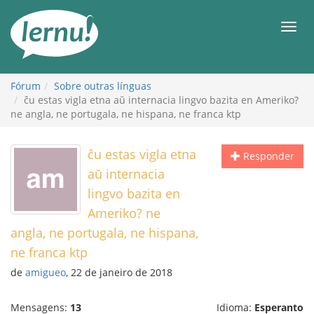
Ir
ao
Men
conteúdo
Fórum
Sobre outras línguas
ĉu estas vigla etna aŭ internacia lingvo bazita en Ameriko?
ne angla, ne portugala, ne hispana, ne franca ktp
ĉu estas vigla etna
Responder
aŭ internacia
lingvo bazita en
Ameriko? ne
angla, ne portugala, ne hispana,
ne franca ktp
de
amigueo
, 22 de janeiro de 2018
Mensagens:
13
Idioma:
Esperanto