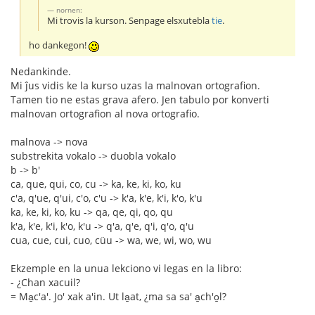
nornen:
Mi trovis la kurson. Senpage elsxutebla
tie
.
ho dankegon!
Nedankinde.
Mi ĵus vidis ke la kurso uzas la malnovan ortografion.
Tamen tio ne estas grava afero. Jen tabulo por konverti
malnovan ortografion al nova ortografio.
malnova -> nova
substrekita vokalo -> duobla vokalo
b -> b'
ca, que, qui, co, cu -> ka, ke, ki, ko, ku
c'a, q'ue, q'ui, c'o, c'u -> k'a, k'e, k'i, k'o, k'u
ka, ke, ki, ko, ku -> qa, qe, qi, qo, qu
k'a, k'e, k'i, k'o, k'u -> q'a, q'e, q'i, q'o, q'u
cua, cue, cui, cuo, cüu -> wa, we, wi, wo, wu
Ekzemple en la unua lekciono vi legas en la libro:
- ¿Chan xacuil?
= Ma̱c'a'. Jo' xak a'in. Ut la̱at, ¿ma sa sa' a̱ch'o̱l?