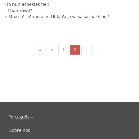
Tio nun aspektas tiel:
- Chan xawil?
= Maak'a'. Jo' xaq a'in. Ut laa'at, ma sa sa' aach'ool?
2
«
<
1
>
»
Português
Sobre nós