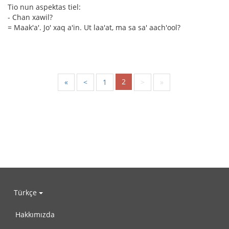
Tio nun aspektas tiel:
- Chan xawil?
= Maak'a'. Jo' xaq a'in. Ut laa'at, ma sa sa' aach'ool?
2
«
<
1
>
»
Türkçe
Hakkımızda