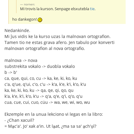
nornen:
Mi trovis la kurson. Senpage elsxutebla
tie
.
ho dankegon!
Nedankinde.
Mi ĵus vidis ke la kurso uzas la malnovan ortografion.
Tamen tio ne estas grava afero. Jen tabulo por konverti
malnovan ortografion al nova ortografio.
malnova -> nova
substrekita vokalo -> duobla vokalo
b -> b'
ca, que, qui, co, cu -> ka, ke, ki, ko, ku
c'a, q'ue, q'ui, c'o, c'u -> k'a, k'e, k'i, k'o, k'u
ka, ke, ki, ko, ku -> qa, qe, qi, qo, qu
k'a, k'e, k'i, k'o, k'u -> q'a, q'e, q'i, q'o, q'u
cua, cue, cui, cuo, cüu -> wa, we, wi, wo, wu
Ekzemple en la unua lekciono vi legas en la libro:
- ¿Chan xacuil?
= Ma̱c'a'. Jo' xak a'in. Ut la̱at, ¿ma sa sa' a̱ch'o̱l?