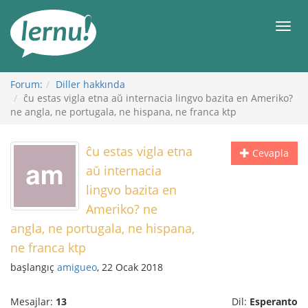
İçerik
Görüntüleme
Men
Forum:
Diller hakkında
ĉu estas vigla etna aŭ internacia lingvo bazita en Ameriko?
ne angla, ne portugala, ne hispana, ne franca ktp
ĉu estas vigla etna
Cevapla
aŭ internacia
lingvo bazita en
Ameriko? ne
angla, ne portugala, ne hispana,
ne franca ktp
başlangıç
amigueo
, 22 Ocak 2018
Mesajlar:
13
Dil:
Esperanto