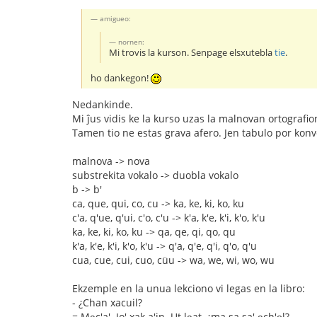
amigueo:
nornen:
Mi trovis la kurson. Senpage elsxutebla
tie
.
ho dankegon!
Nedankinde.
Mi ĵus vidis ke la kurso uzas la malnovan ortografio
Tamen tio ne estas grava afero. Jen tabulo por konv
malnova -> nova
substrekita vokalo -> duobla vokalo
b -> b'
ca, que, qui, co, cu -> ka, ke, ki, ko, ku
c'a, q'ue, q'ui, c'o, c'u -> k'a, k'e, k'i, k'o, k'u
ka, ke, ki, ko, ku -> qa, qe, qi, qo, qu
k'a, k'e, k'i, k'o, k'u -> q'a, q'e, q'i, q'o, q'u
cua, cue, cui, cuo, cüu -> wa, we, wi, wo, wu
Ekzemple en la unua lekciono vi legas en la libro:
- ¿Chan xacuil?
= Ma̱c'a'. Jo' xak a'in. Ut la̱at, ¿ma sa sa' a̱ch'o̱l?