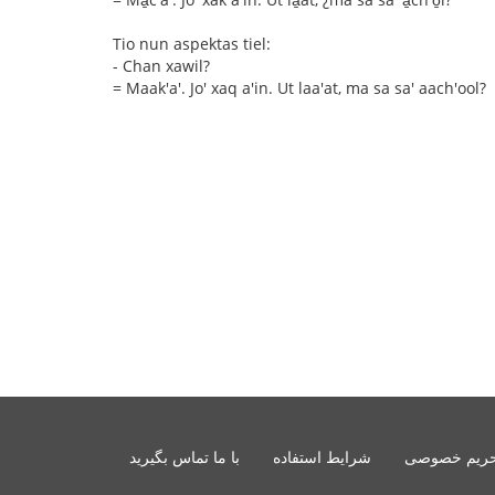
Tio nun aspektas tiel:
- Chan xawil?
= Maak'a'. Jo' xaq a'in. Ut laa'at, ma sa sa' aach'ool?
ریم خصوصی
شرایط استفاده
با ما تماس بگیرید