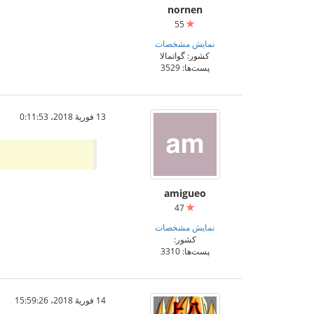
nornen
55
نمایش مشخصات
کشور: گواتمالا
پست‌ها: 3529
13 فوریهٔ 2018،‏ 0:11:53
amigueo
47
نمایش مشخصات
کشور:
پست‌ها: 3310
14 فوریهٔ 2018،‏ 15:59:26