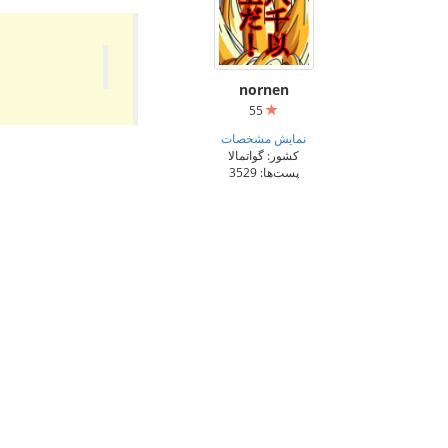
nornen
55
نمایش مشخصات
کشور: گواتمالا
پست‌ها: 3529