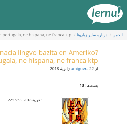
رود
ه
حتوا
انجمن
درباره ساير زبان‌ها
e portugala, ne hispana, ne franca ktp
rnacia lingvo bazita en Ameriko?
ugala, ne hispana, ne franca ktp
از
, 22 ژانویهٔ 2018
amigueo
پست‌ها:
13
1 فوریهٔ 2018،‏ 22:15:53