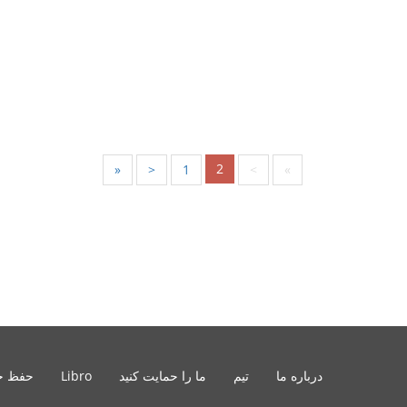
2
«
<
1
>
»
درباره ما
تیم
ما را حمایت کنید
Libro
حفظ ح