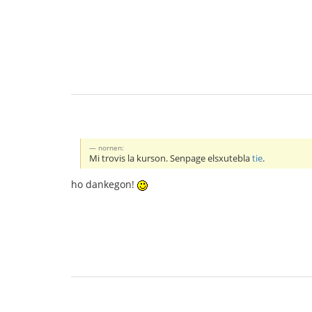
nornen:
Mi trovis la kurson. Senpage elsxutebla
tie
.
ho dankegon!