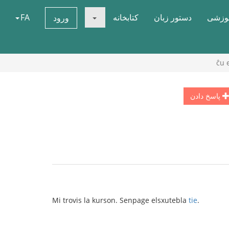
موزشی
دستور زبان
کتابخانه
FA
ورود
ĉu 
پاسخ دادن
Mi trovis la kurson. Senpage elsxutebla
tie
.