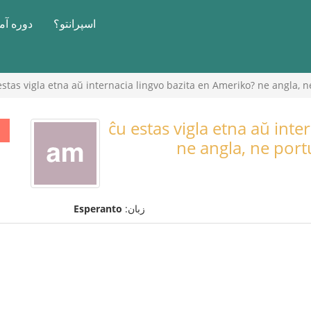
اسپرانتو؟
دوره آ
estas vigla etna aŭ internacia lingvo bazita en Ameriko? ne angla, n
ĉu estas vigla etna aŭ inte
ne angla, ne port
زبان:
Esperanto