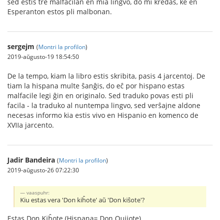
sed estis tre malfacilan en mia lingvo, do mi kredas, ke en
Esperanton estos pli malbonan.
sergejm
(
Montri la profilon
)
2019-aŭgusto-19 18:54:50
De la tempo, kiam la libro estis skribita, pasis 4 jarcentoj. De
tiam la hispana multe ŝanĝis, do eĉ por hispano estas
malfacile legi ĝin en originalo. Sed traduko povas esti pli
facila - la traduko al nuntempa lingvo, sed verŝajne aldone
necesas informo kia estis vivo en Hispanio en komenco de
XVIIa jarcento.
Jadir Bandeira
(
Montri la profilon
)
2019-aŭgusto-26 07:22:30
vaaspuhr:
Kiu estas vera 'Don kiĥote' aŭ 'Don kiŝote'?
Estas Don Kiĥote (Hispana= Don Quijote)