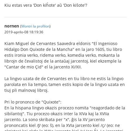
Kiu estas vera 'Don kiĥote' aŭ 'Don kiŝote'?
nornen
(
Montri la profilon
)
2019-aprilo-08 18:19:36
Kiam Miguel de Cervantes Saavedra eldonis "El Ingenioso
Hidalgo Don Quixote de la Mancha" en la jaro 1605, tiu libro
estis ironia verko, ridema verko, komedia verko, mokanta la
librojn de ĉevalistoj de la antaŭaj jarcentoj, kiel ekzemple la
"Cantar de mio Çid" el la jarcento XI/XII.
La lingvo uzata de de Cervantes en tiu libro ne estis la lingvo
parolata en lia tempo, tamen estis kopio de la lingvo uzata en
tiuj pli malnovaj libroj.
Pri lo prononco de "Quixote":
En la hispana lingvo okazis procezo nomita "reagordado de la
sibilantoj". Tiu procezo okazis inter la XIVa kaj la XVIIa
jarcento. La sono skribata per "x", ĝis la XV jarcento
prononcatis kiel /ʃ/ (eo: ŝ), en la XVIa jarcento kiel /ç/ (eo: ne