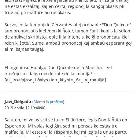
ekzistas) kaj ekde la XVIIa jarcento kiel /x/ (eo: ĥ). La jarcentoj
ne estas ekzaktaj, kaj en certaj regionoj la ŝanĝoj okazis pli
frue aŭ pli malfure aŭ ne okazis.
Sekve, en la tempoj de Cervantes plej probable "Don Quixote"
jam prononcatis kiel /don ki'ĥote/, tamen ĉar li kopiis la stilon
de antikvaj skribistoj, eble li ja intencis, ke ĝi prononcatu kiel
/don ki'ŝote/. Sume, ambaŭ prononcoj kaj ambaŭ esperantigoj
al mi ŝajnas taŭgaj.
- - - -
El Ingenioso Hidalgo Don Quixote de la Mancha = /el
inxe'njoso i'dalgo don ki'xote de la 'mantʃa/ =
[e̞l‿iɴxe̞'ɲjo̞so̞‿i'ða̠lɣo̞ do̞n‿ki'χo̞te̞‿ðe̞‿la̠‿ma̠nʲtʃa̠]
Javi_Delgado
(
Montri la profilon
)
2019-aprilo-12 19:40:00
Saluton, mi volas scii se iu en ĉi tiu foro, legis Don Kiĥoto en
Esperanto. Mi volas legi ĝin, sed mi pensas ke estas tro
malfacila. Mi estas el la Hispanio, kaj mi legis la unua parto,