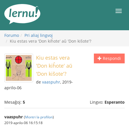
Al
la
Men
enhavo
Forumo
Pri aliaj lingvoj
Kiu estas vera 'Don kiĥote' aŭ 'Don kiŝote'?
Kiu estas vera
Respondi
'Don kiĥote' aŭ
'Don kiŝote'?
de
vaaspuhr
, 2019-
aprilo-06
Mesaĝoj:
5
Lingvo:
Esperanto
vaaspuhr
(
Montri la profilon
)
2019-aprilo-06 16:15:18