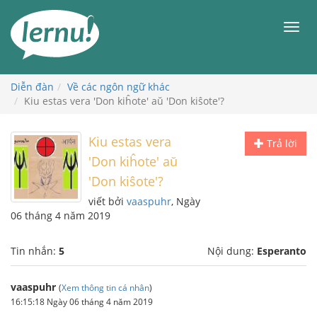
Đi
đến
Men
phần
nội
dung
Diễn đàn
Về các ngôn ngữ khác
Kiu estas vera 'Don kiĥote' aŭ 'Don kiŝote'?
Kiu estas vera
Trả lời
'Don kiĥote' aŭ
'Don kiŝote'?
viết bởi
vaaspuhr
, Ngày
06 tháng 4 năm 2019
Tin nhắn:
5
Nội dung:
Esperanto
vaaspuhr
(
Xem thông tin cá nhân
)
16:15:18 Ngày 06 tháng 4 năm 2019