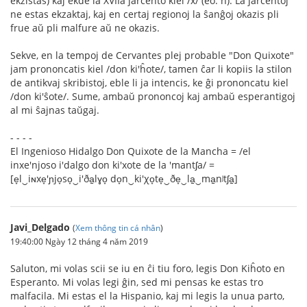
ekzistas) kaj ekde la XVIIa jarcento kiel /x/ (eo: ĥ). La jarcentoj
ne estas ekzaktaj, kaj en certaj regionoj la ŝanĝoj okazis pli
frue aŭ pli malfure aŭ ne okazis.
Sekve, en la tempoj de Cervantes plej probable "Don Quixote"
jam prononcatis kiel /don ki'ĥote/, tamen ĉar li kopiis la stilon
de antikvaj skribistoj, eble li ja intencis, ke ĝi prononcatu kiel
/don ki'ŝote/. Sume, ambaŭ prononcoj kaj ambaŭ esperantigoj
al mi ŝajnas taŭgaj.
- - - -
El Ingenioso Hidalgo Don Quixote de la Mancha = /el
inxe'njoso i'dalgo don ki'xote de la 'mantʃa/ =
[e̞l‿iɴxe̞'ɲjo̞so̞‿i'ða̠lɣo̞ do̞n‿ki'χo̞te̞‿ðe̞‿la̠‿ma̠nʲtʃa̠]
Javi_Delgado
(
Xem thông tin cá nhân
)
19:40:00 Ngày 12 tháng 4 năm 2019
Saluton, mi volas scii se iu en ĉi tiu foro, legis Don Kiĥoto en
Esperanto. Mi volas legi ĝin, sed mi pensas ke estas tro
malfacila. Mi estas el la Hispanio, kaj mi legis la unua parto,