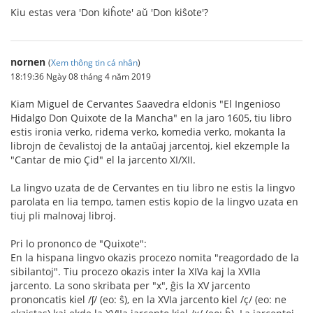
Kiu estas vera 'Don kiĥote' aŭ 'Don kiŝote'?
nornen
(
Xem thông tin cá nhân
)
18:19:36 Ngày 08 tháng 4 năm 2019
Kiam Miguel de Cervantes Saavedra eldonis "El Ingenioso
Hidalgo Don Quixote de la Mancha" en la jaro 1605, tiu libro
estis ironia verko, ridema verko, komedia verko, mokanta la
librojn de ĉevalistoj de la antaŭaj jarcentoj, kiel ekzemple la
"Cantar de mio Çid" el la jarcento XI/XII.
La lingvo uzata de de Cervantes en tiu libro ne estis la lingvo
parolata en lia tempo, tamen estis kopio de la lingvo uzata en
tiuj pli malnovaj libroj.
Pri lo prononco de "Quixote":
En la hispana lingvo okazis procezo nomita "reagordado de la
sibilantoj". Tiu procezo okazis inter la XIVa kaj la XVIIa
jarcento. La sono skribata per "x", ĝis la XV jarcento
prononcatis kiel /ʃ/ (eo: ŝ), en la XVIa jarcento kiel /ç/ (eo: ne