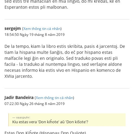
sed estis tre malfacilan en mia lingvo, do mi kredas, ke en
Esperanton estos pli malbonan.
sergejm
(
Xem thông tin cá nhân
)
18:54:50 Ngày 19 tháng 8 năm 2019
De la tempo, kiam la libro estis skribita, pasis 4 jarcentoj. De
tiam la hispana multe ŝanĝis, do eĉ por hispano estas
malfacile legi ĝin en originalo. Sed traduko povas esti pli
facila - la traduko al nuntempa lingvo, sed verŝajne aldone
necesas informo kia estis vivo en Hispanio en komenco de
XVIIa jarcento.
Jadir Bandeira
(
Xem thông tin cá nhân
)
07:22:30 Ngày 26 tháng 8 năm 2019
vaaspuhr:
Kiu estas vera 'Don kiĥote' aŭ 'Don kiŝote'?
Estas Don Kiĥote (Hispana= Don Quijote)