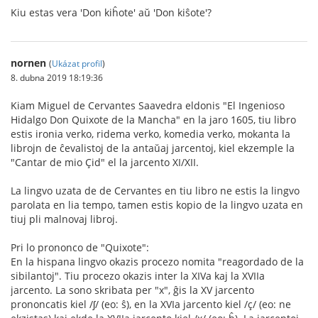
Kiu estas vera 'Don kiĥote' aŭ 'Don kiŝote'?
nornen
(
Ukázat profil
)
8. dubna 2019 18:19:36
Kiam Miguel de Cervantes Saavedra eldonis "El Ingenioso
Hidalgo Don Quixote de la Mancha" en la jaro 1605, tiu libro
estis ironia verko, ridema verko, komedia verko, mokanta la
librojn de ĉevalistoj de la antaŭaj jarcentoj, kiel ekzemple la
"Cantar de mio Çid" el la jarcento XI/XII.
La lingvo uzata de de Cervantes en tiu libro ne estis la lingvo
parolata en lia tempo, tamen estis kopio de la lingvo uzata en
tiuj pli malnovaj libroj.
Pri lo prononco de "Quixote":
En la hispana lingvo okazis procezo nomita "reagordado de la
sibilantoj". Tiu procezo okazis inter la XIVa kaj la XVIIa
jarcento. La sono skribata per "x", ĝis la XV jarcento
prononcatis kiel /ʃ/ (eo: ŝ), en la XVIa jarcento kiel /ç/ (eo: ne