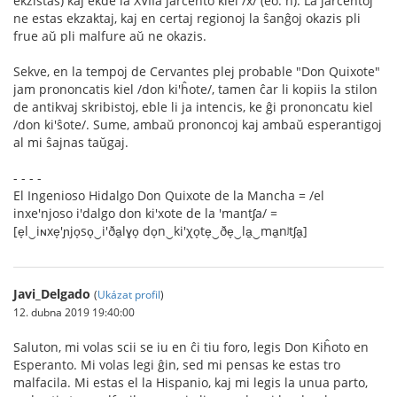
ekzistas) kaj ekde la XVIIa jarcento kiel /x/ (eo: ĥ). La jarcentoj
ne estas ekzaktaj, kaj en certaj regionoj la ŝanĝoj okazis pli
frue aŭ pli malfure aŭ ne okazis.
Sekve, en la tempoj de Cervantes plej probable "Don Quixote"
jam prononcatis kiel /don ki'ĥote/, tamen ĉar li kopiis la stilon
de antikvaj skribistoj, eble li ja intencis, ke ĝi prononcatu kiel
/don ki'ŝote/. Sume, ambaŭ prononcoj kaj ambaŭ esperantigoj
al mi ŝajnas taŭgaj.
- - - -
El Ingenioso Hidalgo Don Quixote de la Mancha = /el
inxe'njoso i'dalgo don ki'xote de la 'mantʃa/ =
[e̞l‿iɴxe̞'ɲjo̞so̞‿i'ða̠lɣo̞ do̞n‿ki'χo̞te̞‿ðe̞‿la̠‿ma̠nʲtʃa̠]
Javi_Delgado
(
Ukázat profil
)
12. dubna 2019 19:40:00
Saluton, mi volas scii se iu en ĉi tiu foro, legis Don Kiĥoto en
Esperanto. Mi volas legi ĝin, sed mi pensas ke estas tro
malfacila. Mi estas el la Hispanio, kaj mi legis la unua parto,