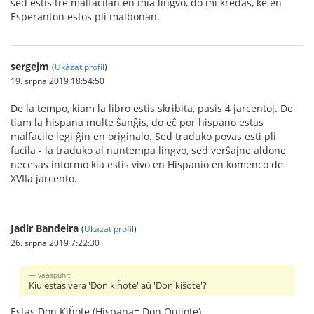
sed estis tre malfacilan en mia lingvo, do mi kredas, ke en
Esperanton estos pli malbonan.
sergejm
(
Ukázat profil
)
19. srpna 2019 18:54:50
De la tempo, kiam la libro estis skribita, pasis 4 jarcentoj. De
tiam la hispana multe ŝanĝis, do eĉ por hispano estas
malfacile legi ĝin en originalo. Sed traduko povas esti pli
facila - la traduko al nuntempa lingvo, sed verŝajne aldone
necesas informo kia estis vivo en Hispanio en komenco de
XVIIa jarcento.
Jadir Bandeira
(
Ukázat profil
)
26. srpna 2019 7:22:30
vaaspuhr:
Kiu estas vera 'Don kiĥote' aŭ 'Don kiŝote'?
Estas Don Kiĥote (Hispana= Don Quijote)