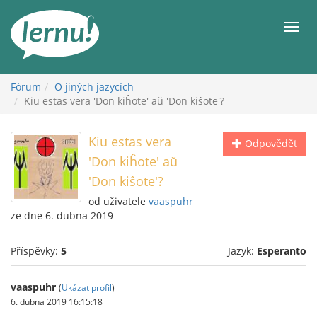
Přejít
k
Men
obsahu
Fórum
O jiných jazycích
Kiu estas vera 'Don kiĥote' aŭ 'Don kiŝote'?
Kiu estas vera
Odpovědět
'Don kiĥote' aŭ
'Don kiŝote'?
od uživatele
vaaspuhr
ze dne 6. dubna 2019
Příspěvky:
5
Jazyk:
Esperanto
vaaspuhr
(
Ukázat profil
)
6. dubna 2019 16:15:18