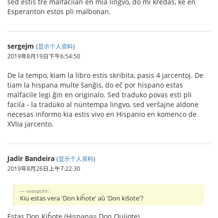
sed estis tre malfacilan en mia lingvo, do mi kredas, ke en
Esperanton estos pli malbonan.
sergejm
(
显示个人资料
)
2019年8月19日下午6:54:50
De la tempo, kiam la libro estis skribita, pasis 4 jarcentoj. De
tiam la hispana multe ŝanĝis, do eĉ por hispano estas
malfacile legi ĝin en originalo. Sed traduko povas esti pli
facila - la traduko al nuntempa lingvo, sed verŝajne aldone
necesas informo kia estis vivo en Hispanio en komenco de
XVIIa jarcento.
Jadir Bandeira
(
显示个人资料
)
2019年8月26日上午7:22:30
vaaspuhr:
Kiu estas vera 'Don kiĥote' aŭ 'Don kiŝote'?
Estas Don Kiĥote (Hispana= Don Quijote)