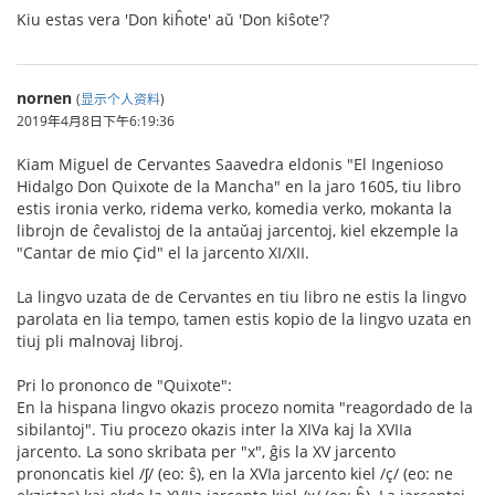
Kiu estas vera 'Don kiĥote' aŭ 'Don kiŝote'?
nornen
(
显示个人资料
)
2019年4月8日下午6:19:36
Kiam Miguel de Cervantes Saavedra eldonis "El Ingenioso
Hidalgo Don Quixote de la Mancha" en la jaro 1605, tiu libro
estis ironia verko, ridema verko, komedia verko, mokanta la
librojn de ĉevalistoj de la antaŭaj jarcentoj, kiel ekzemple la
"Cantar de mio Çid" el la jarcento XI/XII.
La lingvo uzata de de Cervantes en tiu libro ne estis la lingvo
parolata en lia tempo, tamen estis kopio de la lingvo uzata en
tiuj pli malnovaj libroj.
Pri lo prononco de "Quixote":
En la hispana lingvo okazis procezo nomita "reagordado de la
sibilantoj". Tiu procezo okazis inter la XIVa kaj la XVIIa
jarcento. La sono skribata per "x", ĝis la XV jarcento
prononcatis kiel /ʃ/ (eo: ŝ), en la XVIa jarcento kiel /ç/ (eo: ne