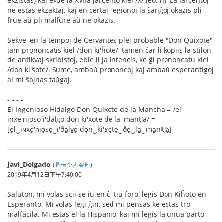
ekzistas) kaj ekde la XVIIa jarcento kiel /x/ (eo: ĥ). La jarcentoj
ne estas ekzaktaj, kaj en certaj regionoj la ŝanĝoj okazis pli
frue aŭ pli malfure aŭ ne okazis.
Sekve, en la tempoj de Cervantes plej probable "Don Quixote"
jam prononcatis kiel /don ki'ĥote/, tamen ĉar li kopiis la stilon
de antikvaj skribistoj, eble li ja intencis, ke ĝi prononcatu kiel
/don ki'ŝote/. Sume, ambaŭ prononcoj kaj ambaŭ esperantigoj
al mi ŝajnas taŭgaj.
- - - -
El Ingenioso Hidalgo Don Quixote de la Mancha = /el
inxe'njoso i'dalgo don ki'xote de la 'mantʃa/ =
[e̞l‿iɴxe̞'ɲjo̞so̞‿i'ða̠lɣo̞ do̞n‿ki'χo̞te̞‿ðe̞‿la̠‿ma̠nʲtʃa̠]
Javi_Delgado
(
显示个人资料
)
2019年4月12日下午7:40:00
Saluton, mi volas scii se iu en ĉi tiu foro, legis Don Kiĥoto en
Esperanto. Mi volas legi ĝin, sed mi pensas ke estas tro
malfacila. Mi estas el la Hispanio, kaj mi legis la unua parto,