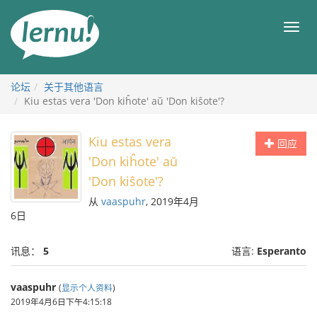
去
目
目
錄
录
頁
论坛
关于其他语言
Kiu estas vera 'Don kiĥote' aŭ 'Don kiŝote'?
Kiu estas vera
回应
'Don kiĥote' aŭ
'Don kiŝote'?
从
vaaspuhr
, 2019年4月
6日
讯息：
5
语言:
Esperanto
vaaspuhr
(
显示个人资料
)
2019年4月6日下午4:15:18