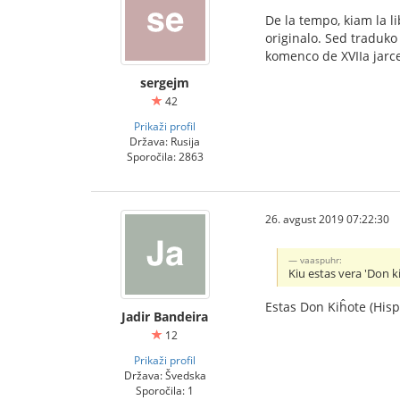
De la tempo, kiam la li
originalo. Sed traduko
komenco de XVIIa jarc
sergejm
42
Prikaži profil
Država: Rusija
Sporočila: 2863
26. avgust 2019 07:22:30
vaaspuhr:
Kiu estas vera 'Don k
Estas Don Kiĥote (His
Jadir Bandeira
12
Prikaži profil
Država: Švedska
Sporočila: 1