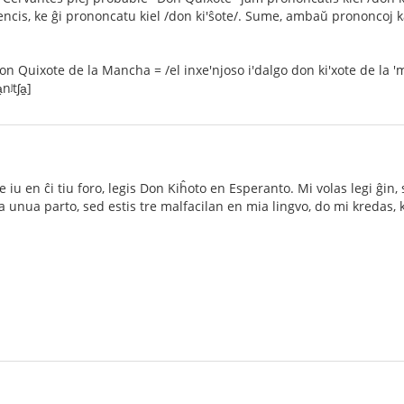
intencis, ke ĝi prononcatu kiel /don ki'ŝote/. Sume, ambaŭ prononcoj
 Quixote de la Mancha = /el inxe'njoso i'dalgo don ki'xote de la 'mantʃ
nʲtʃa̠]
se iu en ĉi tiu foro, legis Don Kiĥoto en Esperanto. Mi volas legi ĝin,
 la unua parto, sed estis tre malfacilan en mia lingvo, do mi kredas