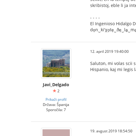
skribistoj, eble li ja 
- - - -
El Ingenioso Hidalgo Don
do̞n‿ki'χo̞te̞‿ðe̞‿la̠‿ma̠
12. april 2019 19:40:00
Saluton, mi volas scii 
Hispanio, kaj mi legis
Javi_Delgado
2
Prikaži profil
Država: Španija
Sporočila: 7
19. avgust 2019 18:54:50