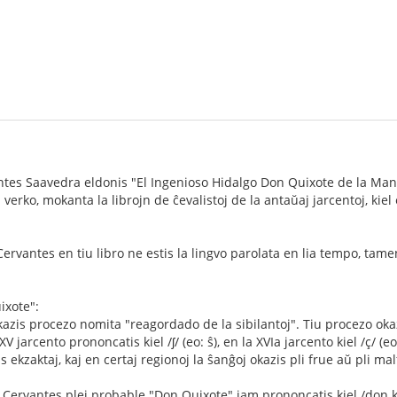
es Saavedra eldonis "El Ingenioso Hidalgo Don Quixote de la Mancha"
erko, mokanta la librojn de ĉevalistoj de la antaŭaj jarcentoj, kiel
ervantes en tiu libro ne estis la lingvo parolata en lia tempo, tamen
ixote":
azis procezo nomita "reagordado de la sibilantoj". Tiu procezo okazi
 XV jarcento prononcatis kiel /ʃ/ (eo: ŝ), en la XVIa jarcento kiel /ç/ (eo
as ekzaktaj, kaj en certaj regionoj la ŝanĝoj okazis pli frue aŭ pli ma
Cervantes plej probable "Don Quixote" jam prononcatis kiel /don ki'ĥ