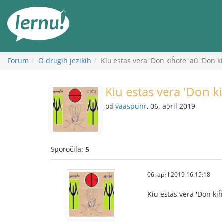
K
vsebini
Forum
O drugih jezikih
Kiu estas vera 'Don kiĥote' aŭ 'Don ki
Kiu estas vera 'Don ki
od
vaaspuhr
, 06. april 2019
Sporočila:
5
06. april 2019 16:15:18
Kiu estas vera 'Don kiĥ