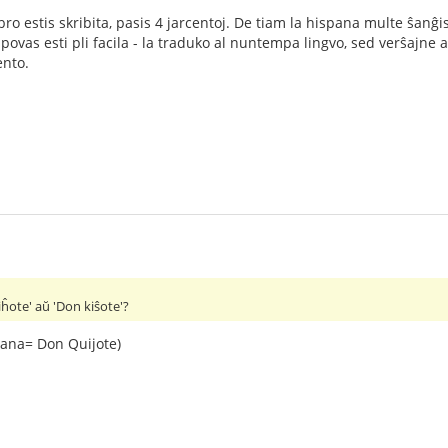
bro estis skribita, pasis 4 jarcentoj. De tiam la hispana multe ŝanĝi
 povas esti pli facila - la traduko al nuntempa lingvo, sed verŝajne
ento.
iĥote' aŭ 'Don kiŝote'?
pana= Don Quijote)