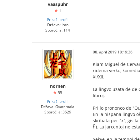
vaaspuhr
1
Prikaži profil
Država: Iran
Sporočila: 114
08. april 2019 18:19:36
Kiam Miguel de Cervant
ridema verko, komedia v
XI/XII.
nornen
La lingvo uzata de de C
55
libroj.
Prikaži profil
Država: Gvatemala
Pri lo prononco de "Qu
Sporočila: 3529
En la hispana lingvo ok
skribata per "x", ĝis la
ĥ). La jarcentoj ne est
Sekve, en la tempoj de 