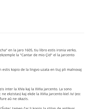
 en la jaro 1605, tiu libro estis ironia verko,
 ekzemple la "Cantar de mio Çid" el la jarcento
 estis kopio de la lingvo uzata en tiuj pli malnovaj
s inter la XIVa kaj la XVIIa jarcento. La sono
: ne ekzistas) kaj ekde la XVIIa jarcento kiel /x/ (eo:
lfure aŭ ne okazis.
ote/, tamen ĉar li kopiis la stilon de antikvaj