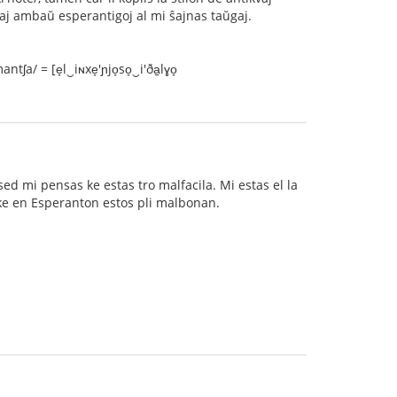
 kaj ambaŭ esperantigoj al mi ŝajnas taŭgaj.
a/ = [e̞l‿iɴxe̞'ɲjo̞so̞‿i'ða̠lɣo̞
 sed mi pensas ke estas tro malfacila. Mi estas el la
, ke en Esperanton estos pli malbonan.