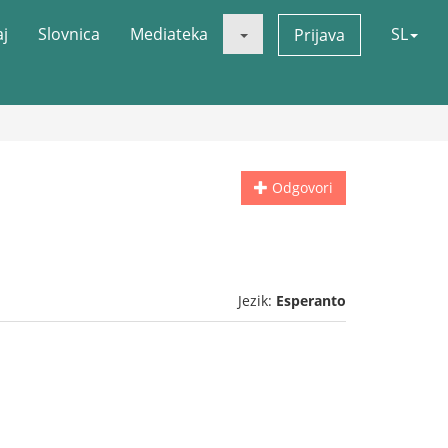
aj
Slovnica
Mediateka
SL
Prijava
Odgovori
Jezik:
Esperanto