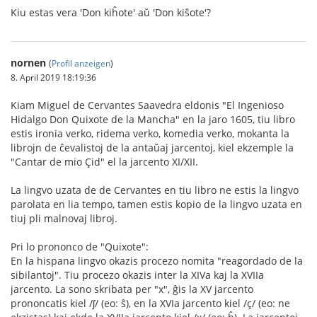
Kiu estas vera 'Don kiĥote' aŭ 'Don kiŝote'?
nornen
(
Profil anzeigen
)
8. April 2019 18:19:36
Kiam Miguel de Cervantes Saavedra eldonis "El Ingenioso
Hidalgo Don Quixote de la Mancha" en la jaro 1605, tiu libro
estis ironia verko, ridema verko, komedia verko, mokanta la
librojn de ĉevalistoj de la antaŭaj jarcentoj, kiel ekzemple la
"Cantar de mio Çid" el la jarcento XI/XII.
La lingvo uzata de de Cervantes en tiu libro ne estis la lingvo
parolata en lia tempo, tamen estis kopio de la lingvo uzata en
tiuj pli malnovaj libroj.
Pri lo prononco de "Quixote":
En la hispana lingvo okazis procezo nomita "reagordado de la
sibilantoj". Tiu procezo okazis inter la XIVa kaj la XVIIa
jarcento. La sono skribata per "x", ĝis la XV jarcento
prononcatis kiel /ʃ/ (eo: ŝ), en la XVIa jarcento kiel /ç/ (eo: ne