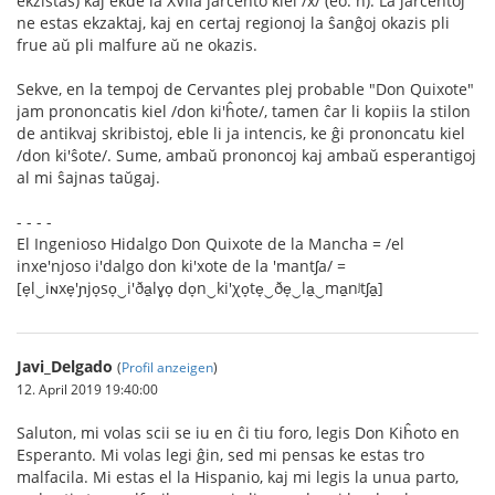
ekzistas) kaj ekde la XVIIa jarcento kiel /x/ (eo: ĥ). La jarcentoj
ne estas ekzaktaj, kaj en certaj regionoj la ŝanĝoj okazis pli
frue aŭ pli malfure aŭ ne okazis.
Sekve, en la tempoj de Cervantes plej probable "Don Quixote"
jam prononcatis kiel /don ki'ĥote/, tamen ĉar li kopiis la stilon
de antikvaj skribistoj, eble li ja intencis, ke ĝi prononcatu kiel
/don ki'ŝote/. Sume, ambaŭ prononcoj kaj ambaŭ esperantigoj
al mi ŝajnas taŭgaj.
- - - -
El Ingenioso Hidalgo Don Quixote de la Mancha = /el
inxe'njoso i'dalgo don ki'xote de la 'mantʃa/ =
[e̞l‿iɴxe̞'ɲjo̞so̞‿i'ða̠lɣo̞ do̞n‿ki'χo̞te̞‿ðe̞‿la̠‿ma̠nʲtʃa̠]
Javi_Delgado
(
Profil anzeigen
)
12. April 2019 19:40:00
Saluton, mi volas scii se iu en ĉi tiu foro, legis Don Kiĥoto en
Esperanto. Mi volas legi ĝin, sed mi pensas ke estas tro
malfacila. Mi estas el la Hispanio, kaj mi legis la unua parto,