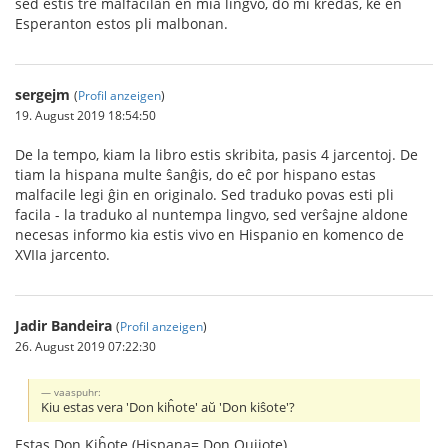
sed estis tre malfacilan en mia lingvo, do mi kredas, ke en
Esperanton estos pli malbonan.
sergejm
(
Profil anzeigen
)
19. August 2019 18:54:50
De la tempo, kiam la libro estis skribita, pasis 4 jarcentoj. De
tiam la hispana multe ŝanĝis, do eĉ por hispano estas
malfacile legi ĝin en originalo. Sed traduko povas esti pli
facila - la traduko al nuntempa lingvo, sed verŝajne aldone
necesas informo kia estis vivo en Hispanio en komenco de
XVIIa jarcento.
Jadir Bandeira
(
Profil anzeigen
)
26. August 2019 07:22:30
vaaspuhr:
Kiu estas vera 'Don kiĥote' aŭ 'Don kiŝote'?
Estas Don Kiĥote (Hispana= Don Quijote)