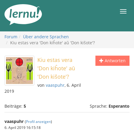
Zum
Inhalt
Men
Forum
Über andere Sprachen
Kiu estas vera 'Don kiĥote' aŭ 'Don kiŝote'?
Kiu estas vera
Antworten
'Don kiĥote' aŭ
'Don kiŝote'?
von
vaaspuhr
, 6. April
2019
Beiträge:
5
Sprache:
Esperanto
vaaspuhr
(
Profil anzeigen
)
6. April 2019 16:15:18