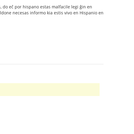
s, do eĉ por hispano estas malfacile legi ĝin en
 aldone necesas informo kia estis vivo en Hispanio en