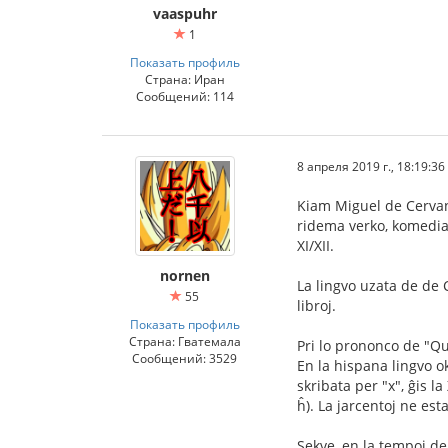
vaaspuhr
1
Показать профиль
Страна: Иран
Сообщений: 114
8 апреля 2019 г., 18:19:36
Kiam Miguel de Cervant
ridema verko, komedia v
XI/XII.
nornen
La lingvo uzata de de C
55
libroj.
Показать профиль
Страна: Гватемала
Pri lo prononco de "Qu
Сообщений: 3529
En la hispana lingvo ok
skribata per "x", ĝis la
ĥ). La jarcentoj ne est
Sekve, en la tempoj de 