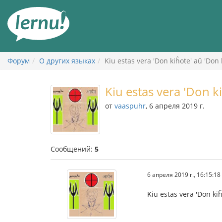
К
содержанию
Форум
О других языках
Kiu estas vera 'Don kiĥote' aŭ 'Don 
Kiu estas vera 'Don ki
от
vaaspuhr
, 6 апреля 2019 г.
Сообщений:
5
6 апреля 2019 г., 16:15:18
Kiu estas vera 'Don kiĥ