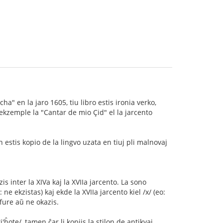
 en la jaro 1605, tiu libro estis ironia verko,
 ekzemple la "Cantar de mio Çid" el la jarcento
 estis kopio de la lingvo uzata en tiuj pli malnovaj
s inter la XIVa kaj la XVIIa jarcento. La sono
: ne ekzistas) kaj ekde la XVIIa jarcento kiel /x/ (eo:
lfure aŭ ne okazis.
ote/, tamen ĉar li kopiis la stilon de antikvaj