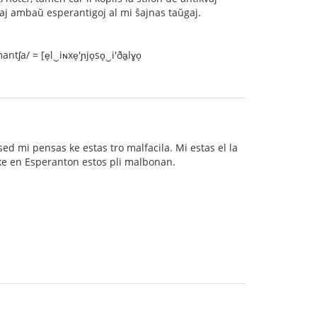
 kaj ambaŭ esperantigoj al mi ŝajnas taŭgaj.
a/ = [e̞l‿iɴxe̞'ɲjo̞so̞‿i'ða̠lɣo̞
 sed mi pensas ke estas tro malfacila. Mi estas el la
, ke en Esperanton estos pli malbonan.