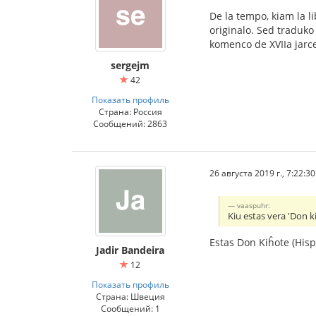
De la tempo, kiam la li
originalo. Sed traduko
komenco de XVIIa jarc
sergejm
42
Показать профиль
Страна: Россия
Сообщений: 2863
26 августа 2019 г., 7:22:30
vaaspuhr:
Kiu estas vera 'Don k
Estas Don Kiĥote (His
Jadir Bandeira
12
Показать профиль
Страна: Швеция
Сообщений: 1