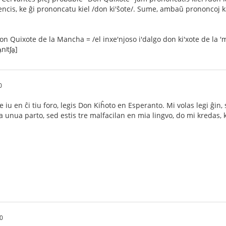
intencis, ke ĝi prononcatu kiel /don ki'ŝote/. Sume, ambaŭ prononcoj
 Quixote de la Mancha = /el inxe'njoso i'dalgo don ki'xote de la 'mantʃ
nʲtʃa̠]
0
se iu en ĉi tiu foro, legis Don Kiĥoto en Esperanto. Mi volas legi ĝin,
 la unua parto, sed estis tre malfacilan en mia lingvo, do mi kredas
50