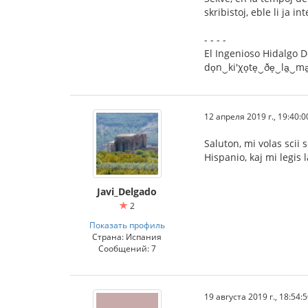
skribistoj, eble li ja 
- - - -
El Ingenioso Hidalgo Don
do̞n‿ki'χo̞te̞‿ðe̞‿la̠‿ma̠
12 апреля 2019 г., 19:40:0
Saluton, mi volas scii 
Hispanio, kaj mi legis
Javi_Delgado
2
Показать профиль
Страна: Испания
Сообщений: 7
19 августа 2019 г., 18:54: