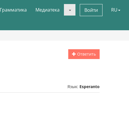
Грамматика
Медиатека
RU
Войти
Ответить
Язык:
Esperanto