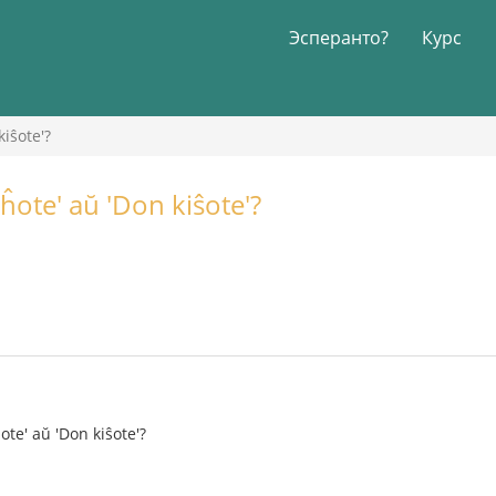
Эсперанто?
Курс
kiŝote'?
ĥote' aŭ 'Don kiŝote'?
ote' aŭ 'Don kiŝote'?