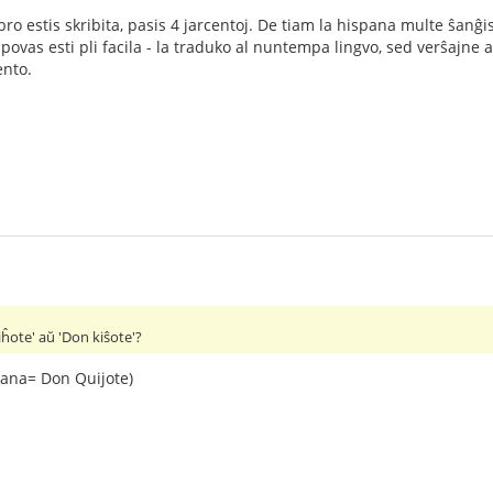
bro estis skribita, pasis 4 jarcentoj. De tiam la hispana multe ŝanĝi
 povas esti pli facila - la traduko al nuntempa lingvo, sed verŝajne
ento.
iĥote' aŭ 'Don kiŝote'?
pana= Don Quijote)