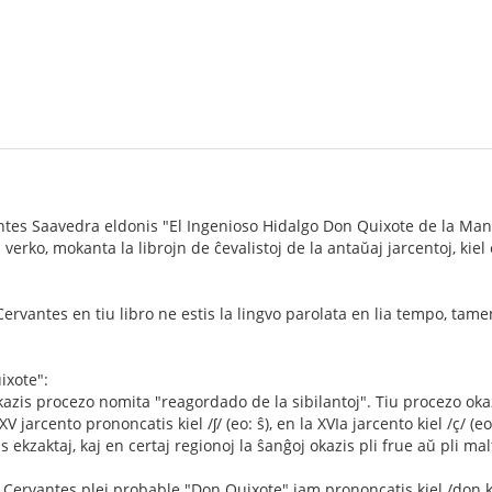
es Saavedra eldonis "El Ingenioso Hidalgo Don Quixote de la Mancha"
erko, mokanta la librojn de ĉevalistoj de la antaŭaj jarcentoj, kiel
ervantes en tiu libro ne estis la lingvo parolata en lia tempo, tamen
ixote":
azis procezo nomita "reagordado de la sibilantoj". Tiu procezo okazi
 XV jarcento prononcatis kiel /ʃ/ (eo: ŝ), en la XVIa jarcento kiel /ç/ (eo
as ekzaktaj, kaj en certaj regionoj la ŝanĝoj okazis pli frue aŭ pli ma
Cervantes plej probable "Don Quixote" jam prononcatis kiel /don ki'ĥ