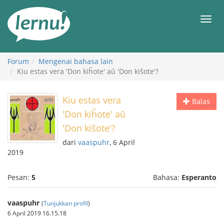
Ke
daftar
Men
isi
Forum
Mengenai bahasa lain
Kiu estas vera 'Don kiĥote' aŭ 'Don kiŝote'?
Kiu estas vera
Balas
'Don kiĥote' aŭ
'Don kiŝote'?
dari
vaaspuhr
, 6 April
2019
Pesan:
5
Bahasa:
Esperanto
vaaspuhr
(
Tunjukkan profil
)
6 April 2019 16.15.18