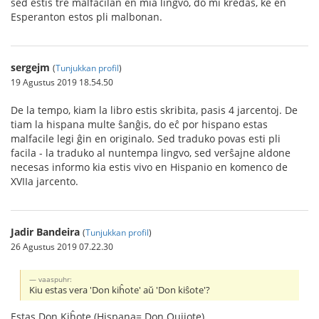
sed estis tre malfacilan en mia lingvo, do mi kredas, ke en
Esperanton estos pli malbonan.
sergejm
(
Tunjukkan profil
)
19 Agustus 2019 18.54.50
De la tempo, kiam la libro estis skribita, pasis 4 jarcentoj. De
tiam la hispana multe ŝanĝis, do eĉ por hispano estas
malfacile legi ĝin en originalo. Sed traduko povas esti pli
facila - la traduko al nuntempa lingvo, sed verŝajne aldone
necesas informo kia estis vivo en Hispanio en komenco de
XVIIa jarcento.
Jadir Bandeira
(
Tunjukkan profil
)
26 Agustus 2019 07.22.30
vaaspuhr:
Kiu estas vera 'Don kiĥote' aŭ 'Don kiŝote'?
Estas Don Kiĥote (Hispana= Don Quijote)