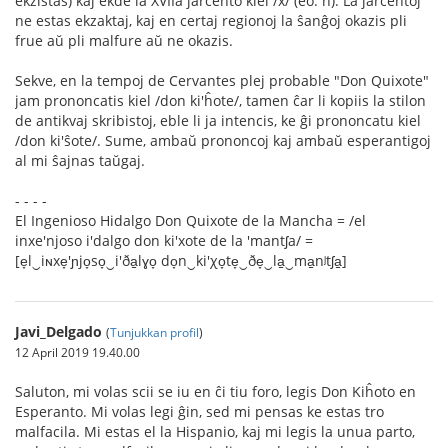
ekzistas) kaj ekde la XVIIa jarcento kiel /x/ (eo: ĥ). La jarcentoj
ne estas ekzaktaj, kaj en certaj regionoj la ŝanĝoj okazis pli
frue aŭ pli malfure aŭ ne okazis.
Sekve, en la tempoj de Cervantes plej probable "Don Quixote"
jam prononcatis kiel /don ki'ĥote/, tamen ĉar li kopiis la stilon
de antikvaj skribistoj, eble li ja intencis, ke ĝi prononcatu kiel
/don ki'ŝote/. Sume, ambaŭ prononcoj kaj ambaŭ esperantigoj
al mi ŝajnas taŭgaj.
- - - -
El Ingenioso Hidalgo Don Quixote de la Mancha = /el
inxe'njoso i'dalgo don ki'xote de la 'mantʃa/ =
[e̞l‿iɴxe̞'ɲjo̞so̞‿i'ða̠lɣo̞ do̞n‿ki'χo̞te̞‿ðe̞‿la̠‿ma̠nʲtʃa̠]
Javi_Delgado
(
Tunjukkan profil
)
12 April 2019 19.40.00
Saluton, mi volas scii se iu en ĉi tiu foro, legis Don Kiĥoto en
Esperanto. Mi volas legi ĝin, sed mi pensas ke estas tro
malfacila. Mi estas el la Hispanio, kaj mi legis la unua parto,