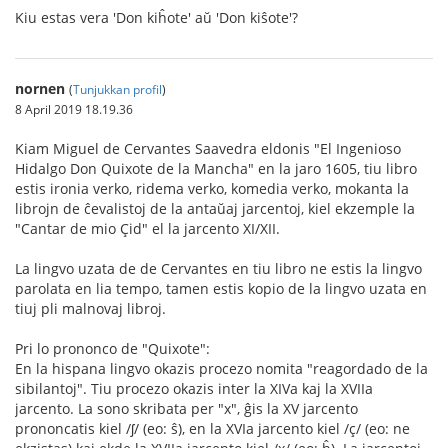
Kiu estas vera 'Don kiĥote' aŭ 'Don kiŝote'?
nornen
(
Tunjukkan profil
)
8 April 2019 18.19.36
Kiam Miguel de Cervantes Saavedra eldonis "El Ingenioso
Hidalgo Don Quixote de la Mancha" en la jaro 1605, tiu libro
estis ironia verko, ridema verko, komedia verko, mokanta la
librojn de ĉevalistoj de la antaŭaj jarcentoj, kiel ekzemple la
"Cantar de mio Çid" el la jarcento XI/XII.
La lingvo uzata de de Cervantes en tiu libro ne estis la lingvo
parolata en lia tempo, tamen estis kopio de la lingvo uzata en
tiuj pli malnovaj libroj.
Pri lo prononco de "Quixote":
En la hispana lingvo okazis procezo nomita "reagordado de la
sibilantoj". Tiu procezo okazis inter la XIVa kaj la XVIIa
jarcento. La sono skribata per "x", ĝis la XV jarcento
prononcatis kiel /ʃ/ (eo: ŝ), en la XVIa jarcento kiel /ç/ (eo: ne