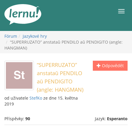
Přejít
k
Men
obsahu
Fórum
Jazykové hry
“SUPERRUZATO” anstataŭ PENDILO aŭ PENDIGITO (angle:
HANGMAN)
“SUPERRUZATO”
Odpovědět
anstataŭ PENDILO
aŭ PENDIGITO
(angle: HANGMAN)
od uživatele
StefKo
ze dne 15. května
2019
Příspěvky:
90
Jazyk:
Esperanto