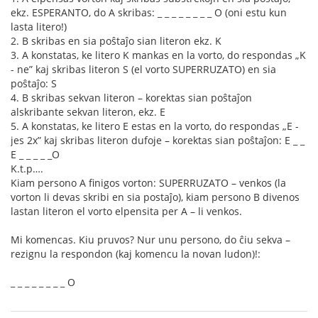
ekz. ESPERANTO, do A skribas: _ _ _ _ _ _ _ _ O (oni estu kun
lasta litero!)
2. B skribas en sia poŝtaĵo sian literon ekz. K
3. A konstatas, ke litero K mankas en la vorto, do respondas „K
- ne” kaj skribas literon S (el vorto SUPERRUZATO) en sia
poŝtaĵo: S
4. B skribas sekvan literon – korektas sian poŝtaĵon
alskribante sekvan literon, ekz. E
5. A konstatas, ke litero E estas en la vorto, do respondas „E -
jes 2x” kaj skribas literon dufoje – korektas sian poŝtaĵon: E _ _
E _ _ _ _ _O
K.t.p….
Kiam persono A finigos vorton: SUPERRUZATO – venkos (la
vorton li devas skribi en sia postaĵo), kiam persono B divenos
lastan literon el vorto elpensita per A – li venkos.
Mi komencas. Kiu pruvos? Nur unu persono, do ĉiu sekva –
rezignu la respondon (kaj komencu la novan ludon)!:
_ _ _ _ _ _ _ _ O