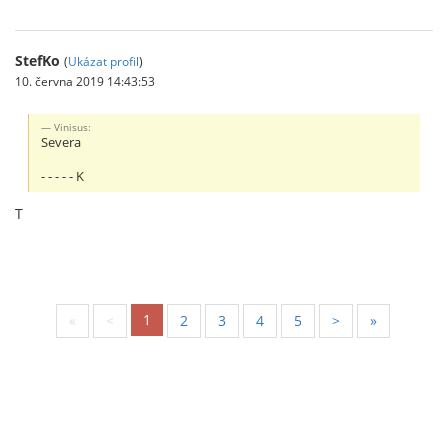
StefKo
(
Ukázat profil
)
10. června 2019 14:43:53
Vinisus:
Severa
- - - - - K
T
1
«
<
2
3
4
5
>
»