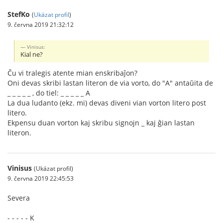
StefKo
(
Ukázat profil
)
9. června 2019 21:32:12
Vinisus:
Kial ne?
Ĉu vi tralegis atente mian enskribaĵon?
Oni devas skribi lastan literon de via vorto, do "A" antaŭita de
_ _ _ _ _ , do tiel: _ _ _ _ _ A
La dua ludanto (ekz. mi) devas diveni vian vorton litero post
litero.
Ekpensu duan vorton kaj skribu signojn _ kaj ĝian lastan
literon.
Vinisus
(Ukázat profil)
9. června 2019 22:45:53
Severa
- - - - - K