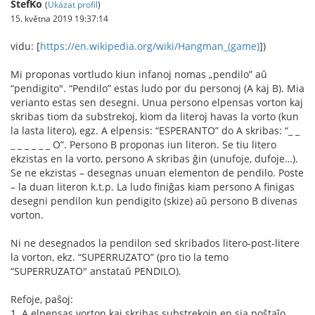
StefKo
(
Ukázat profil
)
15. května 2019 19:37:14
vidu: [
https://en.wikipedia.org/wiki/Hangman_(game)
])
Mi proponas vortludo kiun infanoj nomas „pendilo” aŭ
“pendigito". “Pendilo” estas ludo por du personoj (A kaj B). Mia
verianto estas sen desegni. Unua persono elpensas vorton kaj
skribas tiom da substrekoj, kiom da literoj havas la vorto (kun
la lasta litero), egz. A elpensis: “ESPERANTO” do A skribas: “_ _
_ _ _ _ _ _ O”. Persono B proponas iun literon. Se tiu litero
ekzistas en la vorto, persono A skribas ĝin (unufoje, dufoje…).
Se ne ekzistas – desegnas unuan elementon de pendilo. Poste
– la duan literon k.t.p. La ludo finiĝas kiam persono A finigas
desegni pendilon kun pendigito (skize) aŭ persono B divenas
vorton.
Ni ne desegnados la pendilon sed skribados litero-post-litere
la vorton, ekz. “SUPERRUZATO” (pro tio la temo
“SUPERRUZATO" anstataŭ PENDILO).
Refoje, paŝoj:
1. A elpensas vorton kaj skribas substrekojn en sia poŝtaĵo,